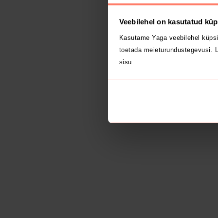
Veebilehel on kasutatud küp
Kasutame Yaga veebilehel küpsi
toetada meieturundustegevusi. L
sisu.