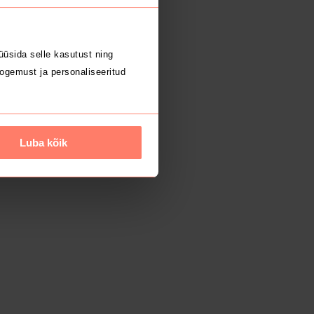
üsida selle kasutust ning
ogemust ja personaliseeritud
Luba kõik