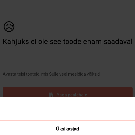
😥
Kahjuks ei ole see toode enam saadaval
Avasta teisi tooteid, mis Sulle veel meeldida võiksid
Yaga pealehele
Üksikasjad