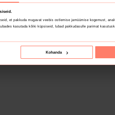
siseid.
seid, et pakkuda mugavat veebis ostlemise jamüümise kogemust, analü
ubades kasutada kõiki küpsiseid, lubad pakkudasulle parimat kasutusk
Kohanda