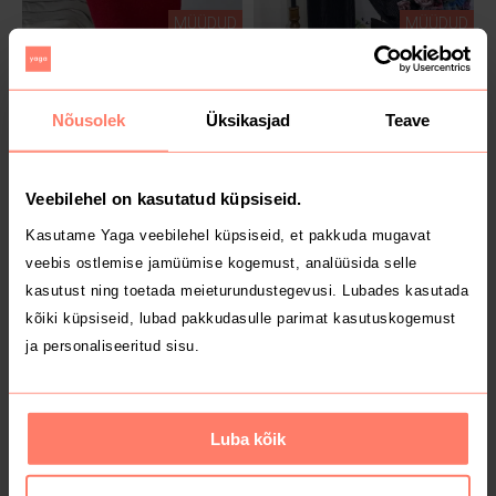
MÜÜDUD
MÜÜDUD
5 €
4 €
M
M
Mohito
Nõusolek
Üksikasjad
Teave
Veebilehel on kasutatud küpsiseid.
Kasutame Yaga veebilehel küpsiseid, et pakkuda mugavat
veebis ostlemise jamüümise kogemust, analüüsida selle
kasutust ning toetada meieturundustegevusi. Lubades kasutada
kõiki küpsiseid, lubad pakkudasulle parimat kasutuskogemust
MÜÜDUD
MÜÜDUD
ja personaliseeritud sisu.
4 €
4 €
38
M
Cropp
Luba kõik