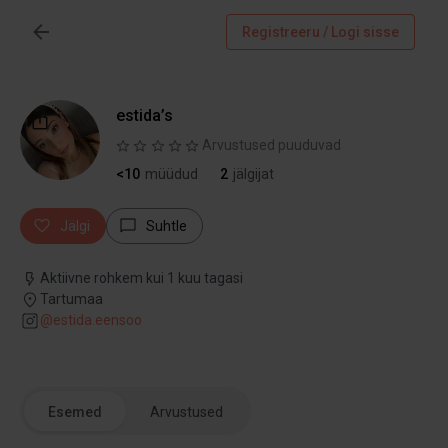
Registreeru / Logi sisse
estida’s
Arvustused puuduvad
<10
müüdud
2
jälgijat
Jälgi
Suhtle
Aktiivne rohkem kui 1 kuu tagasi
Tartumaa
@
estida.eensoo
Esemed
Arvustused