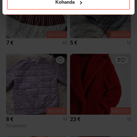
Kohanda
MÜÜDUD
MÜÜDUD
7 €
5 €
40
M
2
MÜÜDUD
MÜÜDUD
8 €
23 €
M
M
Reserved