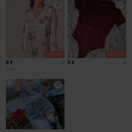
MÜÜDUD
MÜÜDUD
8 €
8 €
M
L
Zara