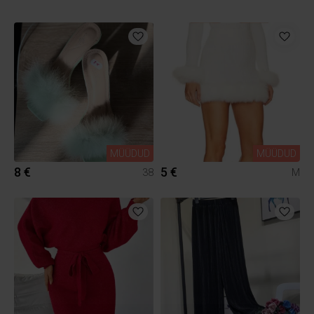
MÜÜDUD
MÜÜDUD
8 €
5 €
38
M