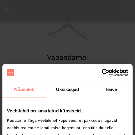
Yaga - Osta ja müü turvaliselt uut ja kasutatud kaupa
Vabandame!
Toodet ei leitud
Nõusolek
Üksikasjad
Teave
Veebilehel on kasutatud küpsiseid.
Kasutame Yaga veebilehel küpsiseid, et pakkuda mugavat
veebis ostlemise jamüümise kogemust, analüüsida selle