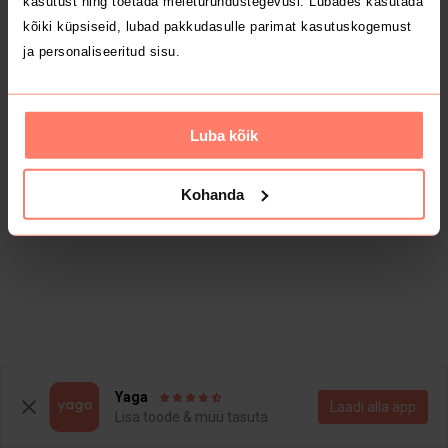
kasutust ning toetada meieturundustegevusi. Lubades kasutada
kõiki küpsiseid, lubad pakkudasulle parimat kasutuskogemust
ja personaliseeritud sisu.
Luba kõik
Kohanda
Yaga
Laadi alla äpp
Lisa toode & müü tasuta