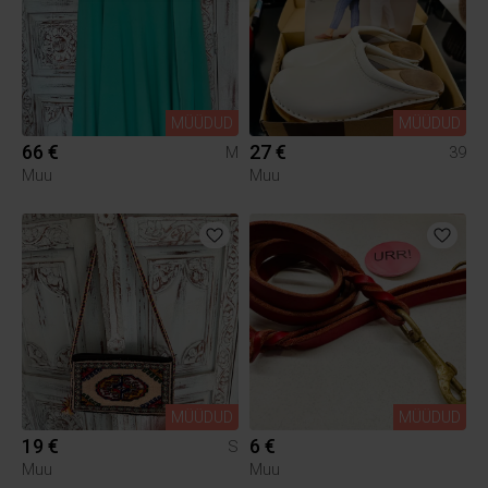
MÜÜDUD
MÜÜDUD
66 €
27 €
M
39
Muu
Muu
MÜÜDUD
MÜÜDUD
19 €
6 €
S
Muu
Muu