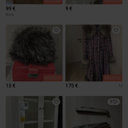
MÜÜDUD
MÜÜDUD
99 €
9 €
Ikea
MÜÜDUD
MÜÜDUD
15 €
175 €
M
1