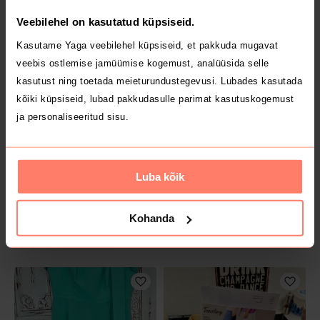
Veebilehel on kasutatud küpsiseid.
MÜÜDUD
MÜÜDUD
Kasutame Yaga veebilehel küpsiseid, et pakkuda mugavat
3 €
15 €
M
Muu
veebis ostlemise jamüümise kogemust, analüüsida selle
kasutust ning toetada meieturundustegevusi. Lubades kasutada
kõiki küpsiseid, lubad pakkudasulle parimat kasutuskogemust
ja personaliseeritud sisu.
Luba kõik
Kohanda
MÜÜDUD
MÜÜDUD
88 €
25 €