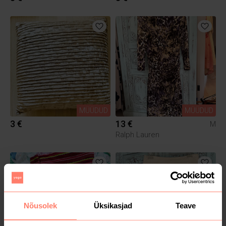
MÜÜDUD
MÜÜDUD
3 €
13 €
M
Ralph Lauren
Nõusolek
Üksikasjad
Teave