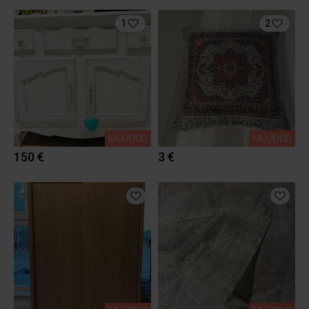
1
2
MÜÜDUD
MÜÜDUD
150 €
3 €