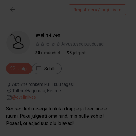
Registreeru / Logi sisse
evelin-ilves
Arvustused puuduvad
30+
müüdud
95
jälgijat
Jälgi
Suhtle
Aktiivne rohkem kui 1 kuu tagasi
Tallinn/Harjumaa, Neeme
@
evelinilves
Seoses kolimisega tuulutan kappe ja teen uuele
ruumi. Paku julgesti oma hind, mis sulle sobib!
Peaasi, et asjad uue elu leiavad!