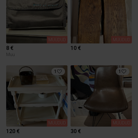
MÜÜDUD
MÜÜDUD
8 €
10 €
Muu
1
1
MÜÜDUD
MÜÜDUD
120 €
30 €