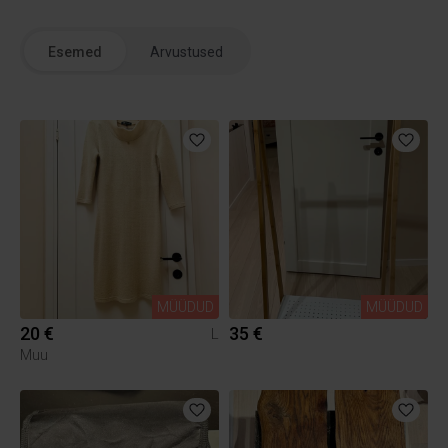
Esemed
Arvustused
MÜÜDUD
MÜÜDUD
20 €
35 €
L
Muu