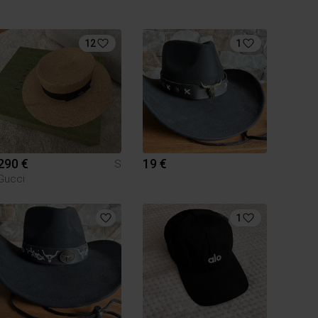
12
1
290 €
19 €
S
Gucci
1