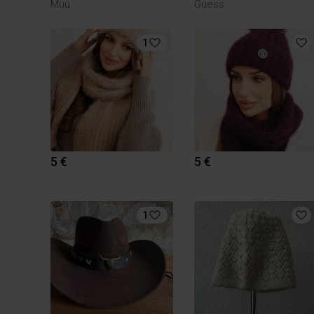
Muu
Guess
1
5 €
5 €
1