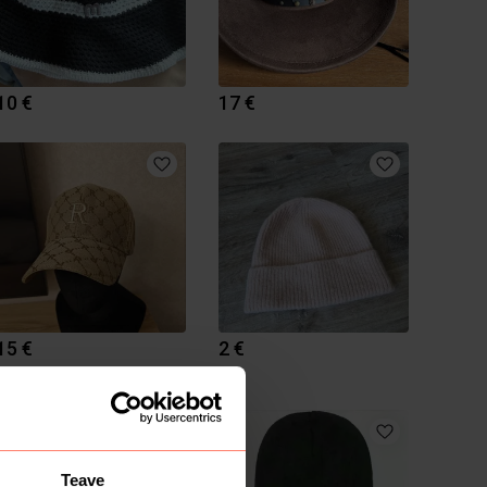
10 €
17 €
15 €
2 €
Teave