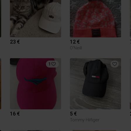
23 €
12 €
O’Neill
1
16 €
5 €
Tommy Hilfiger