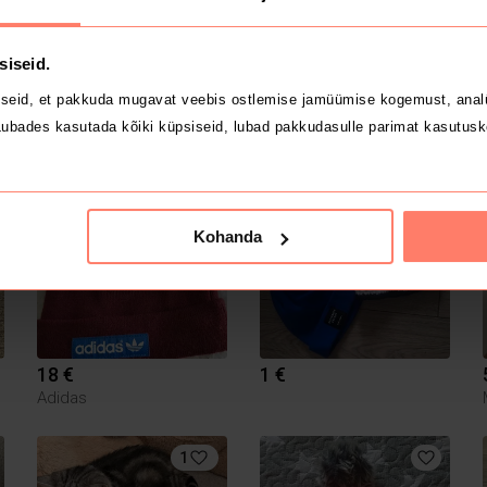
siseid.
seid, et pakkuda mugavat veebis ostlemise jamüümise kogemust, analü
3 €
3 €
ubades kasutada kõiki küpsiseid, lubad pakkudasulle parimat kasutusk
6
55,5
Kohanda
18 €
1 €
Adidas
1