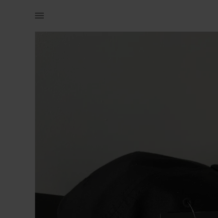
Naistele | RVCA uus nokamüts, ostetud surfhousest, | YAGA