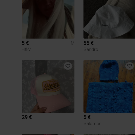
5 €
55 €
M
H&M
Sandro
29 €
5 €
Salomon