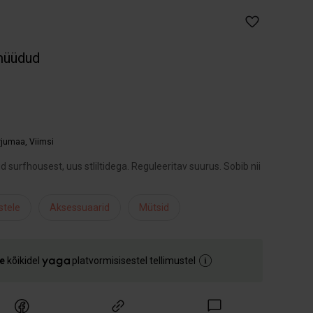
müüdud
arjumaa
,
Viimsi
surfhousest, uus stliltidega. Reguleeritav suurus. Sobib nii
stele
Aksessuaarid
Mütsid
e
kõikidel
platvormisisestel tellimustel