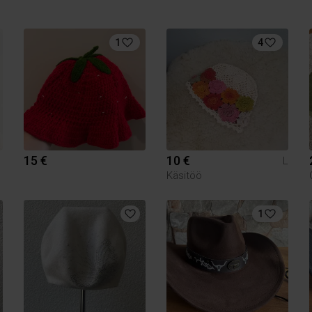
1
4
15 €
10 €
L
Käsitöö
1