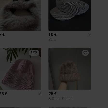
7 €
10 €
M
Zara
3
28 €
25 €
M
& Other Stories