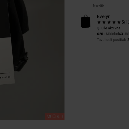
Meeldib
Evelyn
5
(
1
Eile aktiivne
620+
Müüdud
43
Jäl
Tavaliselt postitab
MÜÜDUD