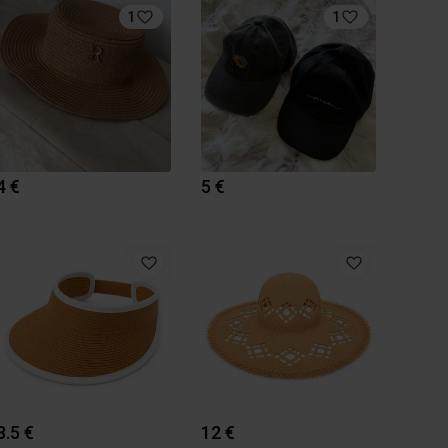
1
1
4 €
5 €
8.5 €
12 €