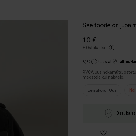
See toode on juba 
10 €
+
Ostukaitse
0
2 aastat
Tallinn/H
RVCA uus nokamüts, ostetud 
meestele kui naistele.
Seisukord: Uus
Nai
Ostukaits