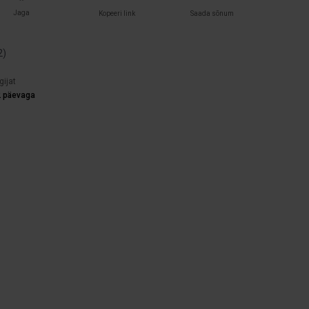
Jaga
Kopeeri link
Saada sõnum
2
)
gijat
2 päevaga