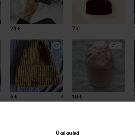
29 €
7 €
L
2
6 €
10 €
M
Muu
Levi's
1
Üksikasjad