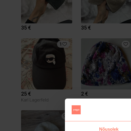
35 €
35 €
1
25 €
2 €
Karl Lagerfeld
Nõusolek