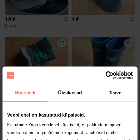
18 €
4 €
26
26
Demar
Nõusolek
Üksikasjad
Teave
0.5 €
10 €
26
26
Viking
Veebilehel on kasutatud küpsiseid.
Kasutame Yaga veebilehel küpsiseid, et pakkuda mugavat
veebis ostlemise jamüümise kogemust, analüüsida selle