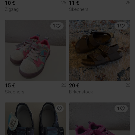
10 €
11 €
26
26
Zigzag
Skechers
1
1
15 €
20 €
26
26
Skechers
Birkenstock
1