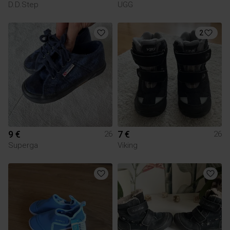
D.D.Step
UGG
2
9 €
7 €
26
26
Superga
Viking