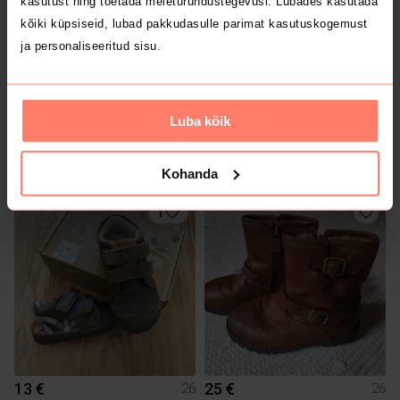
kasutust ning toetada meieturundustegevusi. Lubades kasutada
kõiki küpsiseid, lubad pakkudasulle parimat kasutuskogemust
ja personaliseeritud sisu.
Luba kõik
10 €
9 €
26
26
Geox
Superfit
Kohanda
1
13 €
25 €
26
26