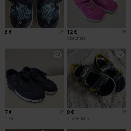
6 €
12 €
26
26
Skechers
7 €
8 €
26
26
Nike
Timberland