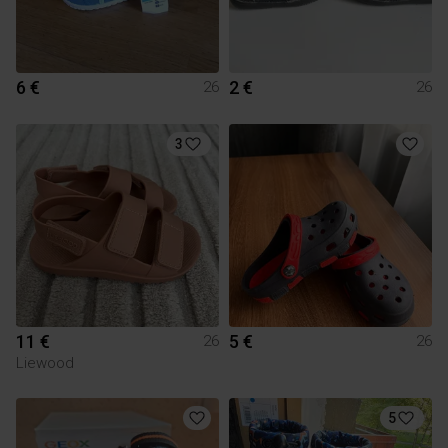
6 €
2 €
26
26
3
11 €
5 €
26
26
Liewood
5