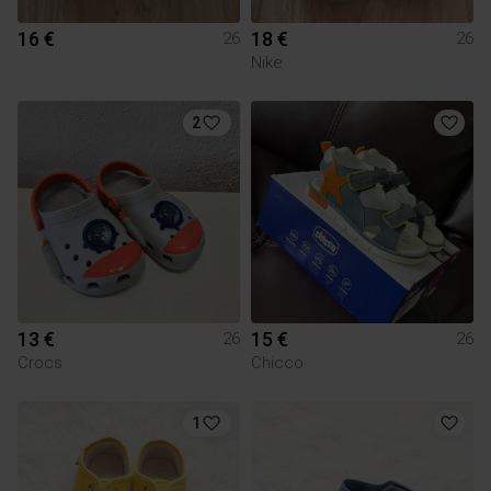
16 €
18 €
26
26
Nike
2
13 €
15 €
26
26
Crocs
Chicco
1