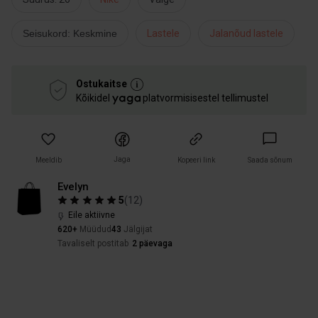
Seisukord: Keskmine
Lastele
Jalanõud lastele
Ostukaitse
Kõikidel
platvormisisestel tellimustel
Jaga
Meeldib
Kopeeri link
Saada sõnum
Evelyn
5
(
12
)
Eile aktiivne
620+
Müüdud
43
Jälgijat
Tavaliselt postitab
2 päevaga