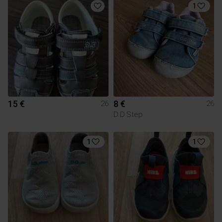
1
15 €
8 €
26
26
D.D.Step
1
1