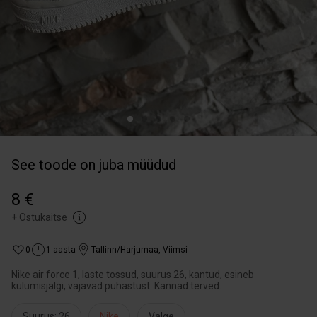
See toode on juba müüdud
8 €
+
Ostukaitse
0
1 aasta
Tallinn/Harjumaa
,
Viimsi
Nike air force 1, laste tossud, suurus 26, kantud, esineb
kulumisjälgi, vajavad puhastust. Kannad terved.
Suurus: 26
Nike
Valge