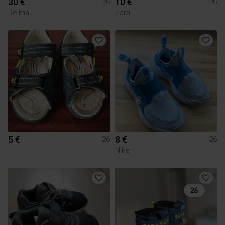
30 €
10 €
26
26
Reima
Zara
5 €
8 €
26
26
Nike