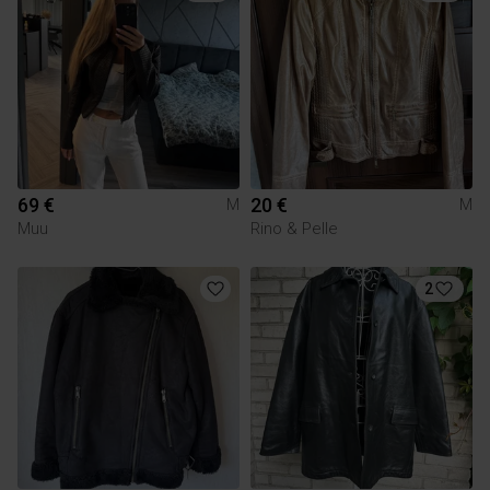
69 €
20 €
M
M
Muu
Rino & Pelle
2