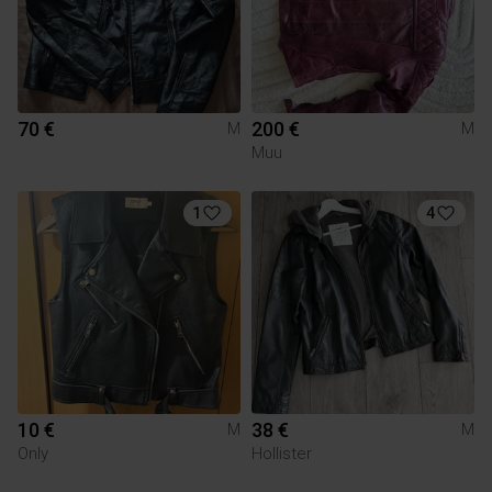
70 €
200 €
M
M
Muu
1
4
10 €
38 €
M
M
Only
Hollister