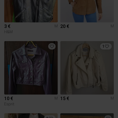
3 €
20 €
M
M
H&M
1
10 €
15 €
M
M
Esprit