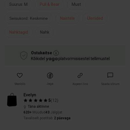
Suurus: M
Pull & Bear
Must
Seisukord: Keskmine
Naistele
Üleriided
Nahktagid
Nahk
Ostukaitse
Kõikidel
platvormisisestel tellimustel
Jaga
Meeldib
Kopeeri link
Saada sõnum
Evelyn
5
(
12
)
Täna aktiivne
620+
Müüdud
43
Jälgijat
Tavaliselt postitab
2 päevaga