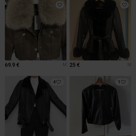
69.9 €
25 €
M
M
4
1