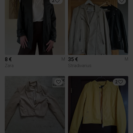
2
8 €
35 €
M
M
Zara
Stradivarius
2