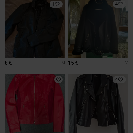
1
4
8 €
15 €
M
M
4