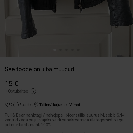
See toode on juba müüdud
15 €
+
Ostukaitse
0
2 aastat
Tallinn/Harjumaa
,
Viimsi
Pull & Bear nahktagi / nahkjope , biker stiilis, suurus M, sobib S/M,
kantud väga palju, vajaks veidi nahakreemiga ületegemist, väga
pehme lambanahk 100%.