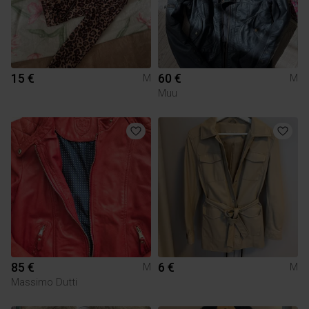
15 €
60 €
M
M
Muu
85 €
6 €
M
M
Massimo Dutti