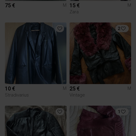
75 €
15 €
M
M
Zara
2
10 €
25 €
M
M
Stradivarius
Vintage
1