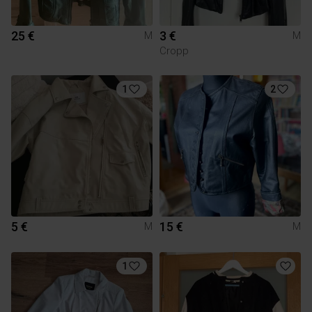
25 €
3 €
M
M
Cropp
1
2
5 €
15 €
M
M
1