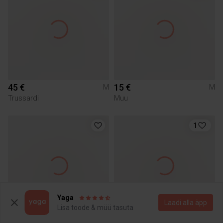
45 €
15 €
M
M
Trussardi
Muu
1
Yaga
Laadi alla äpp
Lisa toode & müü tasuta