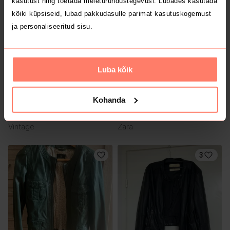
kasutust ning toetada meieturundustegevusi. Lubades kasutada
kõiki küpsiseid, lubad pakkudasulle parimat kasutuskogemust
3
3
ja personaliseeritud sisu.
Luba kõik
Kohanda
55 €
35 €
M
M
Vintage
Zara
3