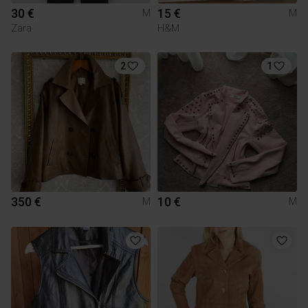
30 €
15 €
M
M
Zara
H&M
2
1
350 €
10 €
M
M