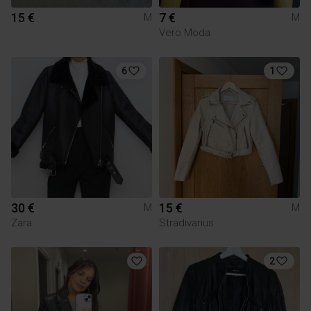
15 €
7 €
M
M
Vero Moda
6
1
30 €
15 €
M
M
Zara
Stradivarius
2