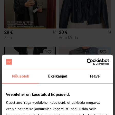
29 €
20 €
M
M
Zara
Vero Moda
1
5
Nõusolek
Üksikasjad
Teave
Veebilehel on kasutatud küpsiseid.
35 €
100 €
M
M
Kasutame Yaga veebilehel küpsiseid, et pakkuda mugavat
Zara
Hugo Boss
veebis ostlemise jamüümise kogemust, analüüsida selle