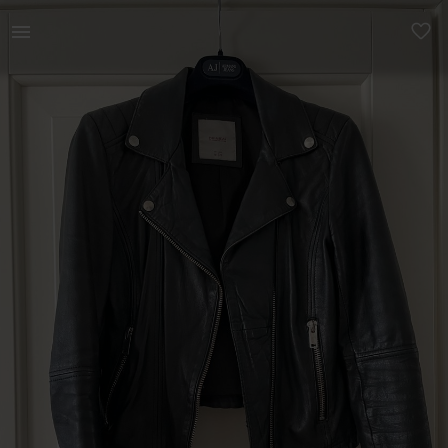
Naistele | Pull &amp; Bear nahktagi / nahkjope , b | YAGA