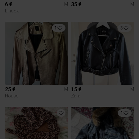
6 €
35 €
M
M
Lindex
1
3
25 €
15 €
M
M
House
Zara
1