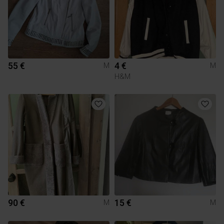
55 €
4 €
M
M
H&M
90 €
15 €
M
M