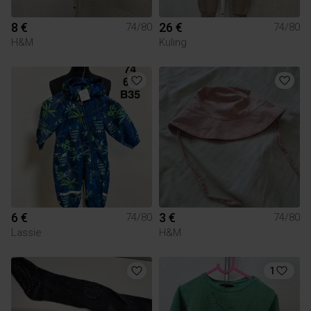
8 €
26 €
74/80
74/80
H&M
Kuling
6 €
3 €
74/80
74/80
Lassie
H&M
1