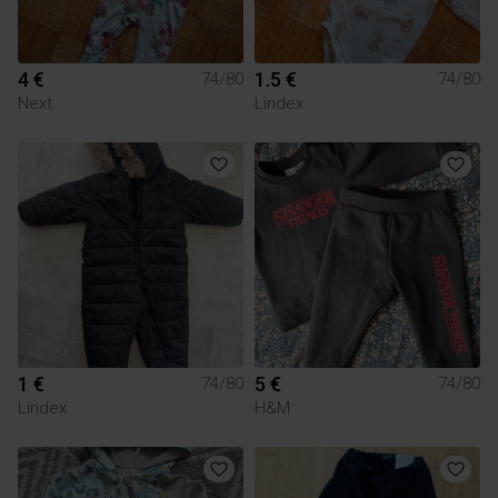
4 €
1.5 €
74/80
74/80
Next
Lindex
1 €
5 €
74/80
74/80
Lindex
H&M