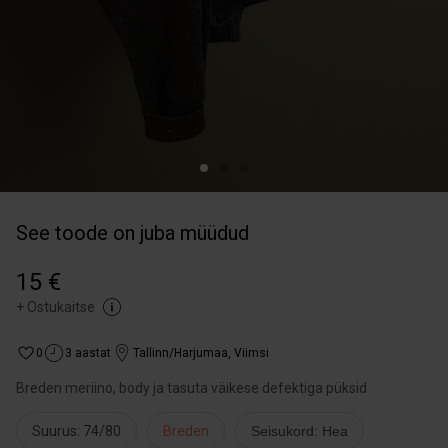
See toode on juba müüdud
15 €
+
Ostukaitse
0
3 aastat
Tallinn/Harjumaa
,
Viimsi
Breden meriino, body ja tasuta väikese defektiga püksid
Suurus: 74/80
Breden
Seisukord: Hea