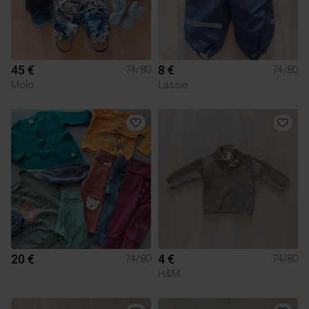
45 €
8 €
74/80
74/80
Molo
Lassie
20 €
4 €
74/80
74/80
H&M