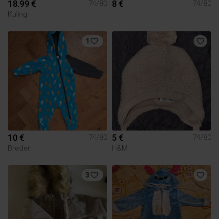
18.99 €
8 €
74/80
74/80
Kuling
1
10 €
5 €
74/80
74/80
Breden
H&M
3