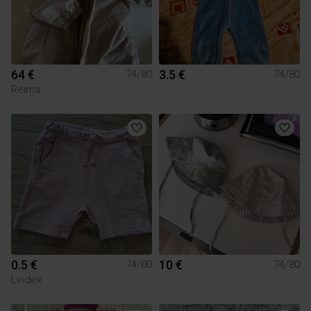
64 €
3.5 €
74/80
74/80
Reima
0.5 €
10 €
74/80
74/80
Lindex