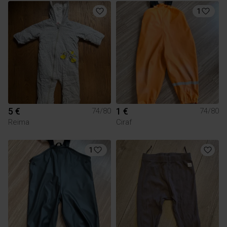
1
5 €
1 €
74/80
74/80
Reima
Ciraf
1