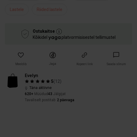
Lastele
Riided lastele
Ostukaitse
Kõikidel
platvormisisestel tellimustel
Jaga
Meeldib
Kopeeri link
Saada sõnum
Evelyn
5
(
12
)
Täna aktiivne
620+
Müüdud
43
Jälgijat
Tavaliselt postitab
2 päevaga