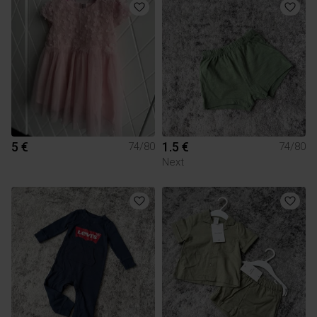
5 €
1.5 €
74/80
74/80
Next