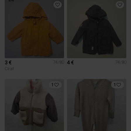
3 €
4 €
74/80
74/80
Ciraf
1
1