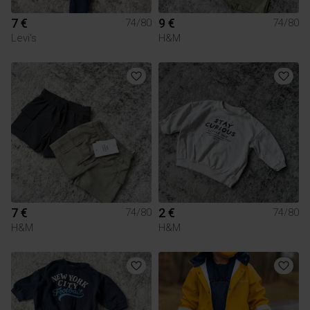
7 €
9 €
74/80
74/80
Levi's
H&M
7 €
2 €
74/80
74/80
H&M
H&M