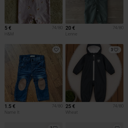
5 €
20 €
74/80
74/80
H&M
Lenne
3
1.5 €
25 €
74/80
74/80
Name It
Wheat
1