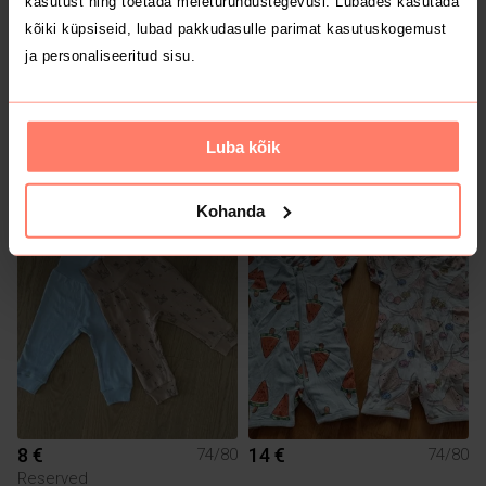
kasutust ning toetada meieturundustegevusi. Lubades kasutada
kõiki küpsiseid, lubad pakkudasulle parimat kasutuskogemust
ja personaliseeritud sisu.
Luba kõik
5 €
5 €
74/80
74/80
Reima
Kohanda
8 €
14 €
74/80
74/80
Reserved