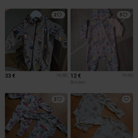
2
5
33 €
12 €
74/80
74/80
Breden
2