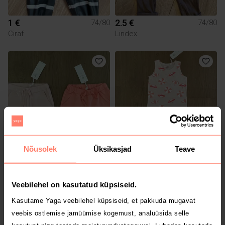
1 €
2.5 €
74/80
74/80
Ciraf
Lindex
Nõusolek
Üksikasjad
Teave
10 €
7 €
74/80
74/80
Lindex
Lindex
Veebilehel on kasutatud küpsiseid.
Kasutame Yaga veebilehel küpsiseid, et pakkuda mugavat
veebis ostlemise jamüümise kogemust, analüüsida selle