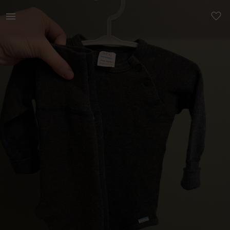
Lastele | Breden meriino, body ja tasuta väikese | YAGA