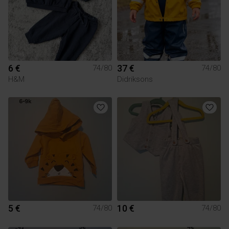
6 €
37 €
74/80
74/80
H&M
Didriksons
5 €
10 €
74/80
74/80