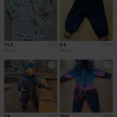
15 €
5 €
74/80
74/80
Breden
Name It
7 €
20 €
74/80
74/80