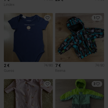
Lindex
1
2 €
7 €
74/80
74/80
Guess
Reima
3