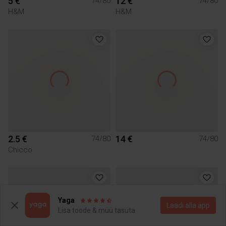
5 €
12 €
74/80
74/80
H&M
H&M
2.5 €
14 €
74/80
74/80
Chicco
Yaga
Laadi alla äpp
Lisa toode & müü tasuta