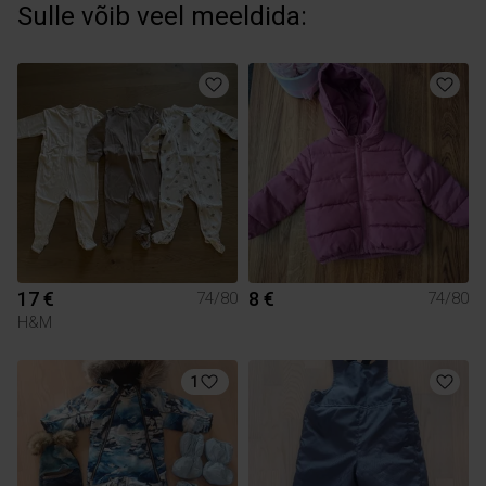
Sulle võib veel meeldida:
17 €
8 €
74/80
74/80
H&M
1