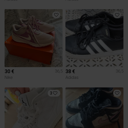
30 €
38 €
36,5
36,5
Nike
Adidas
3