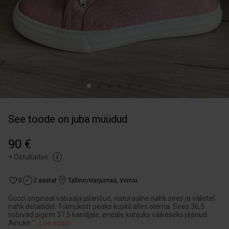
See toode on juba müüdud
90 €
+
Ostukaitse
0
2 aastat
Tallinn/Harjumaa
,
Viimsi
Gucci originaal vabaaja jalanõud, naturaalne nahk sees ja vàlistel
nahk detailidel. Tolmukott peaks kuskil alles olema. Sees 36,5
sobivad pigem 37,5 kandjale, endale kahjuks väikeseks jäänud.
Ainuke "
...
Loe edasi