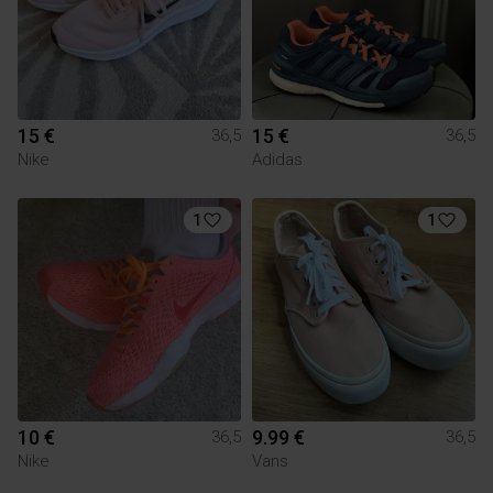
15 €
15 €
36,5
36,5
Nike
Adidas
1
1
10 €
9.99 €
36,5
36,5
Nike
Vans