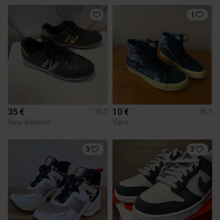
1
35 €
10 €
36,5
36,5
New Balance
Vans
3
3