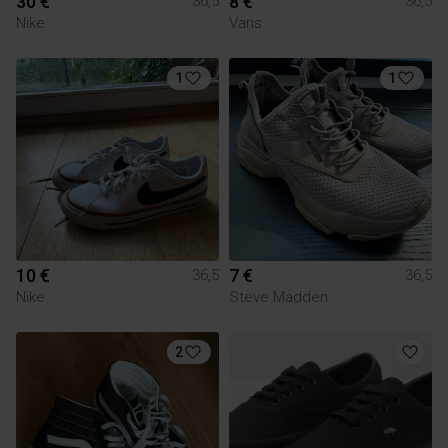
30 €
8 €
36,5
36,5
Nike
Vans
1
1
10 €
7 €
36,5
36,5
Nike
Steve Madden
2