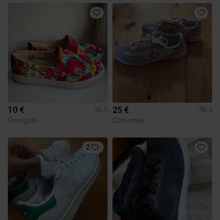
10 €
25 €
36,5
36,5
Desigual
Converse
2