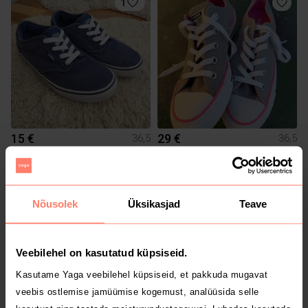
1
15 €
29 €
36,5
36,5
Vans
Converse
Nõusolek
Üksikasjad
Teave
Veebilehel on kasutatud küpsiseid.
Kasutame Yaga veebilehel küpsiseid, et pakkuda mugavat
veebis ostlemise jamüümise kogemust, analüüsida selle