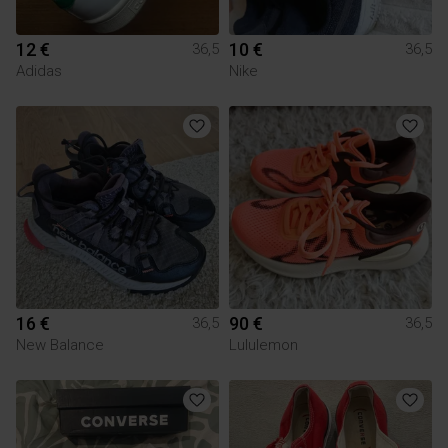
12 €
10 €
36,5
36,5
Adidas
Nike
16 €
90 €
36,5
36,5
New Balance
Lululemon