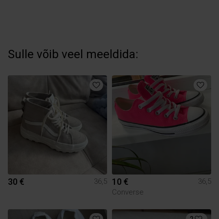
Sulle võib veel meeldida:
30 €
10 €
36,5
36,5
Converse
2