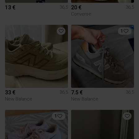
13 €
20 €
36,5
36,5
Converse
1
33 €
7.5 €
36,5
36,5
New Balance
New Balance
1