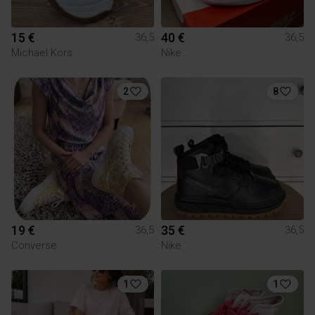
15 €
40 €
36,5
36,5
Michael Kors
Nike
2
8
19 €
35 €
36,5
36,5
Converse
Nike
1
1