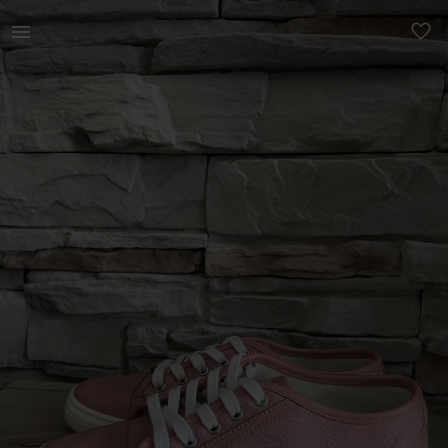
Naistele | Gucci originaal vabaaja jalanõud, natur | YAGA