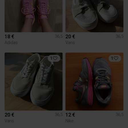
18 €
20 €
36,5
36,5
Adidas
Vans
1
1
20 €
12 €
36,5
36,5
Vans
Nike