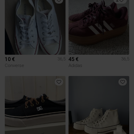
10 €
45 €
36,5
36,5
Converse
Adidas