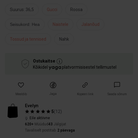
Suurus: 36,5
Gucci
Roosa
Seisukord: Hea
Naistele
Jalanõud
Tossud ja tennised
Nahk
Ostukaitse
Kõikidel
platvormisisestel tellimustel
Jaga
Meeldib
Kopeeri link
Saada sõnum
Evelyn
5
(
12
)
Eile aktiivne
620+
Müüdud
43
Jälgijat
Tavaliselt postitab
2 päevaga