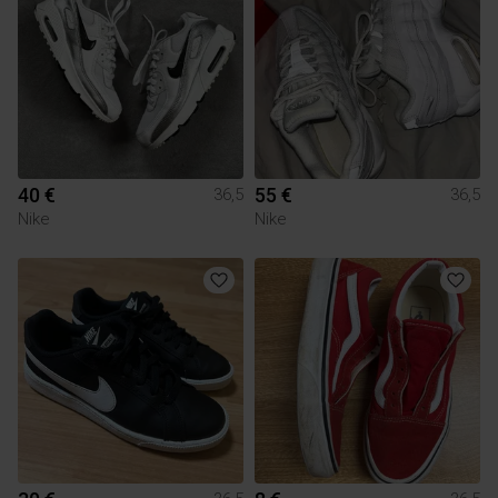
40 €
55 €
36,5
36,5
Nike
Nike