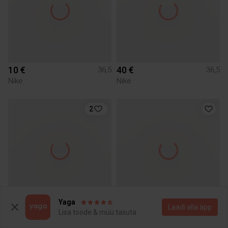
10 €
40 €
36,5
36,5
Nike
Nike
2
Yaga
Laadi alla äpp
50 €
3 €
36,5
36,5
Lisa toode & müü tasuta
Nike