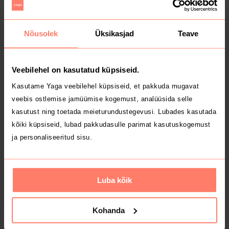
MÜÜDUD
MÜÜDUD
Nõusolek
Üksikasjad
Teave
4 €
3 €
Veebilehel on kasutatud küpsiseid.
Kasutame Yaga veebilehel küpsiseid, et pakkuda mugavat
veebis ostlemise jamüümise kogemust, analüüsida selle
kasutust ning toetada meieturundustegevusi. Lubades kasutada
kõiki küpsiseid, lubad pakkudasulle parimat kasutuskogemust
ja personaliseeritud sisu.
MÜÜDUD
MÜÜDUD
3 €
10 €
L
Luba kõik
House
Magrada
Kohanda