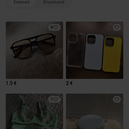
Esemed
Arvustused
4
1.5 €
2 €
1