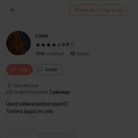
Registreeru / Logi sisse
Liiisu
4.9
(
7
)
310+
müüdud
43
jälgijat
Jälgi
Suhtle
Täna aktiivne
Tavaliselt postitab
2 päevaga
Uued/vähekasutatud asjad😊
Tooteid tagasi ei osta