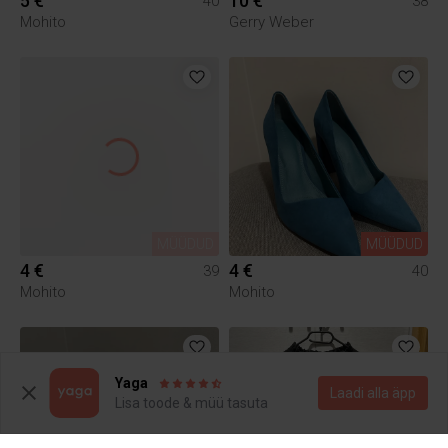
5 €
10 €
40
38
Mohito
Gerry Weber
MÜÜDUD
MÜÜDUD
4 €
4 €
39
40
Mohito
Mohito
Yaga
Laadi alla äpp
Lisa toode & müü tasuta