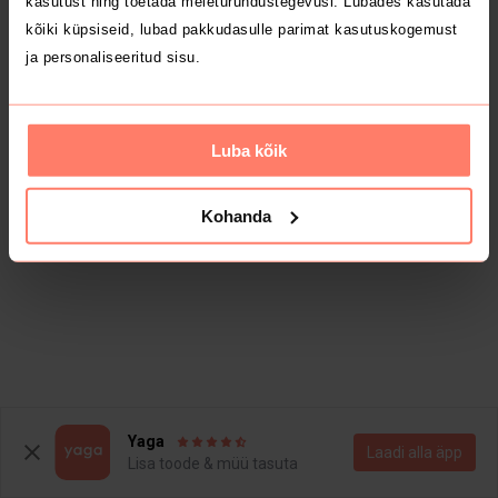
kasutust ning toetada meieturundustegevusi. Lubades kasutada
kõiki küpsiseid, lubad pakkudasulle parimat kasutuskogemust
ja personaliseeritud sisu.
Luba kõik
Kohanda
Yaga
Laadi alla äpp
Lisa toode & müü tasuta