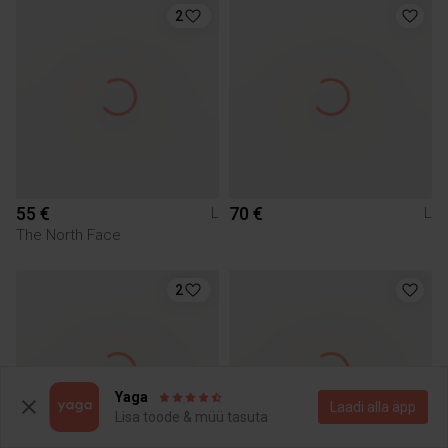
2
55 €
70 €
L
L
The North Face
2
Yaga
Laadi alla äpp
Lisa toode & müü tasuta