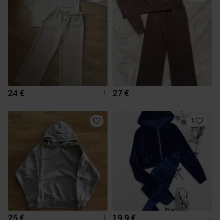
24 €
27 €
L
L
1
25 €
19.9 €
L
L