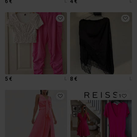
6 €
4 €
L
L
5 €
8 €
L
L
1