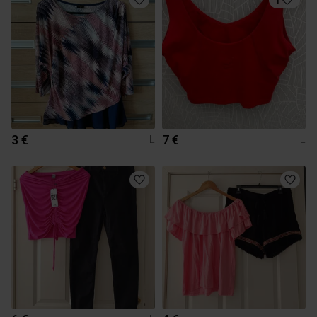
3 €
7 €
L
L