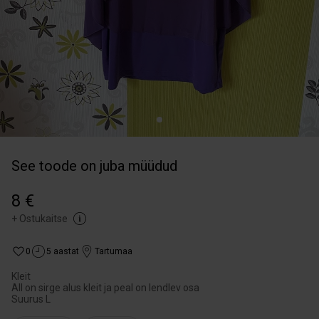
See toode on juba müüdud
8 €
+
Ostukaitse
0
5 aastat
Tartumaa
Kleit
All on sirge alus kleit ja peal on lendlev osa
Suurus L