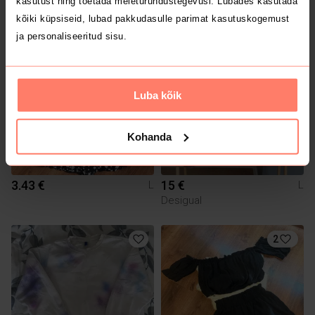
kasutust ning toetada meieturundustegevusi. Lubades kasutada
Patagonia
kõiki küpsiseid, lubad pakkudasulle parimat kasutuskogemust
ja personaliseeritud sisu.
1
Luba kõik
Kohanda
3.43 €
15 €
L
L
Desigual
2