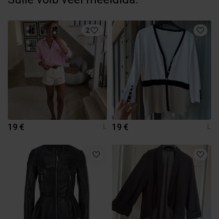
2
19 €
19 €
L
L