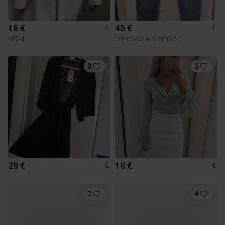
16 €
45 €
L
L
H&M
Samsoe & Samsoe
3
2
28 €
18 €
L
L
2
4