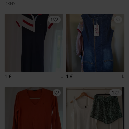
DKNY
1
1 €
1 €
L
L
1