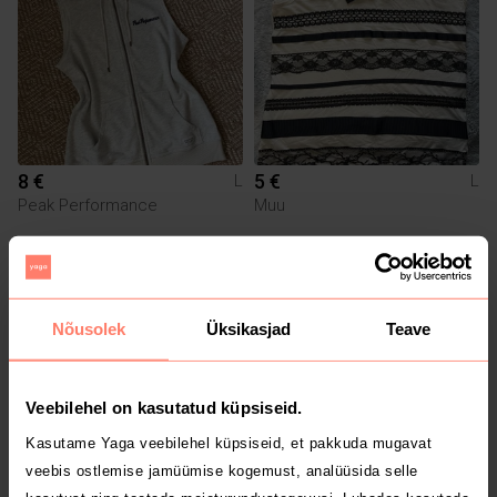
8 €
5 €
L
L
Peak Performance
Muu
6
1
Nõusolek
Üksikasjad
Teave
Veebilehel on kasutatud küpsiseid.
Kasutame Yaga veebilehel küpsiseid, et pakkuda mugavat
veebis ostlemise jamüümise kogemust, analüüsida selle
55 €
15 €
L
L