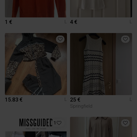
1 €
4 €
L
L
15.83 €
25 €
L
L
Springfield
1