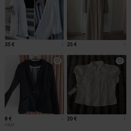
35 €
25 €
L
L
8 €
20 €
L
L
H&M