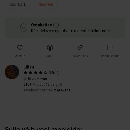
Suurus: L
Naistele
Ostukaitse
Kõikidel
platvormisisestel tellimustel
Jaga
Meeldib
Kopeeri link
Saada sõnum
Liiisu
4.9
(
7
)
Eile aktiivne
310+
Müüdud
43
Jälgijat
Tavaliselt postitab
2 päevaga
Sulle võib veel meeldida: