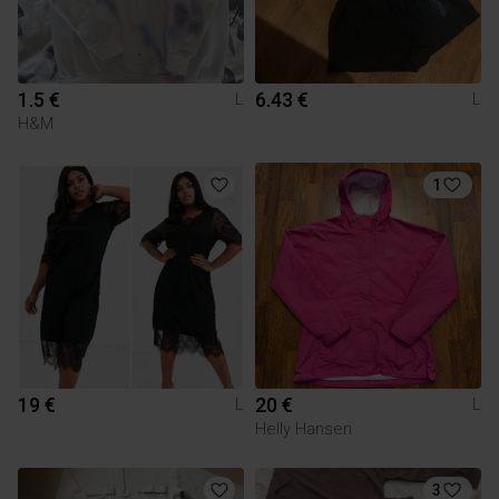
1.5 €
6.43 €
L
L
H&M
1
19 €
20 €
L
L
Helly Hansen
3