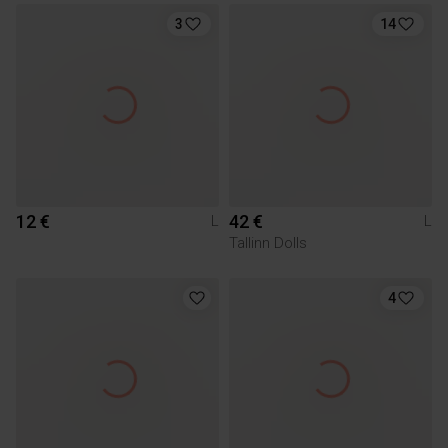
3
14
12 €
42 €
L
L
Tallinn Dolls
4