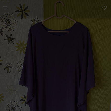
Naistele | Kleit All on sirge alus kleit ja peal o | YAGA