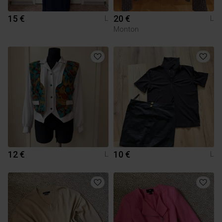
15 €
20 €
L
L
Monton
12 €
10 €
L
L