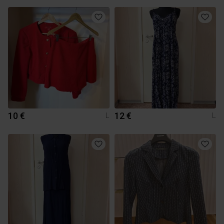
10 €
12 €
L
L