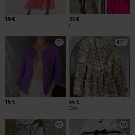
19 €
35 €
L
L
Reiss
4
15 €
55 €
L
L
Zara