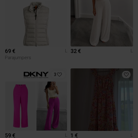
69 €
32 €
L
L
Parajumpers
3
59 €
1 €
L
L