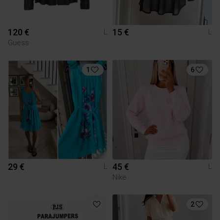
120 €
15 €
L
L
Guess
1
6
29 €
45 €
L
L
Nike
2