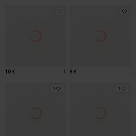
10 €
8 €
L
L
2
1