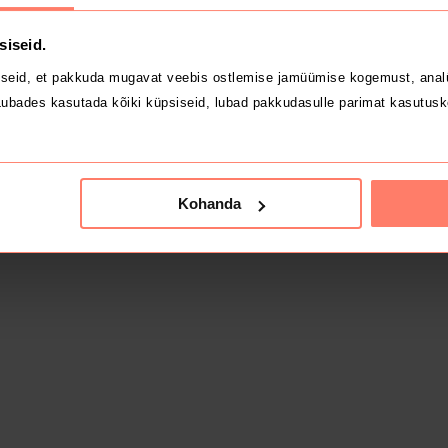
siseid.
seid, et pakkuda mugavat veebis ostlemise jamüümise kogemust, analü
ubades kasutada kõiki küpsiseid, lubad pakkudasulle parimat kasutusk
Kohanda