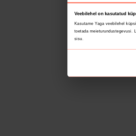
Veebilehel on kasutatud küp
Kasutame Yaga veebilehel küpsi
toetada meieturundustegevusi. L
sisu.