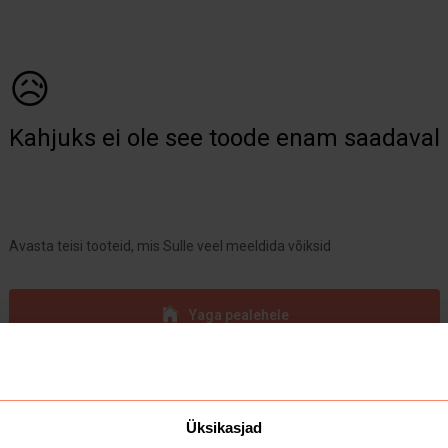
😥
Kahjuks ei ole see toode enam saadaval
Avasta teisi tooteid, mis Sulle veel meeldida võiksid
Yaga pealehele
Üksikasjad