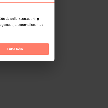
üsida selle kasutust ning
ogemust ja personaliseeritud
Luba kõik