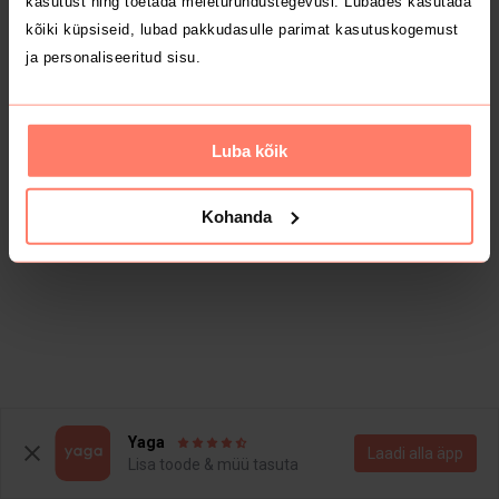
kasutust ning toetada meieturundustegevusi. Lubades kasutada
kõiki küpsiseid, lubad pakkudasulle parimat kasutuskogemust
ja personaliseeritud sisu.
Luba kõik
Kohanda
Yaga
Laadi alla äpp
Lisa toode & müü tasuta