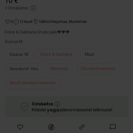
10 €
+
Ostukaitse
0
12 kuud
Tallinn/Harjumaa
,
Mustamäe
Dolce & Gabbana õhuke jakk🖤🖤🖤
Suurus M
Suurus: M
Dolce & Gabbana
Must
Seisukord: Hea
Meestele
Üleriided meestele
Muud üleriided meestele
Ostukaitse
Kõikidel
platvormisisestel tellimustel