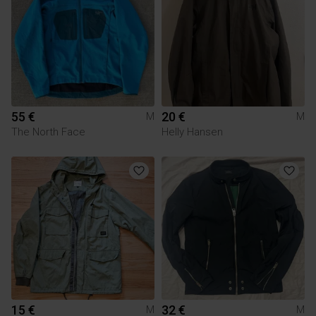
55 €
20 €
M
M
The North Face
Helly Hansen
15 €
32 €
M
M