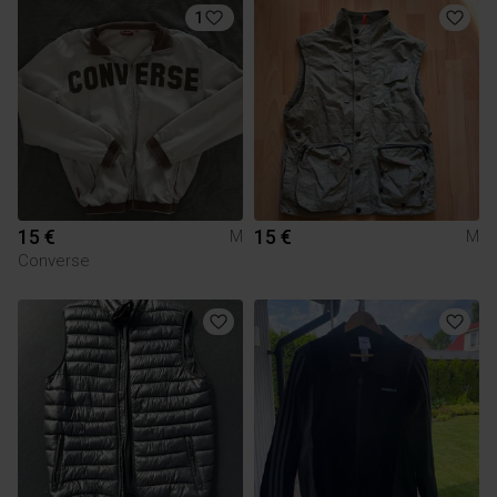
1
15 €
15 €
M
M
Converse