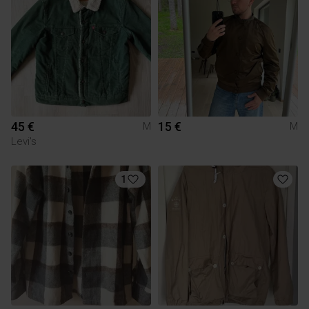
45 €
15 €
M
M
Levi's
1