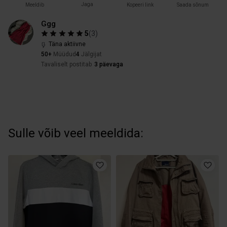
Jaga
Meeldib
Kopeeri link
Saada sõnum
Ggg
5
(
3
)
Täna aktiivne
50+
Müüdud
4
Jälgijat
Tavaliselt postitab
3 päevaga
Sulle võib veel meeldida: