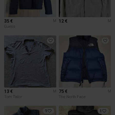
35 €
12 €
M
M
Guess
13 €
75 €
M
M
Tom Tailor
The North Face
1
1