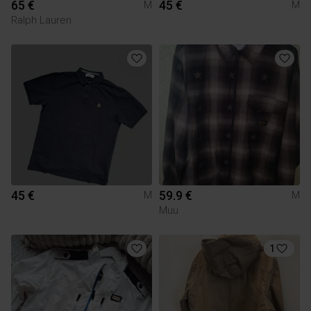
65 €
45 €
M
M
Ralph Lauren
45 €
59.9 €
M
M
Muu
1