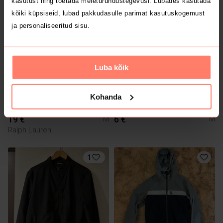
kasutust ning toetada meieturundustegevusi. Lubades kasutada
kõiki küpsiseid, lubad pakkudasulle parimat kasutuskogemust
6
ja personaliseeritud sisu.
Luba kõik
Kohanda
19 €
6 €
M
M
Ralph Lauren
1