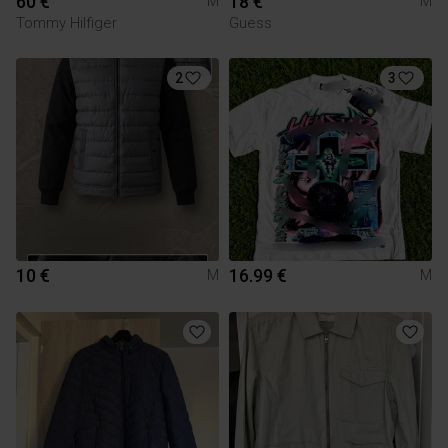
60 €
18 €
M
M
Tommy Hilfiger
Guess
2
3
10 €
16.99 €
M
M