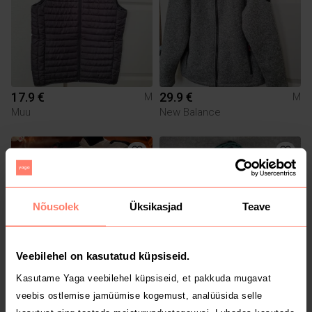
17.9 €
29.9 €
M
M
Muu
New Balance
Nõusolek
Üksikasjad
Teave
Veebilehel on kasutatud küpsiseid.
Kasutame Yaga veebilehel küpsiseid, et pakkuda mugavat
69 €
50 €
M
M
veebis ostlemise jamüümise kogemust, analüüsida selle
Muu