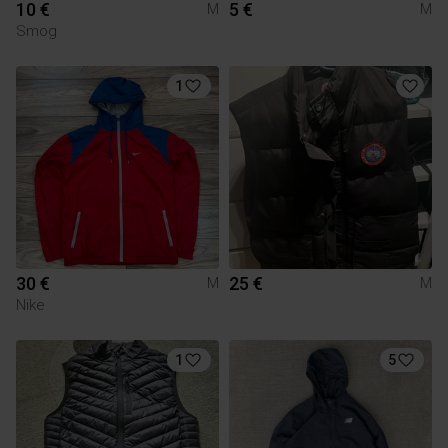
10 €
5 €
M
M
Smog
1
30 €
25 €
M
M
Nike
1
5