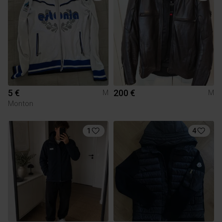
5 €
200 €
M
M
Monton
1
4