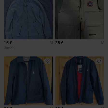
15 €
35 €
M
M
Burton