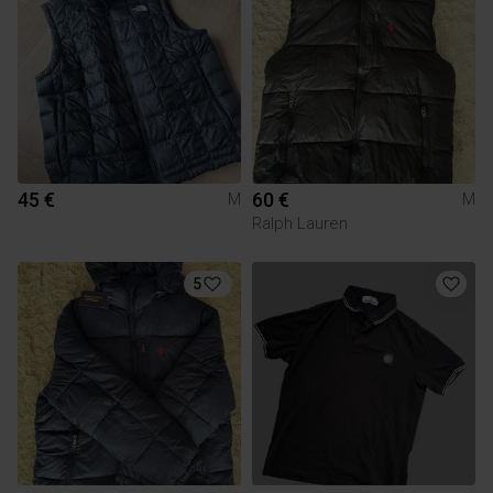
45 €
60 €
M
M
Ralph Lauren
5