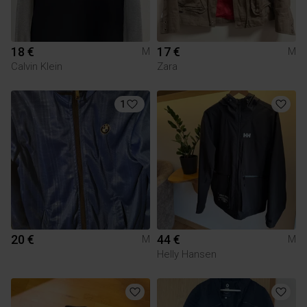
18 €
17 €
M
M
Calvin Klein
Zara
1
20 €
44 €
M
M
Helly Hansen