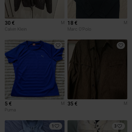
30 €
18 €
M
M
Calvin Klein
Marc O'Polo
5 €
35 €
M
M
Puma
1
3