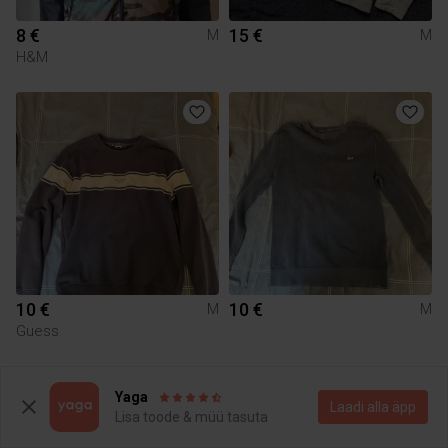
8 €
15 €
M
M
H&M
10 €
10 €
M
M
Guess
2
Yaga
Laadi alla äpp
Lisa toode & müü tasuta