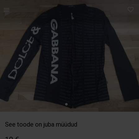
Meestele | Dolce &amp; Gabbana õhuke jakk🖤🖤🖤 S | YAGA
See toode on juba müüdud