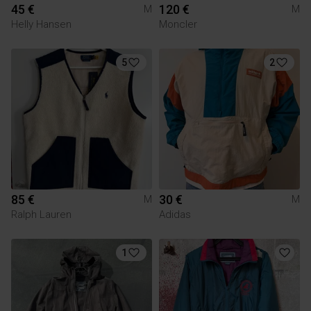
45 €
120 €
M
M
Helly Hansen
Moncler
5
2
85 €
30 €
M
M
Ralph Lauren
Adidas
1