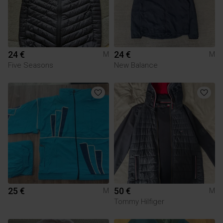
24 €
24 €
M
M
Five Seasons
New Balance
25 €
50 €
M
M
Tommy Hilfiger