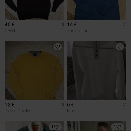
40 €
14 €
M
M
GANT
Tom Tailor
12 €
6 €
M
M
Pierre Cardin
Muu
1
1