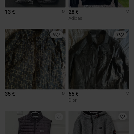
13 €
28 €
M
M
Adidas
6
7
35 €
65 €
M
M
Dior