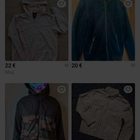
22 €
20 €
M
M
Muu