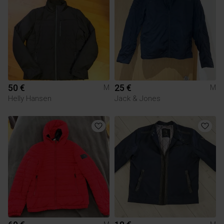
50 €
25 €
M
M
Helly Hansen
Jack & Jones