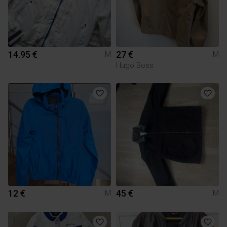
14.95 €
27 €
M
M
Hugo Boss
12 €
45 €
M
M