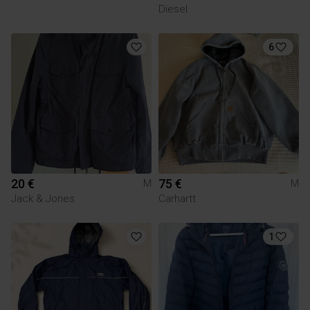
Diesel
6
20 €
75 €
M
M
Jack & Jones
Carhartt
1