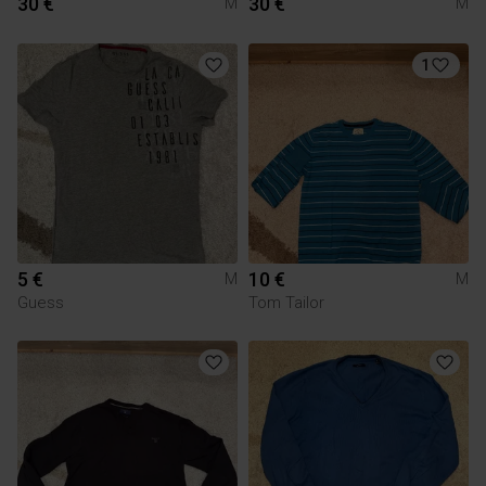
30 €
30 €
M
M
1
5 €
10 €
M
M
Guess
Tom Tailor