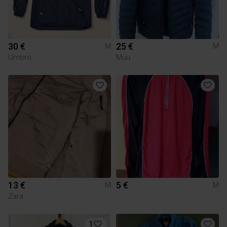
30 €
25 €
M
M
Umbro
Muu
13 €
5 €
M
M
Zara
1