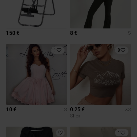
150 €
8 €
S
1
8
10 €
0.25 €
S
XS
Shein
1