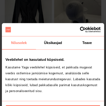
MÜÜDUD
MÜÜDUD
5 €
28 €
L
Nõusolek
Üksikasjad
Teave
Sinsay
Veebilehel on kasutatud küpsiseid.
1
Kasutame Yaga veebilehel küpsiseid, et pakkuda mugavat
veebis ostlemise jamüümise kogemust, analüüsida selle
kasutust ning toetada meieturundustegevusi. Lubades kasutada
kõiki küpsiseid, lubad pakkudasulle parimat kasutuskogemust
ja personaliseeritud sisu.
MÜÜDUD
MÜÜDUD