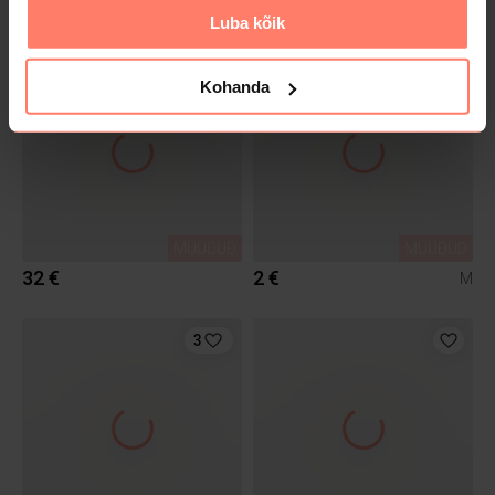
40 €
8 €
Luba kõik
1
2
Kohanda
MÜÜDUD
MÜÜDUD
32 €
2 €
M
3