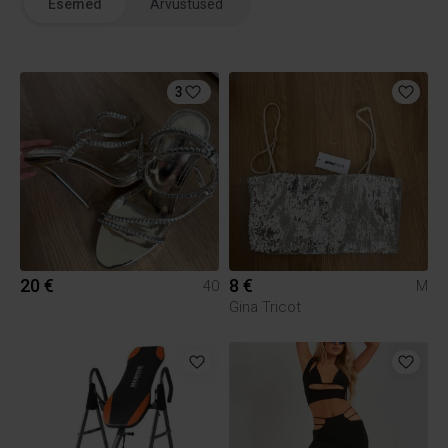
Esemed
Arvustused
3
20 €
8 €
40
M
Gina Tricot