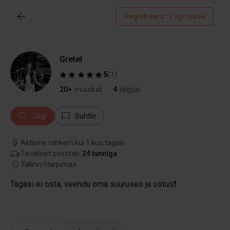
Registreeru / Logi sisse
Gretel
5
(
1
)
20+
müüdud
4
jälgijat
Jälgi
Suhtle
Aktiivne rohkem kui 1 kuu tagasi
Tavaliselt postitab
24 tunniga
Tallinn/Harjumaa
Tagasi ei osta, veendu oma suuruses ja ostus❗️