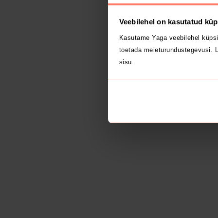
Veebilehel on kasutatud küp
Kasutame Yaga veebilehel küpsi
toetada meieturundustegevusi. L
sisu.