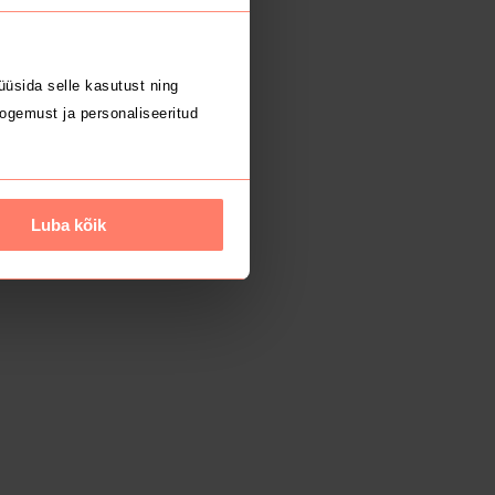
üsida selle kasutust ning
ogemust ja personaliseeritud
Luba kõik