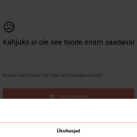
😥
Kahjuks ei ole see toode enam saadaval
Avasta teisi tooteid, mis Sulle veel meeldida võiksid
Yaga pealehele
Üksikasjad