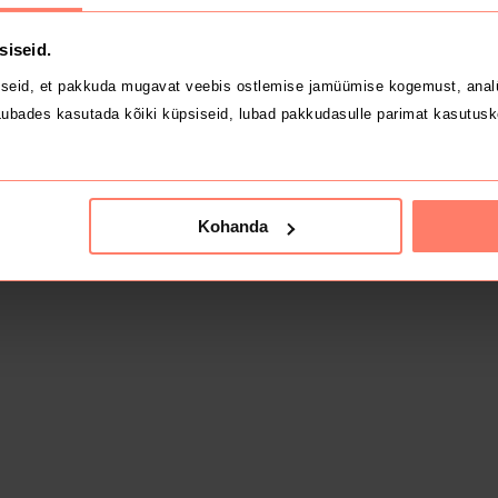
siseid.
seid, et pakkuda mugavat veebis ostlemise jamüümise kogemust, analü
ubades kasutada kõiki küpsiseid, lubad pakkudasulle parimat kasutusk
Kohanda