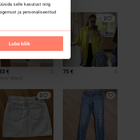
üsida selle kasutust ning
ogemust ja personaliseeritud
4
2
Luba kõik
33 €
75 €
S
S
River Island
2