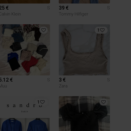
25 €
39 €
S
S
Calvin Klein
Tommy Hilfiger
1
5.12 €
3 €
S
S
Muu
Zara
1