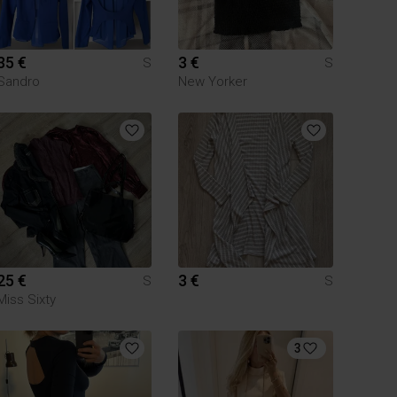
35 €
3 €
S
S
Sandro
New Yorker
25 €
3 €
S
S
Miss Sixty
3