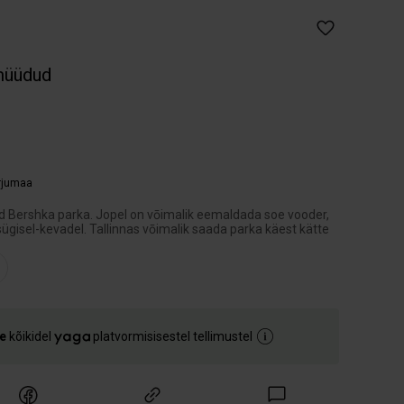
müüdud
arjumaa
itud Bershka parka. Jopel on vōimalik eemaldada soe vooder,
ügisel-kevadel. Tallinnas vōimalik saada parka käest kätte
e
kõikidel
platvormisisestel tellimustel