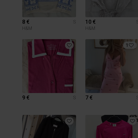
8 €
10 €
S
H&M
H&M
1
9 €
7 €
S