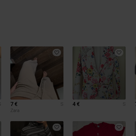
7 €
4 €
S
S
S
Zara