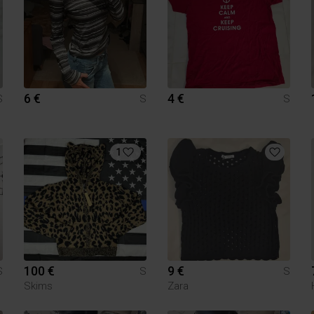
6 €
4 €
S
S
S
1
100 €
9 €
S
S
S
Skims
Zara