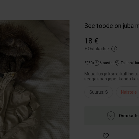
See toode on juba 
18 €
+
Ostukaitse
0
6 aastat
Tallinn/H
Müüa ilus ja korralikult ho
seega saab jopet kanda ka s
Suurus: S
Naistele
Ostukaits