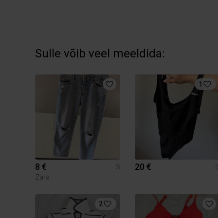
Sulle võib veel meeldida:
1
8 €
20 €
S
Zara
2