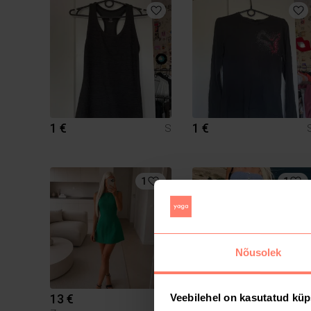
1 €
1 €
S
1
1
Nõusolek
13 €
15 €
Veebilehel on kasutatud küp
S