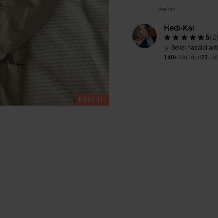
Meeldib
Hedi-Kai
5
(
2
Sellel nädalal akt
140+
Müüdud
23
Jäl
MÜÜDUD