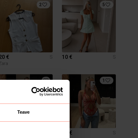
2
5
20 €
10 €
S
S
Zara
1
Teave
5 €
25 €
S
S