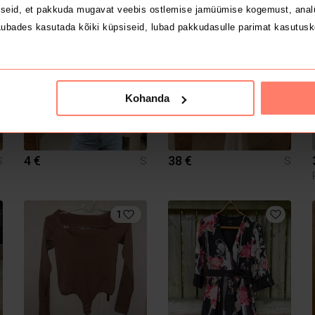
Zara
seid, et pakkuda mugavat veebis ostlemise jamüümise kogemust, analü
ubades kasutada kõiki küpsiseid, lubad pakkudasulle parimat kasutusk
2
Kohanda
4 €
38 €
S
S
S
1