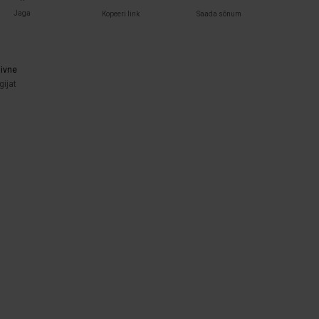
Jaga
Kopeeri link
Saada sõnum
)
iivne
gijat