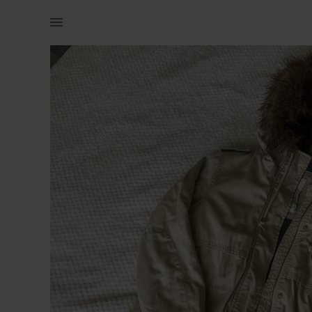
Naistele | Müüa ilus ja korralikult hoitud Bershka | YAGA