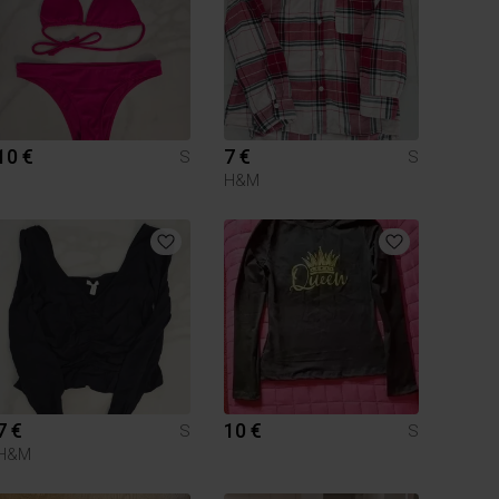
10 €
7 €
S
S
H&M
7 €
10 €
S
S
H&M