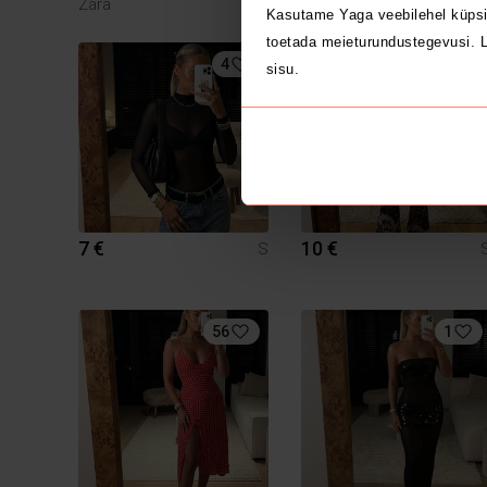
Zara
Zara
Kasutame Yaga veebilehel küpsi
toetada meieturundustegevusi. L
4
sisu.
7 €
10 €
S
56
1