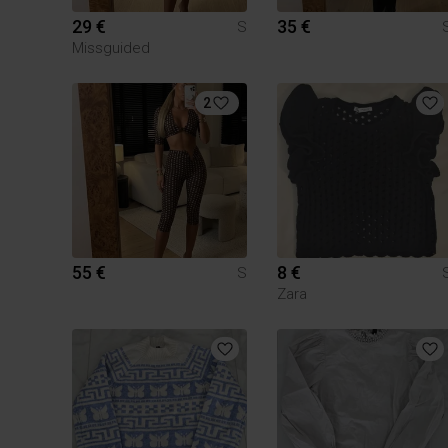
29 €
35 €
S
Missguided
2
55 €
8 €
S
Zara