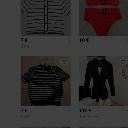
7 €
10 €
S
Zara
7 €
115 €
S
H&M
Ted Baker