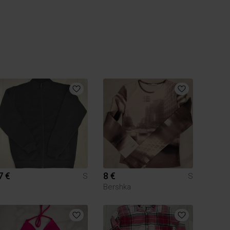
7 €
8 €
S
S
Bershka