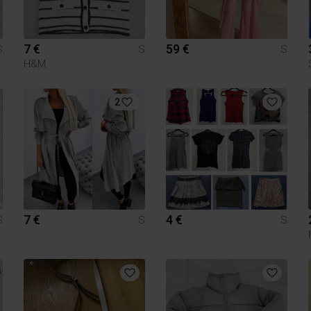
7 €
59 €
S
S
S
H&M
2
7 €
4 €
S
S
S