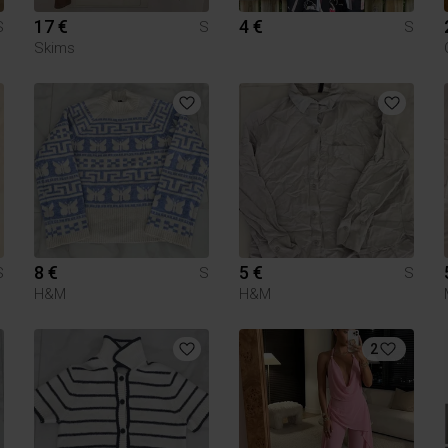
17 €
4 €
S
S
S
Skims
8 €
5 €
S
S
S
H&M
H&M
2