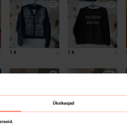
1 €
1 €
S
S
S
3
Üksikasjad
15 €
20 €
siseid.
S
S
S