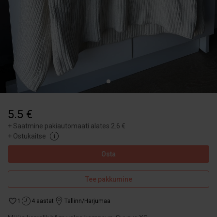
5.5 €
+
Saatmine pakiautomaati alates 2.6 €
+
Ostukaitse
Osta
Tee pakkumine
1
4 aastat
Tallinn/Harjumaa