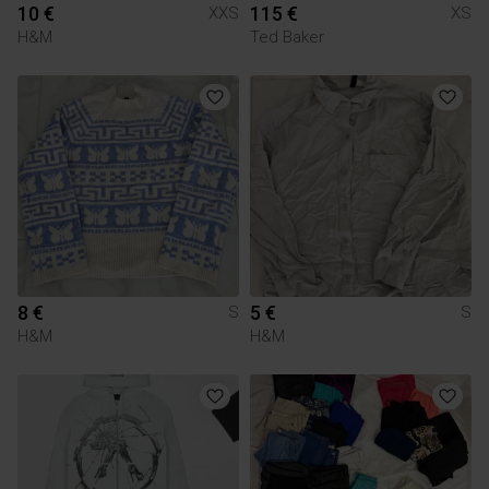
10 €
115 €
XXS
XS
H&M
Ted Baker
8 €
5 €
S
S
H&M
H&M