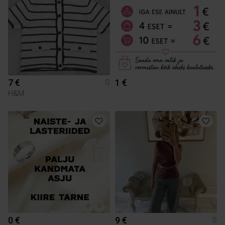
7 €
1 €
S
H&M
0 €
9 €
S