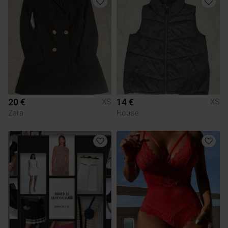
20 €
14 €
XS
XS
Zara
House