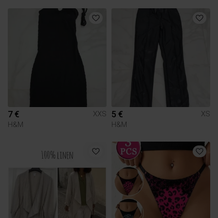
7 €
5 €
XXS
XS
H&M
H&M