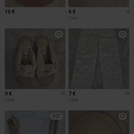
10 €
6 €
M
Zara
9 €
7 €
36
38
H&M
H&M
1