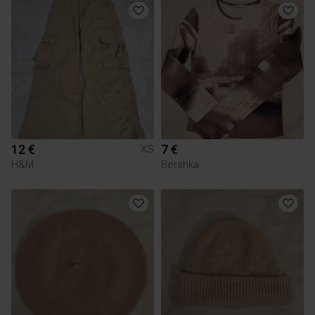
12 €
7 €
XS
H&M
Bershka