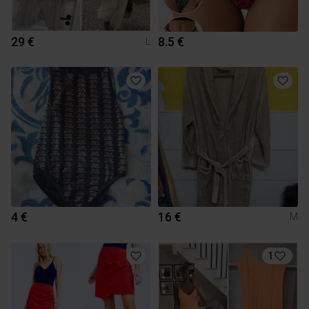
29 €
8.5 €
L
4 €
16 €
M
1