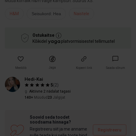
Müüa korralik h&m valge kampsun. Suurus XS.
H&M
Seisukord: Hea
Naistele
Ostukaitse
Kõikidel
platvormisisestel tellimustel
Jaga
Meeldib
Kopeeri link
Saada sõnum
Hedi-Kai
5
(
2
)
Aktiivne 2 nädalat tagasi
140+
Müüdud
23
Jälgijat
Soovid seda toodet
soodsama hinnaga?
Registreeru siit ja me anname
Registreeru
sulle teada kui selle toote hind