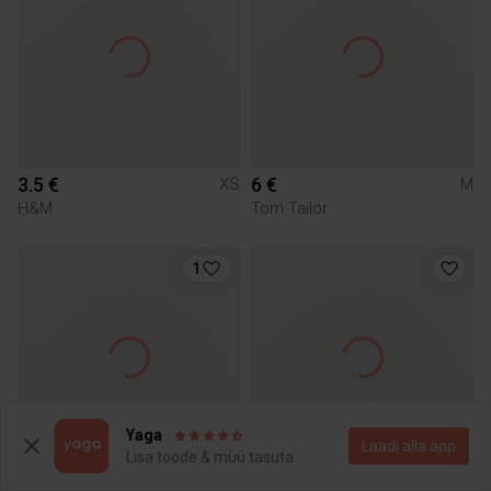
3.5 €
6 €
XS
M
H&M
Tom Tailor
1
Yaga
Laadi alla äpp
Lisa toode & müü tasuta
7 €
4 €
S
XS