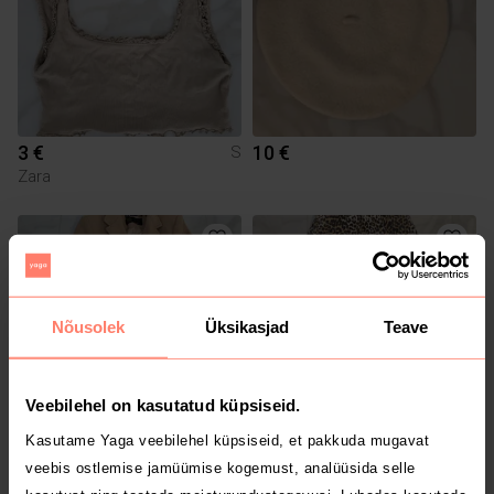
3 €
10 €
S
Zara
Nõusolek
Üksikasjad
Teave
Veebilehel on kasutatud küpsiseid.
Kasutame Yaga veebilehel küpsiseid, et pakkuda mugavat
30 €
15 €
XS
XXS
veebis ostlemise jamüümise kogemust, analüüsida selle
Zara
New Yorker