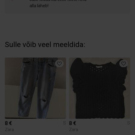
alla läheb!
Sulle võib veel meeldida:
8 €
8 €
S
S
Zara
Zara