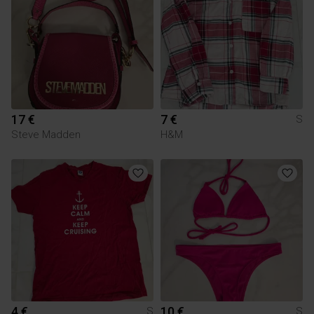
17 €
7 €
S
Steve Madden
H&M
4 €
10 €
S
S