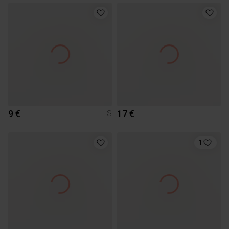
9 €
17 €
S
1