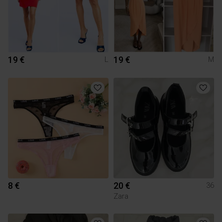
19 €
19 €
L
M
8 €
20 €
36
Zara