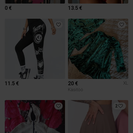
0 €
13.5 €
11.5 €
20 €
XL
Käsitöö
2