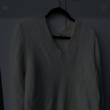
Naistele | Müüa korralik h&amp;m valge kampsun. Su | YAGA