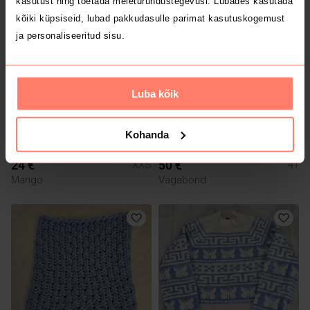
kasutust ning toetada meieturundustegevusi. Lubades kasutada
kõiki küpsiseid, lubad pakkudasulle parimat kasutuskogemust
ja personaliseeritud sisu.
Luba kõik
Kohanda
24 €
50 €
XXS
41
Mango
Vagabond