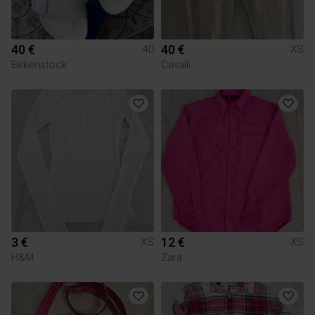
40 €
40 €
40
XS
Birkenstock
Cavalli
3 €
12 €
XS
XS
H&M
Zara