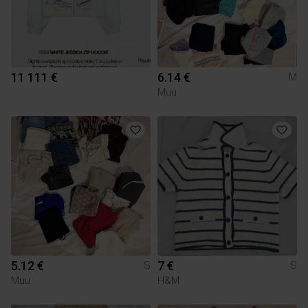
11 111 €
6.14 €
M
Muu
5.12 €
7 €
S
S
Muu
H&M