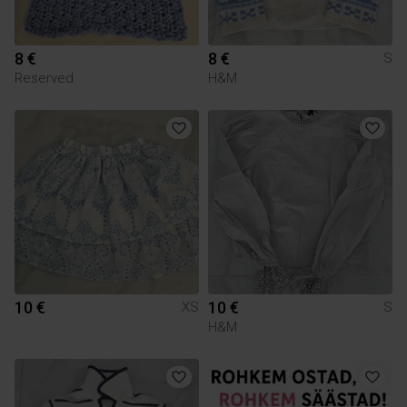
8 €
8 €
S
Reserved
H&M
10 €
10 €
XS
S
H&M