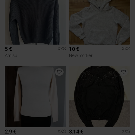
5 €
10 €
XXS
XXS
Amisu
New Yorker
2.9 €
3.14 €
XXS
XXS