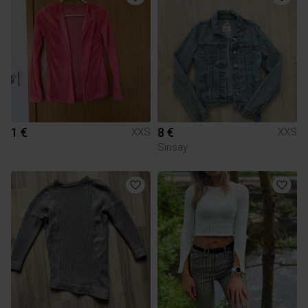
1 €
8 €
XXS
XXS
Sinsay