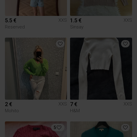
5.5 €
1.5 €
XXS
XXS
Reserved
Sinsay
2 €
7 €
XXS
XXS
Mohito
H&M
5