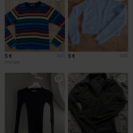
5 €
5 €
XXS
XXS
Primark