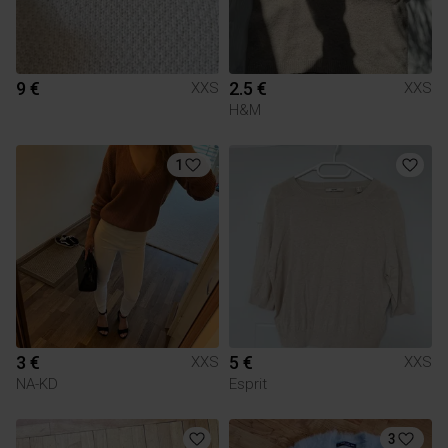
9 €
2.5 €
XXS
XXS
H&M
1
3 €
5 €
XXS
XXS
NA-KD
Esprit
3