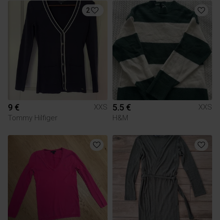
2
9 €
5.5 €
XXS
XXS
Tommy Hilfiger
H&M