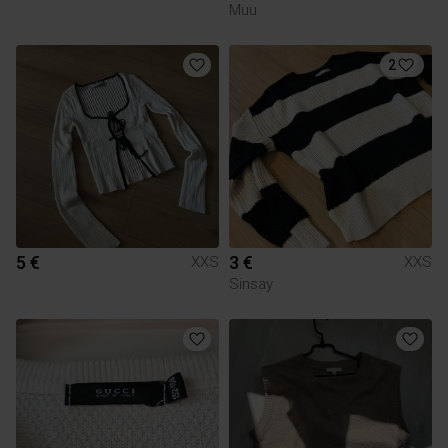
Muu
2
5 €
3 €
XXS
XXS
Sinsay