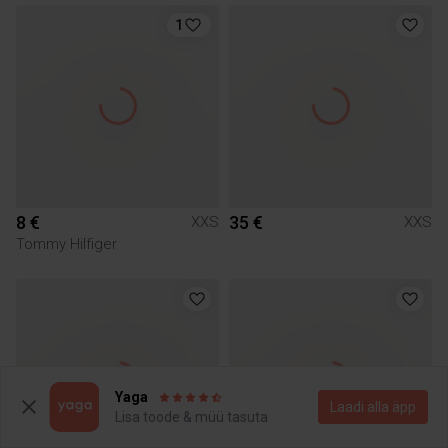
1
8 €
35 €
XXS
XXS
Tommy Hilfiger
Yaga
Laadi alla äpp
Lisa toode & müü tasuta