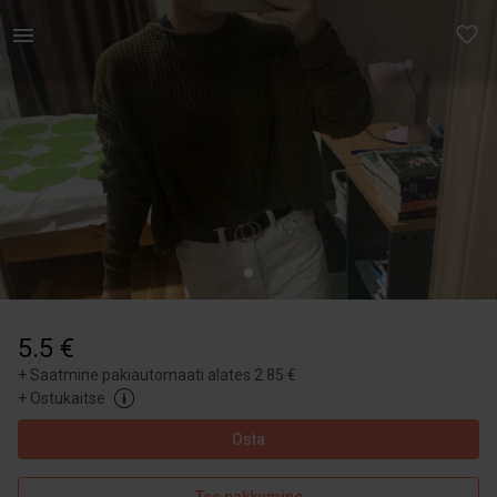
Naistele | Mega nunnu cropped overzised roheline k | YAGA
5.5 €
+
Saatmine pakiautomaati alates 2.85 €
+
Ostukaitse
Osta