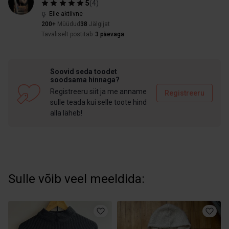
5
(
4
)
Eile aktiivne
200+
Müüdud
38
Jälgijat
Tavaliselt postitab
3 päevaga
Soovid seda toodet
soodsama hinnaga?
Registreeru siit ja me anname
Registreeru
sulle teada kui selle toote hind
alla läheb!
Sulle võib veel meeldida: