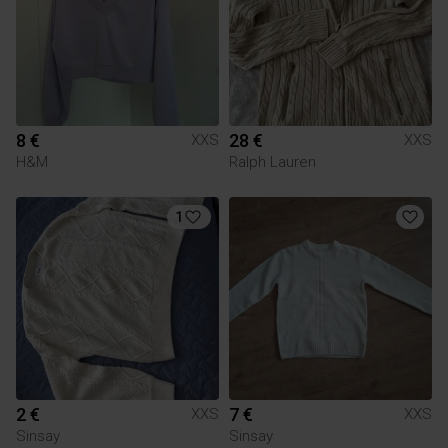
8 €
28 €
XXS
XXS
H&M
Ralph Lauren
1
2 €
7 €
XXS
XXS
Sinsay
Sinsay