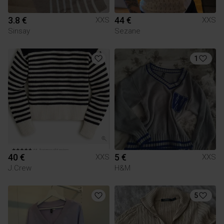
3.8 €
44 €
XXS
XXS
Sinsay
Sezane
1
40 €
5 €
XXS
XXS
J.Crew
H&M
5