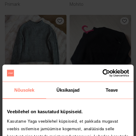
Primark
Mohito
10 €
4 €
XXS
XXS
Mohito
Sinsay
Nõusolek
Üksikasjad
Teave
Veebilehel on kasutatud küpsiseid.
Kasutame Yaga veebilehel küpsiseid, et pakkuda mugavat
veebis ostlemise jamüümise kogemust, analüüsida selle