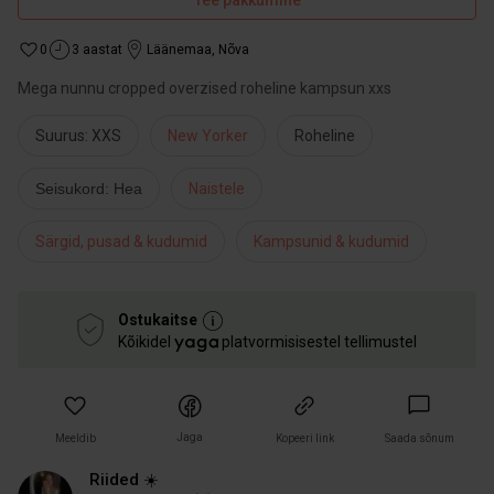
Tee pakkumine
0
3 aastat
Läänemaa
,
Nõva
Mega nunnu cropped overzised roheline kampsun xxs
Suurus: XXS
New Yorker
Roheline
Seisukord: Hea
Naistele
Särgid, pusad & kudumid
Kampsunid & kudumid
Ostukaitse
Kõikidel
platvormisisestel tellimustel
Jaga
Meeldib
Kopeeri link
Saada sõnum
Riided ☀️