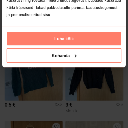
kasutust ning toetada meieturundustegevusi. Lubades kasutada
kõiki küpsiseid, lubad pakkudasulle parimat kasutuskogemust
ja personaliseeritud sisu.
10 €
4 €
XXS
XXS
J.Crew
H&M
Luba kõik
Kohanda
0.5 €
3 €
XXS
XXS
Mohito