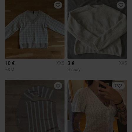
10 €
3 €
XXS
XXS
H&M
Sinsay
2