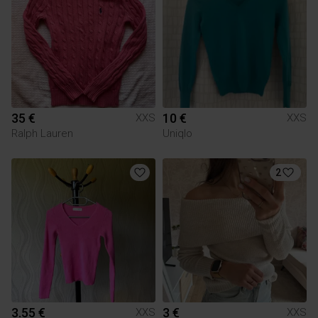
35 €
10 €
XXS
XXS
Ralph Lauren
Uniqlo
2
3.55 €
3 €
XXS
XXS