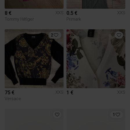
8 €
0.5 €
XXS
XXS
Tommy Hilfiger
Primark
2
75 €
1 €
XXS
XXS
Versace
1