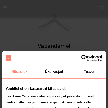
Yaga - Osta ja müü turvaliselt uut ja kasutatud kaupa
Vabandame!
Toodet ei leitud
Nõusolek
Üksikasjad
Teave
Veebilehel on kasutatud küpsiseid.
Kasutame Yaga veebilehel küpsiseid, et pakkuda mugavat
veebis ostlemise jamüümise kogemust, analüüsida selle