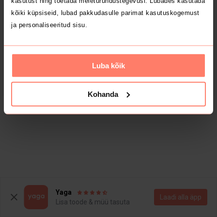
kasutust ning toetada meieturundustegevusi. Lubades kasutada
kõiki küpsiseid, lubad pakkudasulle parimat kasutuskogemust
ja personaliseeritud sisu.
Luba kõik
Kohanda
Yaga
Laadi alla äpp
Lisa toode & müü tasuta