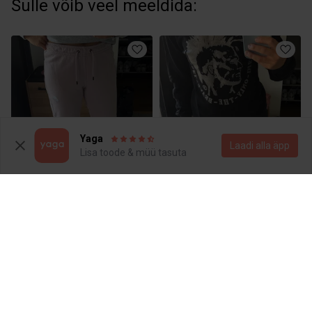
Sulle võib veel meeldida:
Yaga
Laadi alla äpp
Lisa toode & müü tasuta
15 €
30 €
S
S
Nike
Diesel