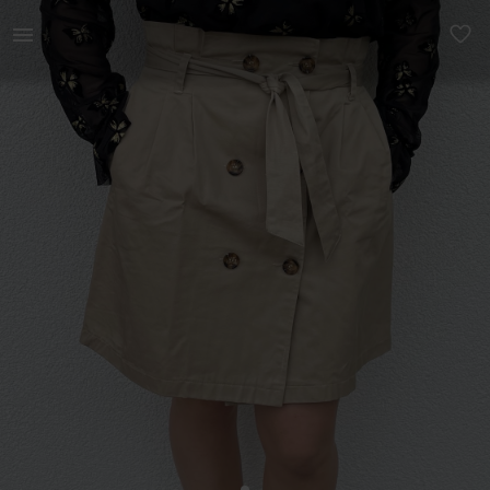
Naistele | Pruun eest nööpidega ilus seelik, tasku | YAGA