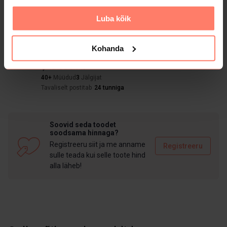
Luba kõik
Jaga
Meeldib
Kopeeri link
Saada sõnum
HRiided
Kohanda
5
(
1
)
Täna aktiivne
40+
Müüdud
3
Jälgijat
Tavaliselt postitab
24 tunniga
Soovid seda toodet
soodsama hinnaga?
Registreeru siit ja me anname
Registreeru
sulle teada kui selle toote hind
alla läheb!