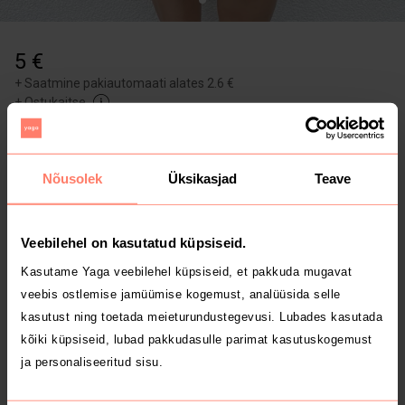
5 €
+
Saatmine pakiautomaati alates 2.6 €
+
Ostukaitse
Osta
Nõusolek
Üksikasjad
Teave
Tee pakkumine
1
5 aastat
Tartumaa
Veebilehel on kasutatud küpsiseid.
Pruun eest nööpidega ilus seelik, taskutega, S suurus
Kasutame Yaga veebilehel küpsiseid, et pakkuda mugavat
Suurus: S
Seisukord: Uueväärne
Naistele
veebis ostlemise jamüümise kogemust, analüüsida selle
kasutust ning toetada meieturundustegevusi. Lubades kasutada
kõiki küpsiseid, lubad pakkudasulle parimat kasutuskogemust
Ostukaitse
ja personaliseeritud sisu.
Kõikidel
platvormisisestel tellimustel