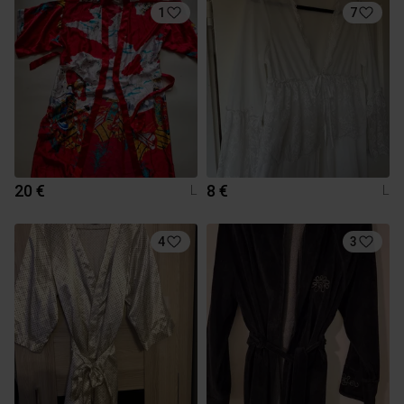
1
7
20 €
8 €
L
L
4
3