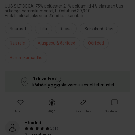
UUS SILTIDEGA. 75% polüester 21% polüamiid 4% elastaan Uus
siltidega hommikumantel, L. Ostuhind 39,99€
Endale oli kahjuks suur. #dpdtaaskasutab
Suurus: L
Lilla
Roosa
Seisukord: Uus
Naistele
Aluspesu & ööriided
Ööriided
Hommikumantlid
Ostukaitse
Kõikidel
platvormisisestel tellimustel
Jaga
Meeldib
Kopeeri link
Saada sõnum
HRiided
5
(
1
)
Täna aktiivne