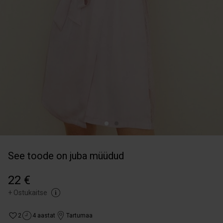
See toode on juba müüdud
22 €
+
Ostukaitse
2
4 aastat
Tartumaa