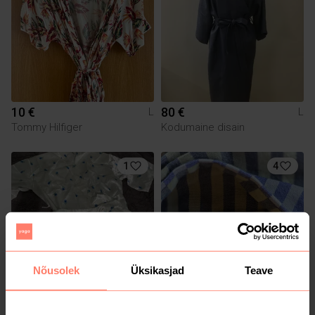
10 €
80 €
L
L
Tommy Hilfiger
Kodumaine disain
1
4
Nõusolek
Üksikasjad
Teave
10 €
25 €
L
L