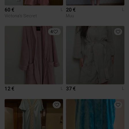
60 €
20 €
L
L
Victoria's Secret
Muu
4
12 €
37 €
L
L