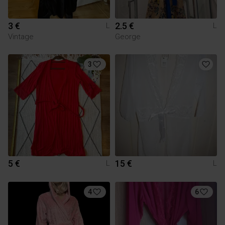
3 €
2.5 €
L
L
Vintage
George
3
5 €
15 €
L
L
4
6