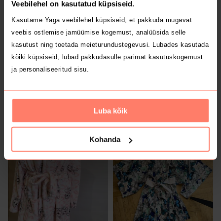
Veebilehel on kasutatud küpsiseid.
Kasutame Yaga veebilehel küpsiseid, et pakkuda mugavat
1
2
veebis ostlemise jamüümise kogemust, analüüsida selle
kasutust ning toetada meieturundustegevusi. Lubades kasutada
kõiki küpsiseid, lubad pakkudasulle parimat kasutuskogemust
ja personaliseeritud sisu.
Luba kõik
20 €
4 €
L
L
Kohanda
1
20