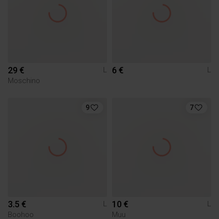
29 €
6 €
L
L
Moschino
9
7
3.5 €
10 €
L
L
Boohoo
Muu