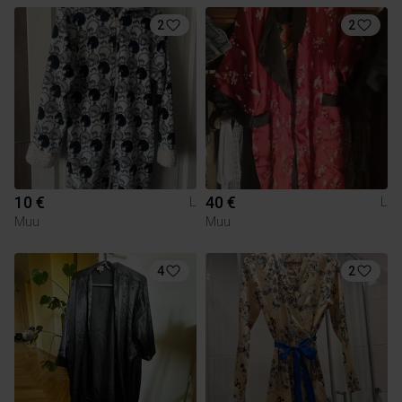
2
2
10 €
40 €
L
L
Muu
Muu
4
2