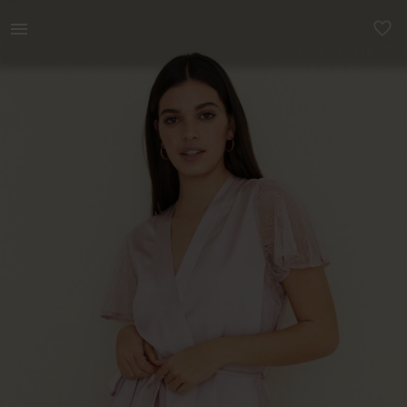
Naistele | UUS SILTIDEGA. 75% polüester 21% polüam | YAGA