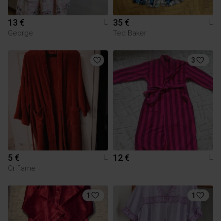
13 €
35 €
L
L
George
Ted Baker
3
5 €
12 €
L
L
Oriflame
1
1