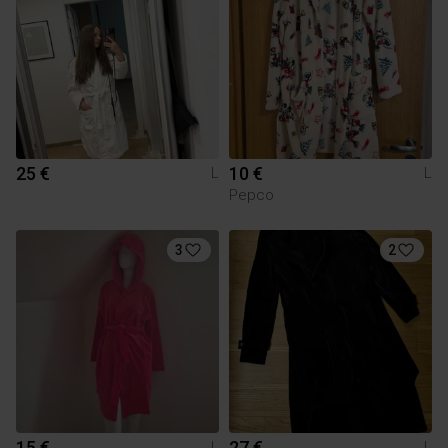
25 €
10 €
L
L
Pepco
3
2
15 €
27 €
L
L