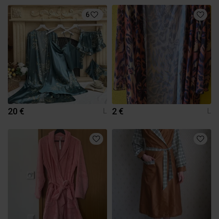
6
20 €
2 €
L
L