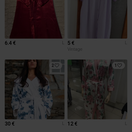
6.4 €
5 €
L
L
Vintage
2
1
30 €
12 €
L
L