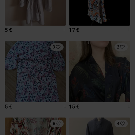
5 €
17 €
L
L
3
2
5 €
15 €
L
L
8
4