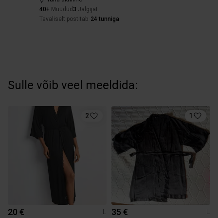
40+
Müüdud
3
Jälgijat
Tavaliselt postitab
24 tunniga
Sulle võib veel meeldida:
2
1
20 €
35 €
L
L