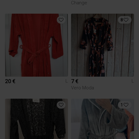
Change
8
20 €
7 €
L
L
Vero Moda
1