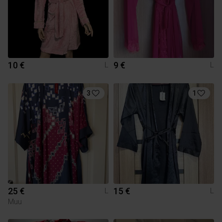
10 €
9 €
L
L
3
1
25 €
15 €
L
L
Muu