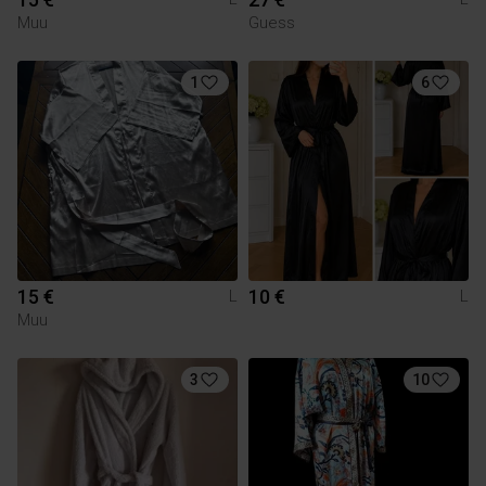
Muu
Guess
1
6
15 €
10 €
L
L
Muu
3
10