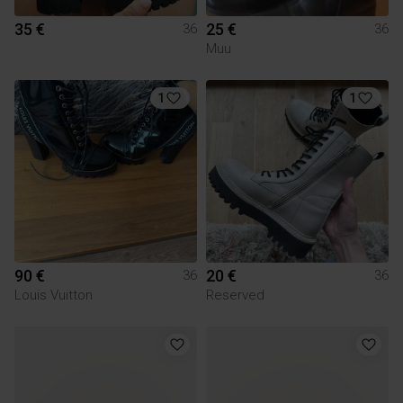
35 €
25 €
36
36
Muu
1
1
90 €
20 €
36
36
Louis Vuitton
Reserved