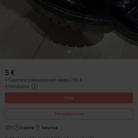
5 €
+
Saatmine pakiautomaati alates 2.85 €
+
Ostukaitse
Osta
Tee pakkumine
1
2 aastat
Tartumaa