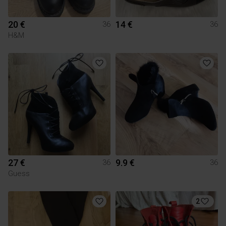
20 €
14 €
36
36
H&M
27 €
9.9 €
36
36
Guess
2