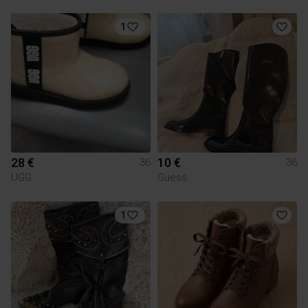
1
28 €
10 €
36
36
UGG
Guess
1