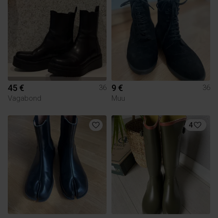
45 €
9 €
36
36
Vagabond
Muu
4