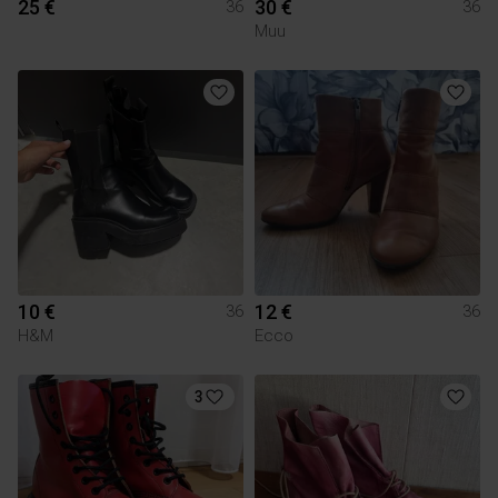
25 €
30 €
36
36
Muu
10 €
12 €
36
36
H&M
Ecco
3