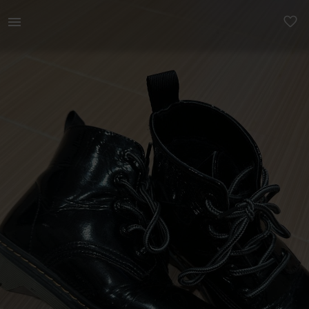
Naistele | Dr Martens stiilis mustad läikivad saap | YAGA