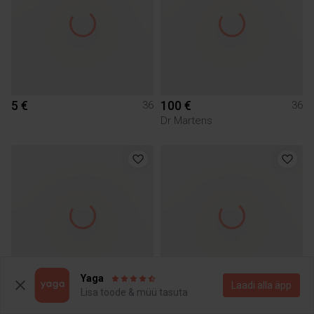
5 €
100 €
36
36
Dr Martens
Yaga
Laadi alla äpp
Lisa toode & müü tasuta
4 €
130 €
36
36
H&M
Off White