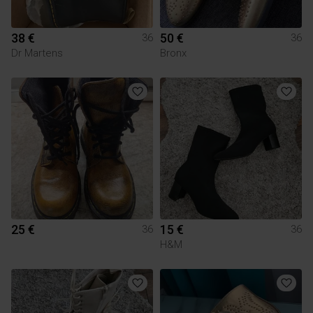
38 €
50 €
36
36
Dr Martens
Bronx
25 €
15 €
36
36
H&M