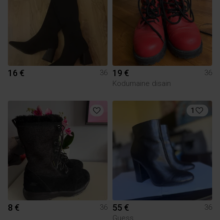
16 €
19 €
36
36
Kodumaine disain
1
8 €
55 €
36
36
Guess