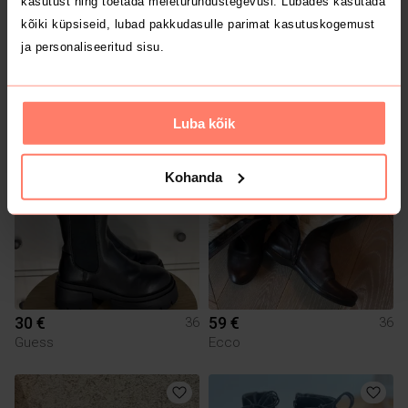
kasutust ning toetada meieturundustegevusi. Lubades kasutada
kõiki küpsiseid, lubad pakkudasulle parimat kasutuskogemust
ja personaliseeritud sisu.
49 €
15 €
36
36
Dr Martens
Luba kõik
5
2
Kohanda
30 €
59 €
36
36
Guess
Ecco