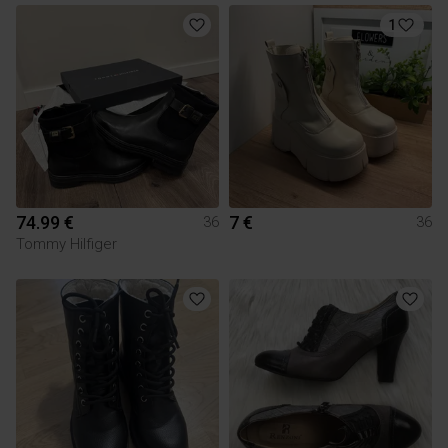
1
74.99 €
7 €
36
36
Tommy Hilfiger