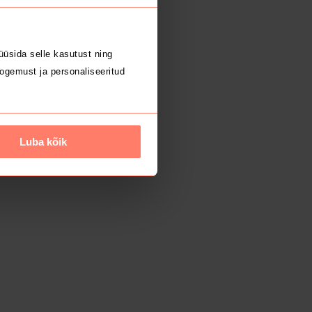
üsida selle kasutust ning
ogemust ja personaliseeritud
Luba kõik