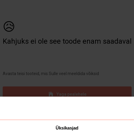
😥
Kahjuks ei ole see toode enam saadaval
Avasta teisi tooteid, mis Sulle veel meeldida võiksid
Yaga pealehele
Üksikasjad