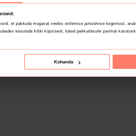
siseid.
seid, et pakkuda mugavat veebis ostlemise jamüümise kogemust, analü
ubades kasutada kõiki küpsiseid, lubad pakkudasulle parimat kasutusk
Kohanda