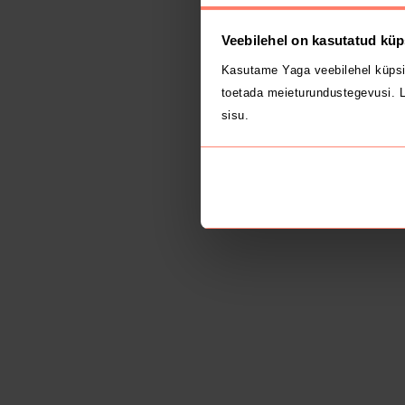
Veebilehel on kasutatud küp
Kasutame Yaga veebilehel küpsi
toetada meieturundustegevusi. L
sisu.