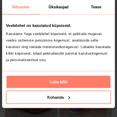
Nõusolek
Üksikasjad
Teave
1
Veebilehel on kasutatud küpsiseid.
Kasutame Yaga veebilehel küpsiseid, et pakkuda mugavat
veebis ostlemise jamüümise kogemust, analüüsida selle
kasutust ning toetada meieturundustegevusi. Lubades kasutada
MÜÜDUD
MÜÜDUD
kõiki küpsiseid, lubad pakkudasulle parimat kasutuskogemust
8 €
8 €
98/104
34
ja personaliseeritud sisu.
Polarn O. Pyret
1
Luba kõik
Kohanda