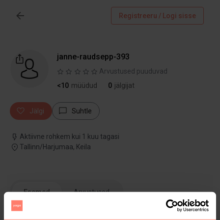
Registreeru / Logi sisse
janne-raudsepp-393
Arvustused puuduvad
<10
müüdud
0
jälgijat
Jälgi
Suhtle
Aktiivne rohkem kui 1 kuu tagasi
Tallinn/Harjumaa, Keila
Esemed
Arvustused