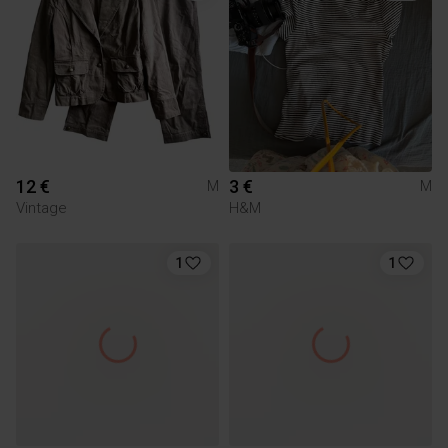
12 €
3 €
M
M
Vintage
H&M
1
1