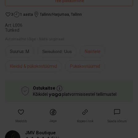
Tee pakkumine
3
1 aasta
Tallinn/Harjumaa
,
Tallinn
Art. L006
Tunked
Automaatne tõlge • Näita originaali
Suurus: M
Seisukord: Uus
Naistele
Kleidid & pükskostüümid
Pükskostüümid
Ostukaitse
Kõikidel
platvormisisestel tellimustel
Jaga
Meeldib
Kopeeri link
Saada sõnum
JMV Boutique