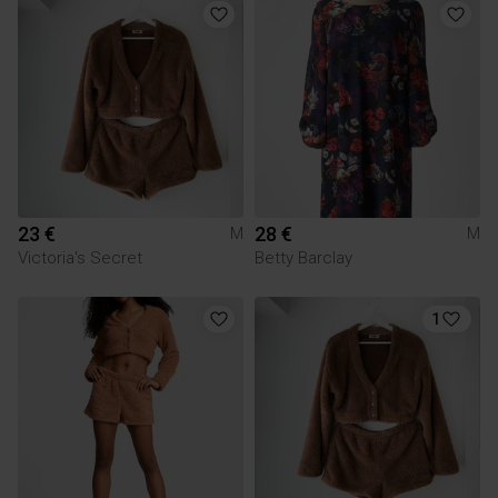
23 €
28 €
M
M
Victoria's Secret
Betty Barclay
1