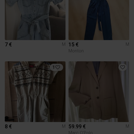
7 €
15 €
M
M
Monton
1
8 €
59.99 €
M
M
Marc O'Polo