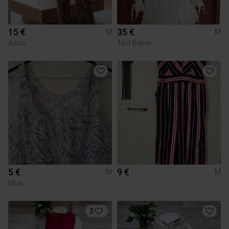
15 €
35 €
M
M
Asos
Ted Baker
5 €
9 €
M
M
Muu
2