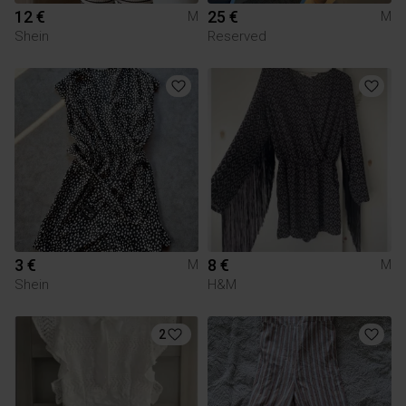
12 €
25 €
M
M
Shein
Reserved
3 €
8 €
M
M
Shein
H&M
2