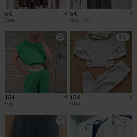
5 €
5 €
M
M
Zara
Noisy May
2
15 €
15 €
M
M
Muu
H&M
1