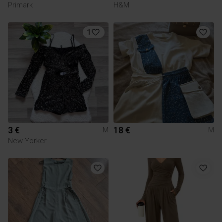
Primark
H&M
1
3 €
18 €
M
M
New Yorker