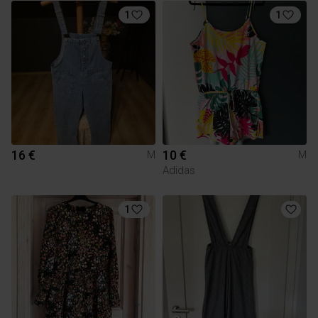
1
1
16 €
10 €
M
M
Adidas
1