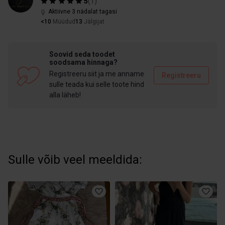
5
(
1
)
Aktiivne 3 nädalat tagasi
<10
Müüdud
13
Jälgijat
Soovid seda toodet
soodsama hinnaga?
Registreeru siit ja me anname
Registreeru
sulle teada kui selle toote hind
alla läheb!
Sulle võib veel meeldida: