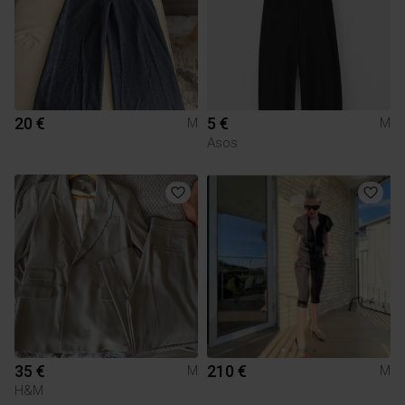
20 €
5 €
M
M
Asos
35 €
210 €
M
M
H&M