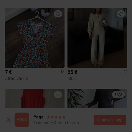
7 €
65 €
M
M
Stradivarius
Muu
1
Yaga
Laadi alla äpp
Lisa toode & müü tasuta