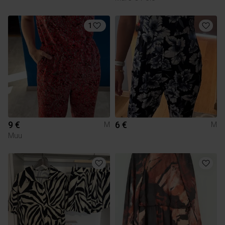
1
9 €
6 €
M
M
Muu