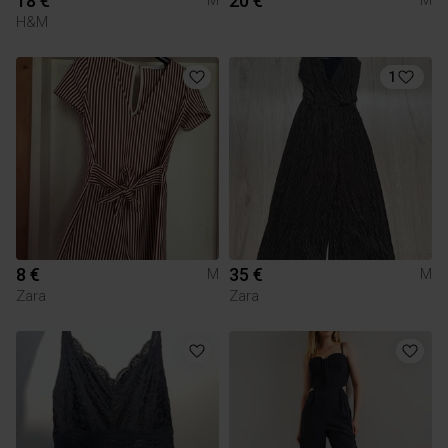
18 €
20 €
M
M
H&M
1
8 €
35 €
M
M
Zara
Zara