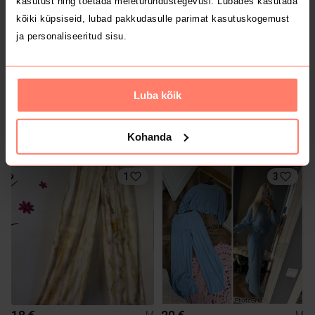
kasutust ning toetada meieturundustegevusi. Lubades kasutada
kõiki küpsiseid, lubad pakkudasulle parimat kasutuskogemust
ja personaliseeritud sisu.
Luba kõik
22 €
4.5 €
M
M
Kohanda
Mango
Amisu
1
3