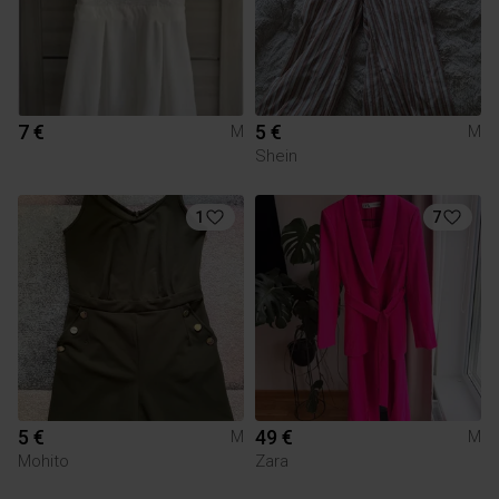
7 €
5 €
M
M
Shein
1
7
5 €
49 €
M
M
Mohito
Zara