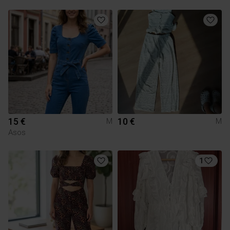
15 €
10 €
M
M
Asos
1