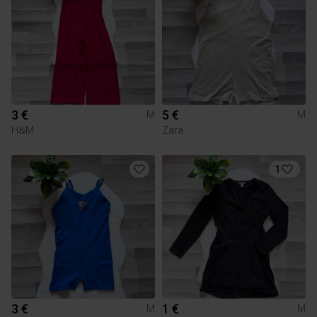
3 €
5 €
M
M
H&M
Zara
1
3 €
1 €
M
M