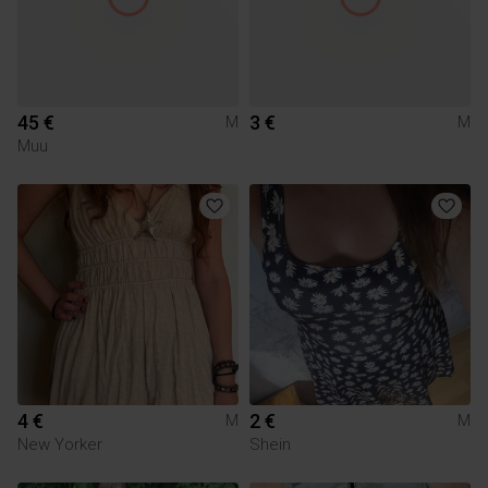
45 €
3 €
M
M
Muu
4 €
2 €
M
M
New Yorker
Shein