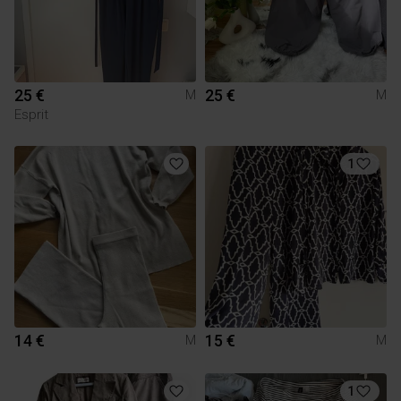
25 €
25 €
M
M
Esprit
1
14 €
15 €
M
M
1