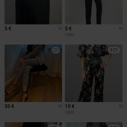
5 €
5 €
M
M
H&M
1
35 €
10 €
M
M
H&M