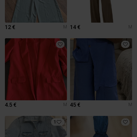
12 €
14 €
M
M
4.5 €
45 €
M
M
1