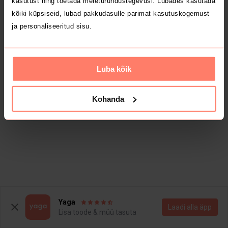
kasutust ning toetada meieturundustegevusi. Lubades kasutada
kõiki küpsiseid, lubad pakkudasulle parimat kasutuskogemust
ja personaliseeritud sisu.
Luba kõik
Kohanda
Yaga
Laadi alla äpp
Lisa toode & müü tasuta