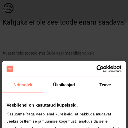
Naistele | Lühike kerge läikega kangast kleit. Ümm | YAGA
😥
Kahjuks ei ole see toode enam saadaval
Avasta teisi tooteid, mis Sulle veel meeldida võiksid
Yaga pealehele
Nõusolek
Üksikasjad
Teave
Veebilehel on kasutatud küpsiseid.
Kasutame Yaga veebilehel küpsiseid, et pakkuda mugavat
veebis ostlemise jamüümise kogemust, analüüsida selle