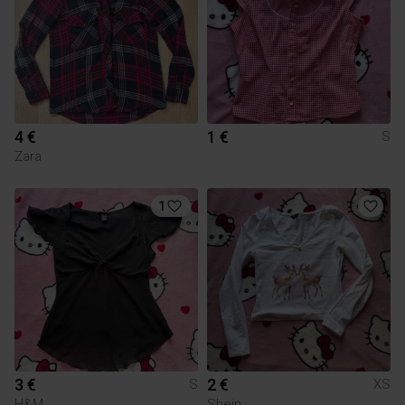
4 €
1 €
S
Zara
1
3 €
2 €
S
XS
H&M
Shein