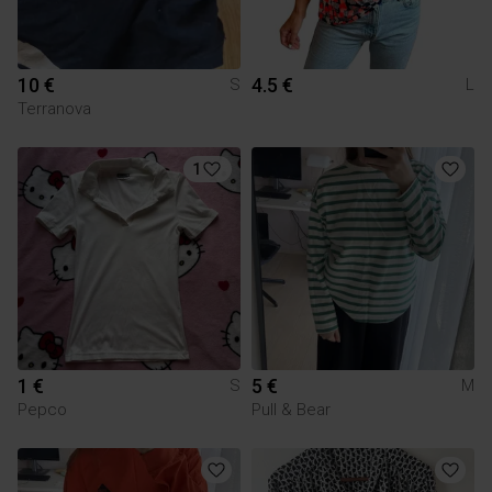
10 €
4.5 €
S
L
Terranova
1
1 €
5 €
S
M
Pepco
Pull & Bear