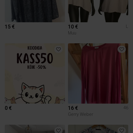
15 €
10 €
L
Muu
0 €
16 €
46
Gerry Weber