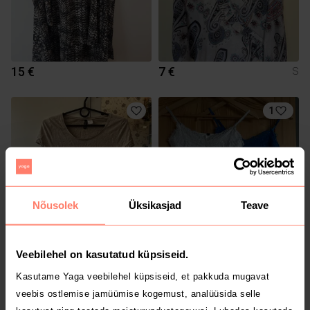
15 €
7 €
S
1
Nõusolek
Üksikasjad
Teave
1 €
16 €
M
M
Veebilehel on kasutatud küpsiseid.
Kasutame Yaga veebilehel küpsiseid, et pakkuda mugavat
veebis ostlemise jamüümise kogemust, analüüsida selle