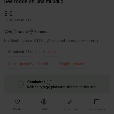
See toode on juba müüdud
5 €
+
Ostukaitse
0
2 aastat
Pärnumaa
Uus õhuline pluus. S-L(XL). All ja üleval ääres veniv kumm.:)
Seisukord: Uus
Naistele
Särgid, pusad & kudumid
Särgid ja pluusid
Ostukaitse
Kõikidel
platvormisisestel tellimustel
Jaga
Meeldib
Kopeeri link
Saada sõnum