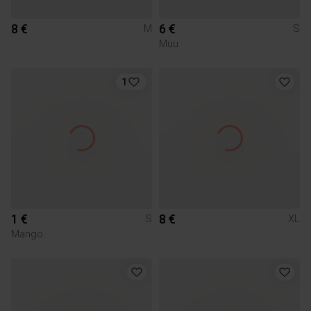
8 €
6 €
M
S
Muu
1
1 €
8 €
S
XL
Mango