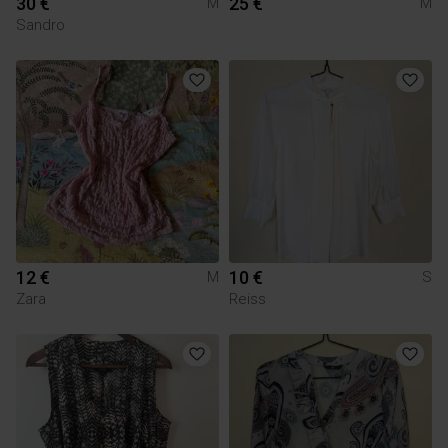
30 €
25 €
M
M
Sandro
12 €
10 €
M
S
Zara
Reiss