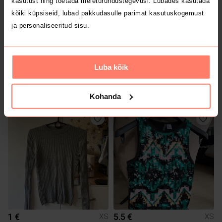
kasutust ning toetada meieturundustegevusi. Lubades kasutada
kõiki küpsiseid, lubad pakkudasulle parimat kasutuskogemust
ja personaliseeritud sisu.
Luba kõik
1 €
12 €
L
L
Massimo Dutti
Kohanda
1 €
5.5 €
XS
XS