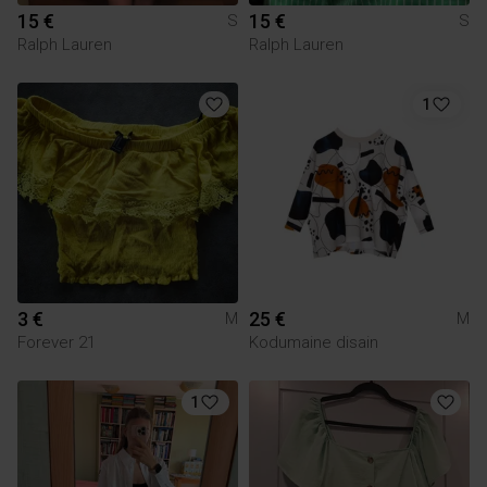
15 €
15 €
S
S
Ralph Lauren
Ralph Lauren
1
3 €
25 €
M
M
Forever 21
Kodumaine disain
1