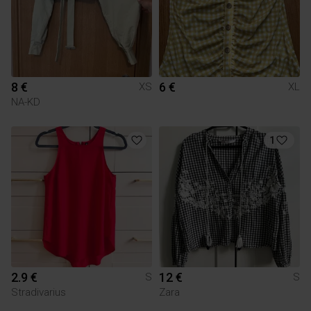
8 €
6 €
XS
XL
NA-KD
1
2.9 €
12 €
S
S
Stradivarius
Zara