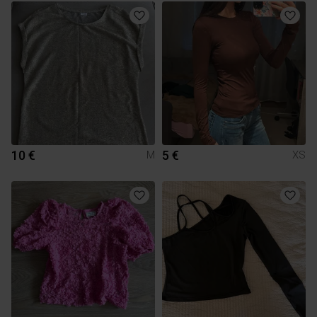
10 €
5 €
M
XS