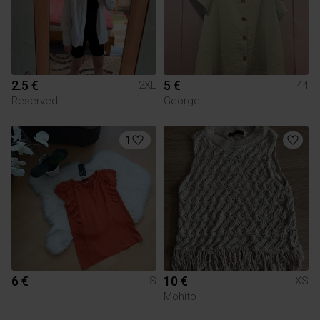
2.5 €
5 €
2XL
44
Reserved
George
1
6 €
10 €
S
XS
Mohito