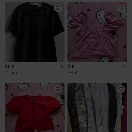
30 €
2 €
XL
XS
Marimekko
H&M