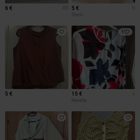
6 €
5 €
XS
S
Shein
1
5 €
15 €
L
Marella