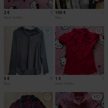
2 €
100 €
S
L
New Yorker
Muu
5 €
1 €
M
S
Muu
New Yorker
1