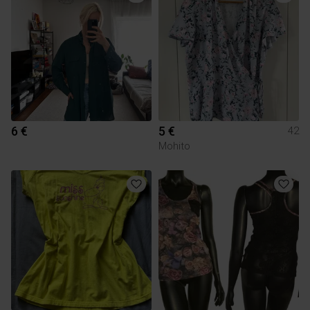
6 €
5 €
42
Mohito