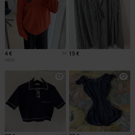
4 €
15 €
M
H&M