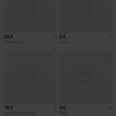
25 €
2 €
S
S
Tallinn Dolls
H&M
1
70 €
3 €
S
XS
Kodumaine disain
H&M