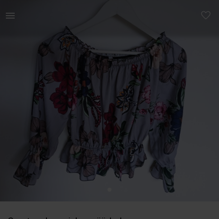
Naistele | Uus õhuline pluus. S-L(XL). All ja ülev | YAGA