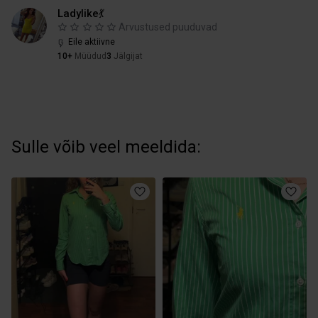
Ladylike💃
Arvustused puuduvad
Eile aktiivne
10+
Müüdud
3
Jälgijat
Sulle võib veel meeldida: