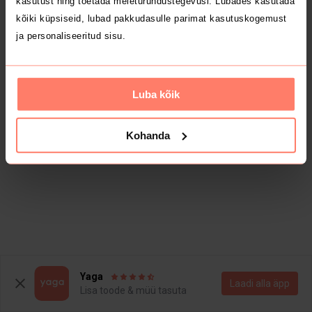
kasutust ning toetada meieturundustegevusi. Lubades kasutada
kõiki küpsiseid, lubad pakkudasulle parimat kasutuskogemust
ja personaliseeritud sisu.
Luba kõik
Kohanda
Yaga
Laadi alla äpp
Lisa toode & müü tasuta