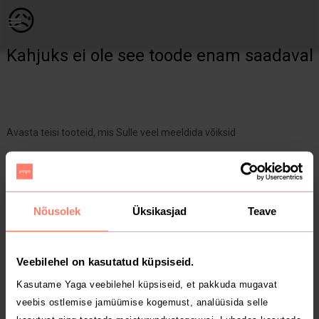
Naistele | Tom Tailori paar x kantud triibuline kl | YAGA
😥
Kahjuks ei ole see toode enam saadaval
Avasta teisi tooteid, mis Sulle veel meeldida võiksid
Yaga pealehele
Nõusolek
Üksikasjad
Teave
Veebilehel on kasutatud küpsiseid.
Kasutame Yaga veebilehel küpsiseid, et pakkuda mugavat
veebis ostlemise jamüümise kogemust, analüüsida selle