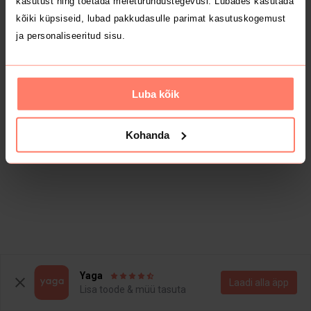
kasutust ning toetada meieturundustegevusi. Lubades kasutada
kõiki küpsiseid, lubad pakkudasulle parimat kasutuskogemust
ja personaliseeritud sisu.
Luba kõik
Kohanda
Yaga
Laadi alla äpp
Lisa toode & müü tasuta