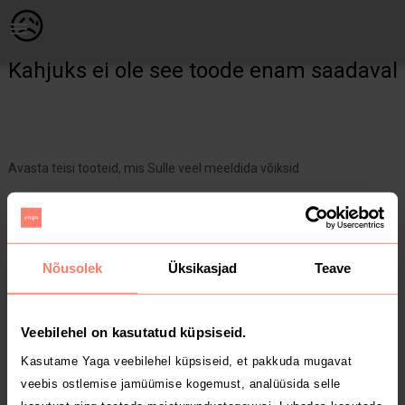
Raamatud & ajakirjad | TEA laste- ja noorteentsüklopeedia. I k | YAGA
😥
Kahjuks ei ole see toode enam saadaval
Avasta teisi tooteid, mis Sulle veel meeldida võiksid
Yaga pealehele
Nõusolek
Üksikasjad
Teave
Veebilehel on kasutatud küpsiseid.
Kasutame Yaga veebilehel küpsiseid, et pakkuda mugavat
veebis ostlemise jamüümise kogemust, analüüsida selle