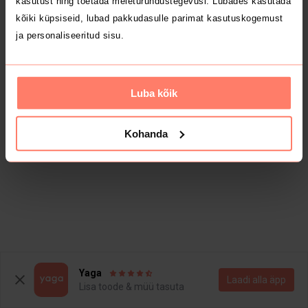
kasutust ning toetada meieturundustegevusi. Lubades kasutada
kõiki küpsiseid, lubad pakkudasulle parimat kasutuskogemust
ja personaliseeritud sisu.
Luba kõik
Kohanda
Yaga
Laadi alla äpp
Lisa toode & müü tasuta