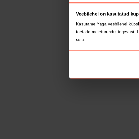
Veebilehel on kasutatud küp
Kasutame Yaga veebilehel küpsi
toetada meieturundustegevusi. L
sisu.