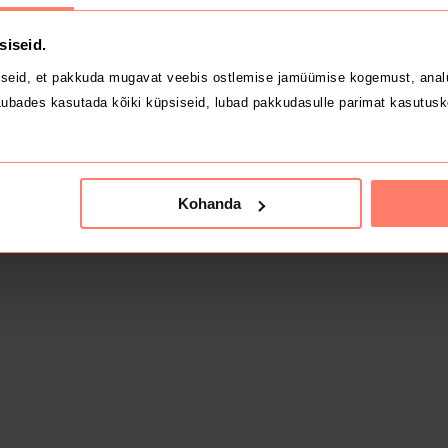
siseid.
seid, et pakkuda mugavat veebis ostlemise jamüümise kogemust, analü
ubades kasutada kõiki küpsiseid, lubad pakkudasulle parimat kasutusk
Kohanda