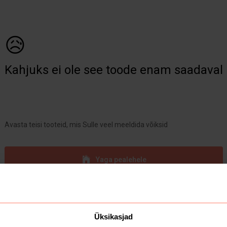
😥
Kahjuks ei ole see toode enam saadaval
Avasta teisi tooteid, mis Sulle veel meeldida võiksid
Yaga pealehele
Üksikasjad