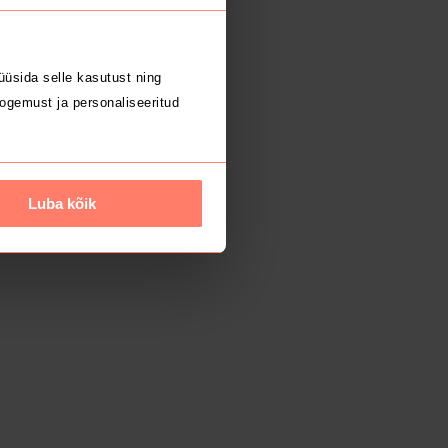
üsida selle kasutust ning
ogemust ja personaliseeritud
Luba kõik