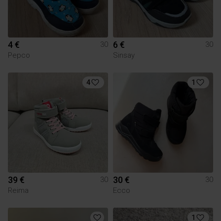
4 €
6 €
30
30
Pepco
Sinsay
4
1
39 €
30 €
30
30
Reima
Ecco
1