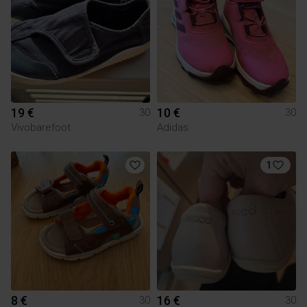
19 €
10 €
30
30
Vivobarefoot
Adidas
1
8 €
16 €
30
30