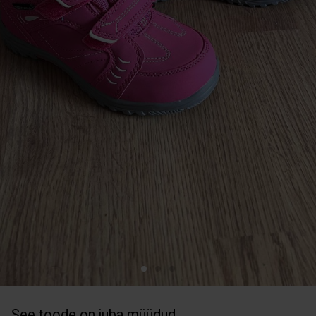
See toode on juba müüdud