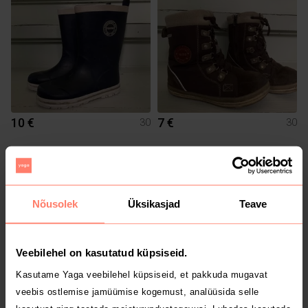
10 €
7 €
30
30
2
Nõusolek
Üksikasjad
Teave
Veebilehel on kasutatud küpsiseid.
Kasutame Yaga veebilehel küpsiseid, et pakkuda mugavat
veebis ostlemise jamüümise kogemust, analüüsida selle
9 €
10 €
30
30