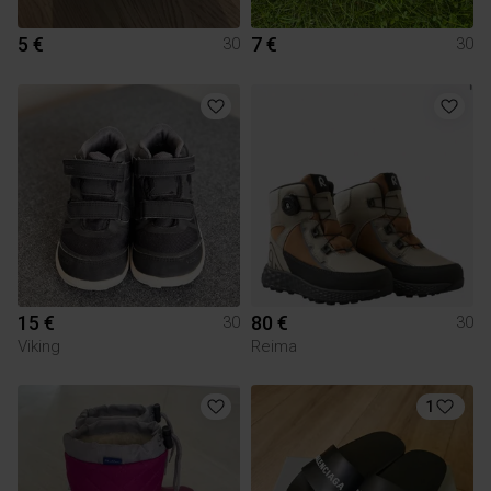
5 €
7 €
30
30
15 €
80 €
30
30
Viking
Reima
1