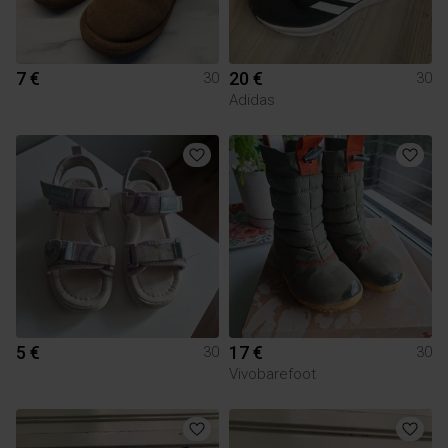
7 €
20 €
30
30
Adidas
5 €
17 €
30
30
Vivobarefoot