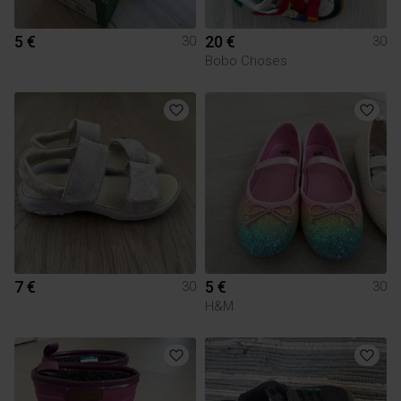
5 €
20 €
30
30
Bobo Choses
7 €
5 €
30
30
H&M