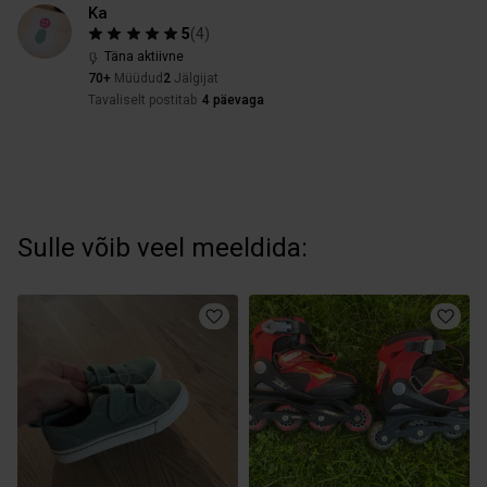
Ka
5
(
4
)
Täna aktiivne
70+
Müüdud
2
Jälgijat
Tavaliselt postitab
4 päevaga
Sulle võib veel meeldida: