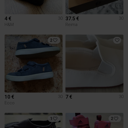
4 €
37.5 €
30
30
H&M
Reima
2
10 €
7 €
30
30
Ecco
1
2