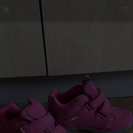
Lastele | Uued! Veekindlad, krõpsudega jalanõud, | YAGA