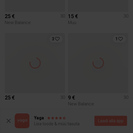
25 €
15 €
30
30
New Balance
Muu
3
1
25 €
9 €
30
30
New Balance
Yaga
Laadi alla äpp
Lisa toode & müü tasuta