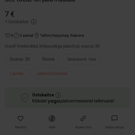
7 €
+
Ostukaitse
0
3 aastat
Tallinn/Harjumaa
,
Rakvere
Uued! Veekindlad, krõpsudega jalanõud, suurus 30
Suurus: 30
Roosa
Seisukord: Uus
Lastele
Jalanõud lastele
Ostukaitse
Kõikidel
platvormisisestel tellimustel
Jaga
Meeldib
Kopeeri link
Saada sõnum