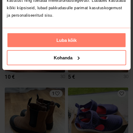
kasutust ning toetada meieturundustegevusi. Lubades kasutada
Ecco
kõiki küpsiseid, lubad pakkudasulle parimat kasutuskogemust
ja personaliseeritud sisu.
Luba kõik
Kohanda
10 €
5 €
30
30
1