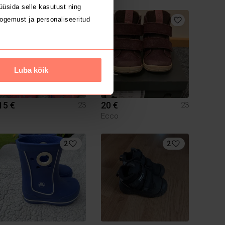
üsida selle kasutust ning
ogemust ja personaliseeritud
Luba kõik
15 €
20 €
23
23
Ecco
2
2