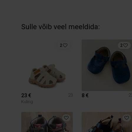
Sulle võib veel meeldida:
2
2
23 €
8 €
23
2
Kuling