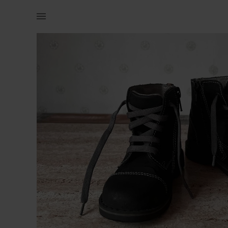
Lastele | Nahast k/s saapad (Vera Pelle), suurus | YAGA