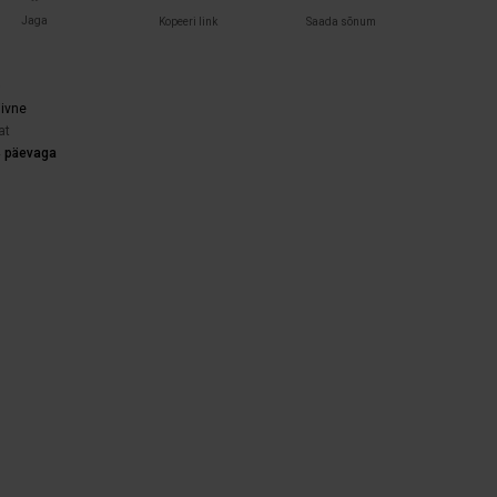
Jaga
Kopeeri link
Saada sõnum
)
iivne
at
4 päevaga