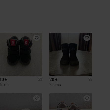
10 €
20 €
23
23
Reima
Kuoma