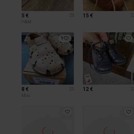
5 €
15 €
23
2
H&M
1
8 €
12 €
23
2
Muu