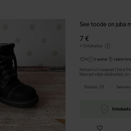
See toode on juba 
7 €
+
Ostukaitse
0
3 aastat
Lääne-Vir
Nahast k/s saapad (Vera Pel
Näevad välja ülilahedad, on
Suurus: 23
Seisuko
Ostukaits