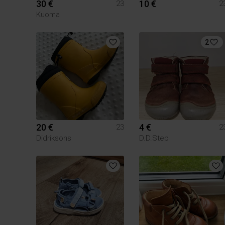
30 €
10 €
23
2
Kuoma
2
20 €
4 €
23
2
Didriksons
D.D.Step