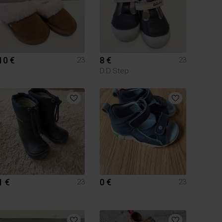
10 €
8 €
23
23
D.D.Step
1 €
0 €
23
23