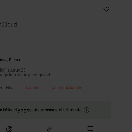
müüdud
umaa
,
Rakvere
le), suurus 23
 väga korralikud ja mugavad.
rd: Hea
Lastele
Jalanõud lastele
e
kõikidel
platvormisisestel tellimustel