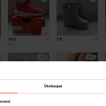
16 €
7 €
3
23
23
Nike
1
1
Üksikasjad
5 €
12 €
3
23
23
siseid.
Next
Reima