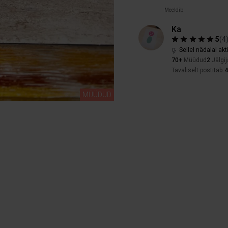
Meeldib
Ka
5
(
4
Sellel nädalal akt
70+
Müüdud
2
Jälgij
Tavaliselt postitab
MÜÜDUD