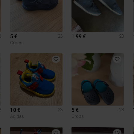
5 €
1.99 €
3
23
23
Crocs
10 €
5 €
3
23
23
Adidas
Crocs