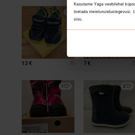
Kasutame Yaga veebilehel küpsi
toetada meieturundustegevusi. L
sisu.
13 €
7 €
23
2
1
2