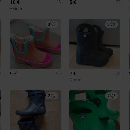
10 €
5 €
3
23
23
Reima
3
3
9 €
7 €
3
23
23
Crocs
2
2