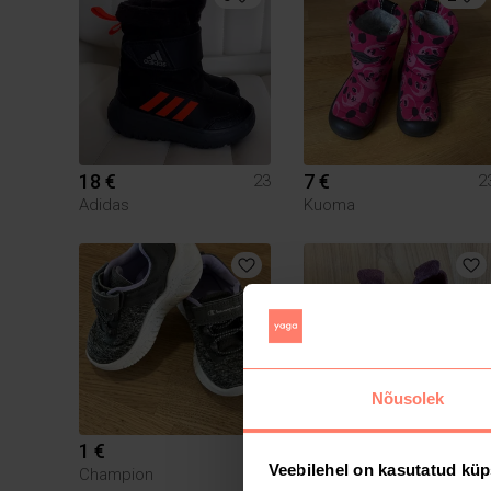
18 €
7 €
23
2
Adidas
Kuoma
Nõusolek
1 €
12 €
23
2
Veebilehel on kasutatud küp
Champion
Muu