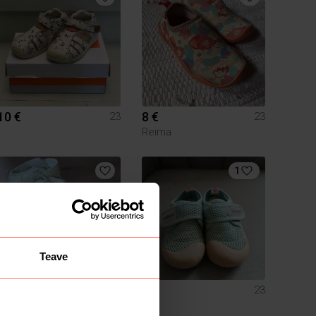
10 €
8 €
23
23
Reima
1
Teave
6 €
8 €
23
23
Primark