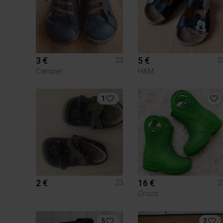
3 €
5 €
23
2
Camper
H&M
1
2 €
16 €
23
2
Crocs
5
2