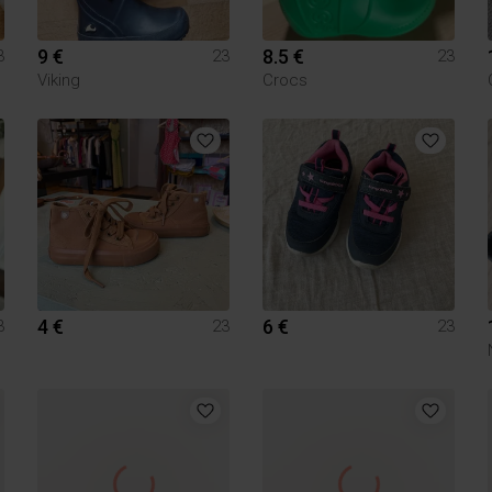
9 €
8.5 €
3
23
23
Viking
Crocs
4 €
6 €
3
23
23