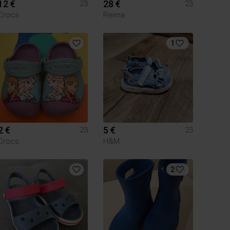
12 €
28 €
23
23
Crocs
Reima
1
2 €
5 €
23
23
Crocs
H&M
2