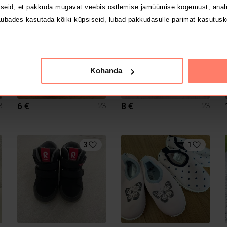
seid, et pakkuda mugavat veebis ostlemise jamüümise kogemust, analü
ubades kasutada kõiki küpsiseid, lubad pakkudasulle parimat kasutusk
Kohanda
6 €
8 €
3
23
23
3
1