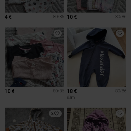
4 €
10 €
80/86
80/86
10 €
18 €
80/86
80/86
iElm
2