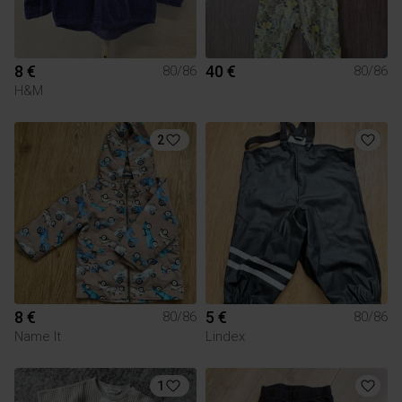
8 €
40 €
80/86
80/86
H&M
2
8 €
5 €
80/86
80/86
Name It
Lindex
1