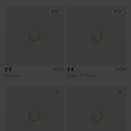
1
1
2 €
9 €
80/86
80/86
Moomin
Polarn O. Pyret