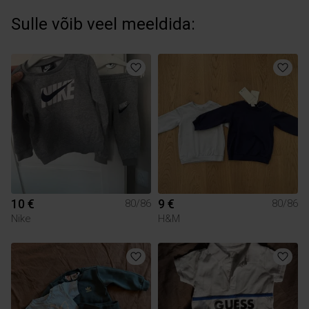
Sulle võib veel meeldida:
10 €
9 €
80/86
80/86
Nike
H&M