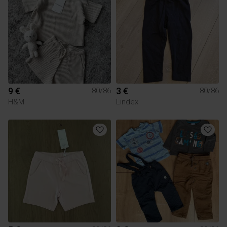
9 €
3 €
80/86
80/86
H&M
Lindex