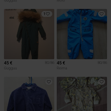
Gugguu
Molo
1
45 €
45 €
80/86
80/86
Gugguu
Reima