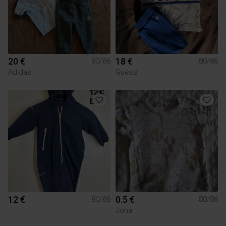
20 €
18 €
80/86
80/86
Adidas
Guess
12 €
0.5 €
80/86
80/86
Joha