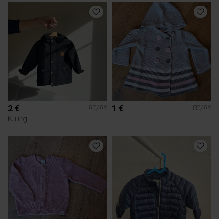
2 €
1 €
80/86
80/86
Kuling