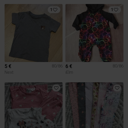
1
1
5 €
6 €
80/86
80/86
Next
iElm