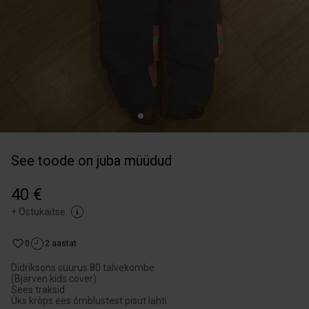
See toode on juba müüdud
40 €
+
Ostukaitse
0
2 aastat
Didriksons suurus 80 talvekombe
(Bjärven kids cover)
Sees traksid
Üks kròps ees ómblustest pisut lahti