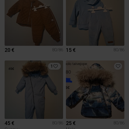
20 €
15 €
80/86
80/86
1
45 €
25 €
80/86
80/86