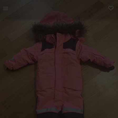
Lastele | Didriksons suurus 80 talvekombe (Bjärve | YAGA