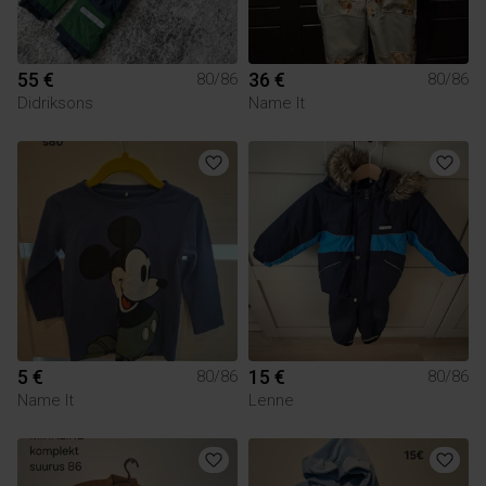
55 €
36 €
80/86
80/86
Didriksons
Name It
5 €
15 €
80/86
80/86
Name It
Lenne