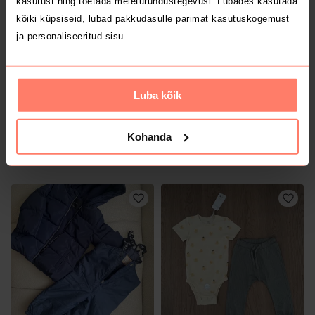
kasutust ning toetada meieturundustegevusi. Lubades kasutada
2
2
kõiki küpsiseid, lubad pakkudasulle parimat kasutuskogemust
ja personaliseeritud sisu.
Luba kõik
Kohanda
5 €
5 €
80/86
80/86
Reima
Celavi