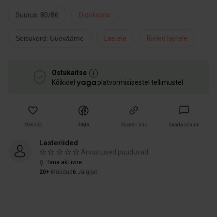
Suurus: 80/86
Didriksons
Seisukord: Uueväärne
Lastele
Riided lastele
Ostukaitse
Kõikidel
platvormisisestel tellimustel
Jaga
Meeldib
Kopeeri link
Saada sõnum
Lasteriided
Arvustused puuduvad
Täna aktiivne
20+
Müüdud
6
Jälgijat