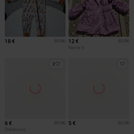
18 €
12 €
80/86
80/86
Name It
2
6 €
5 €
80/86
80/86
Didriksons