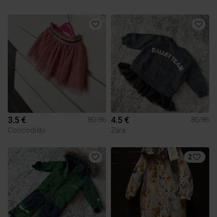
3.5 €
4.5 €
80/86
80/86
Coccodrillo
Zara
2