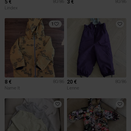
5 €
3 €
80/86
80/86
Lindex
1
8 €
20 €
80/86
80/86
Name It
Lenne