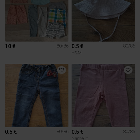
10 €
0.5 €
80/86
80/86
H&M
0.5 €
0.5 €
80/86
80/86
Name It