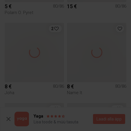
5 €
15 €
80/86
80/86
Polarn O. Pyret
2
8 €
8 €
80/86
80/86
Joha
Name It
1
1
Yaga
Laadi alla äpp
Lisa toode & müü tasuta