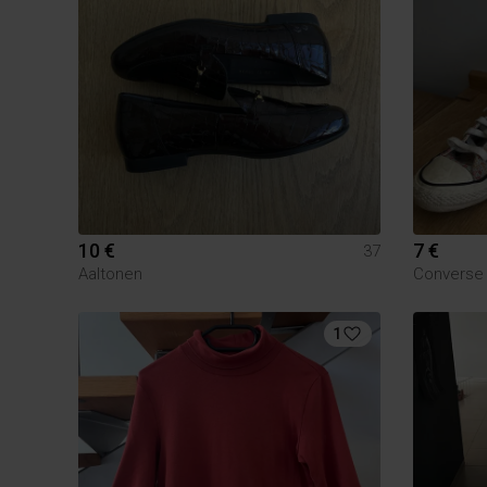
10 €
7 €
37
Aaltonen
Converse
1