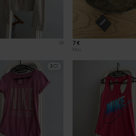
7 €
38
Muu
2