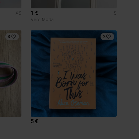
1 €
XS
S
Vero Moda
3
2
5 €