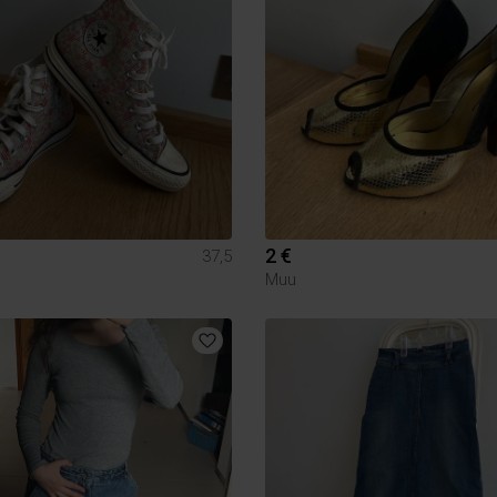
2 €
37,5
Muu