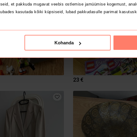
seid, et pakkuda mugavat veebis ostlemise jamüümise kogemust, analü
ubades kasutada kõiki küpsiseid, lubad pakkudasulle parimat kasutusk
Kohanda
23 €