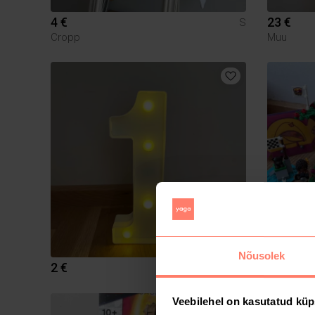
4 €
23 €
S
Cropp
Muu
Nõusolek
2 €
20 €
Veebilehel on kasutatud küp
9