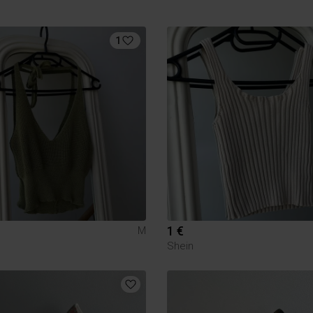
1
1 €
M
Shein