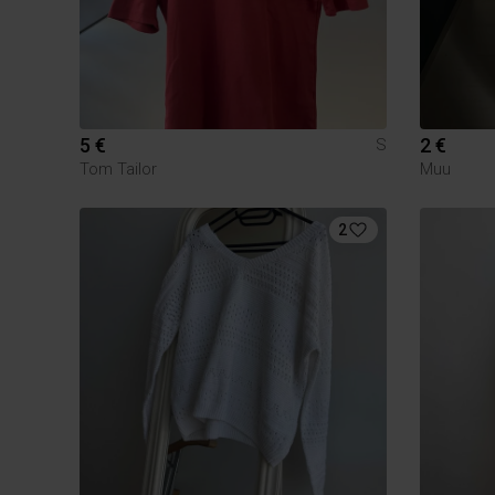
5 €
2 €
S
Tom Tailor
Muu
2