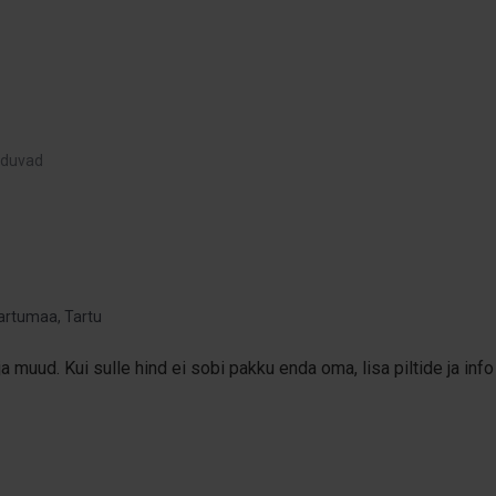
uduvad
artumaa, Tartu
a muud. Kui sulle hind ei sobi pakku enda oma, lisa piltide ja info 