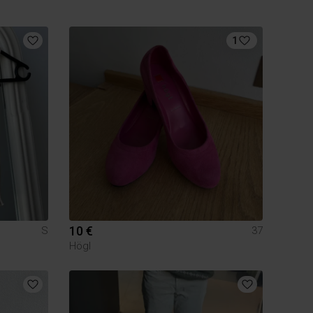
1
10 €
S
37
Högl