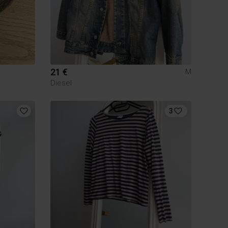
21 €
M
Diesel
3