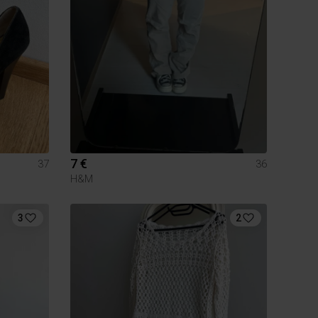
7 €
37
36
H&M
3
2