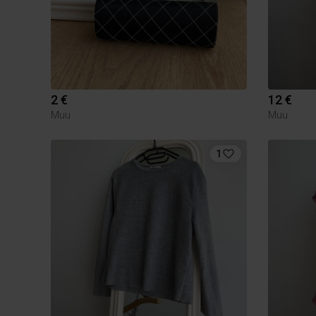
2 €
12 €
Muu
Muu
1