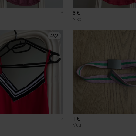
3 €
S
Nike
4
1 €
S
Muu