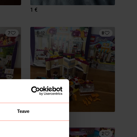
1 €
7
8
Teave
19 €
12
2