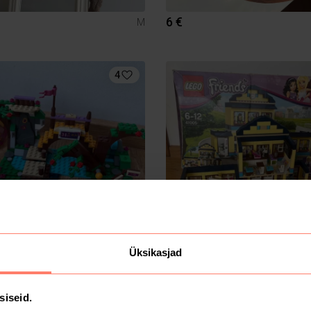
6 €
M
4
Üksikasjad
44 €
siseid.
4