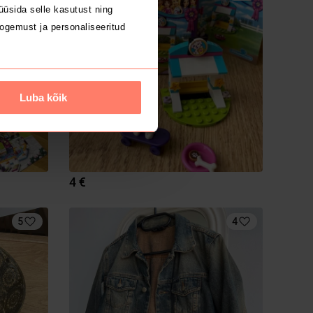
üsida selle kasutust ning
ogemust ja personaliseeritud
Luba kõik
4 €
5
4