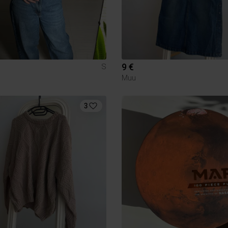
9 €
S
Muu
3