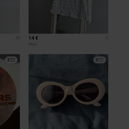
14 €
36
S
Muu
2
3