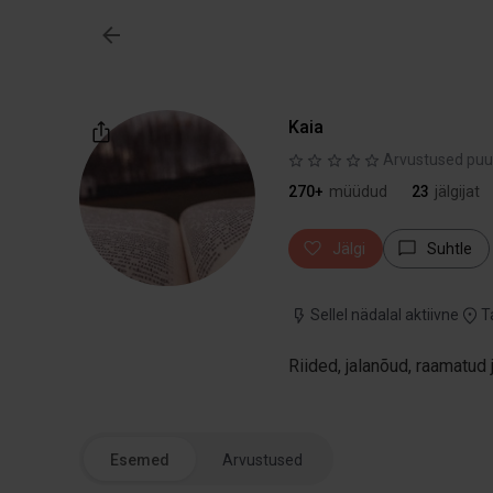
Kaia
Arvustused pu
270+
müüdud
23
jälgijat
Jälgi
Suhtle
Sellel nädalal aktiivne
T
Riided, jalanõud, raamatud j
Esemed
Arvustused