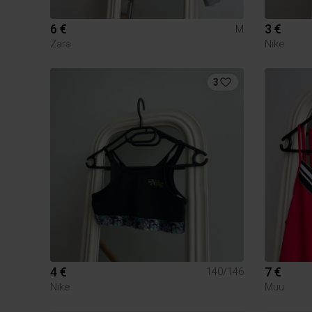
6 €
3 €
M
Zara
Nike
3
4 €
7 €
140/146
Nike
Muu