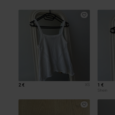
2 €
1 €
XS
Shein