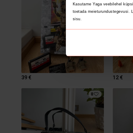
Kasutame Yaga veebilehel küpsi
toetada meieturundustegevusi. L
sisu.
39 €
12 €
8