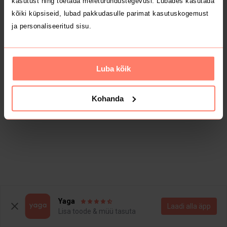
kasutust ning toetada meieturundustegevusi. Lubades kasutada
kõiki küpsiseid, lubad pakkudasulle parimat kasutuskogemust
ja personaliseeritud sisu.
Luba kõik
Kohanda
Yaga
Laadi alla äpp
Lisa toode & müü tasuta