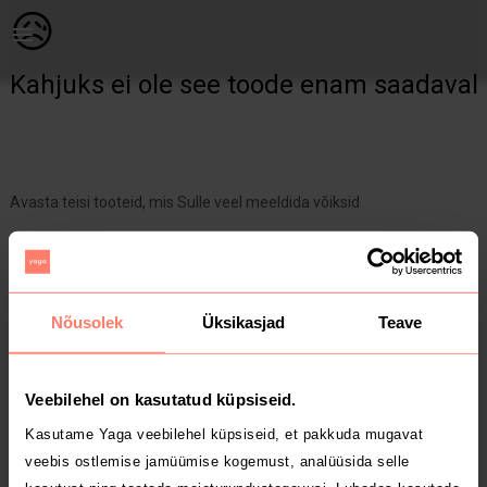
Naistele | Vihmaparka 40-42, Alpenblitz, kapuuts, | YAGA
😥
Kahjuks ei ole see toode enam saadaval
Avasta teisi tooteid, mis Sulle veel meeldida võiksid
Yaga pealehele
Nõusolek
Üksikasjad
Teave
Veebilehel on kasutatud küpsiseid.
Kasutame Yaga veebilehel küpsiseid, et pakkuda mugavat
veebis ostlemise jamüümise kogemust, analüüsida selle