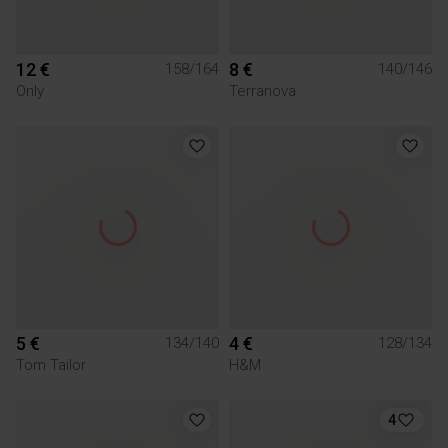
12 €
8 €
158/164
140/146
Only
Terranova
5 €
4 €
134/140
128/134
Tom Tailor
H&M
4