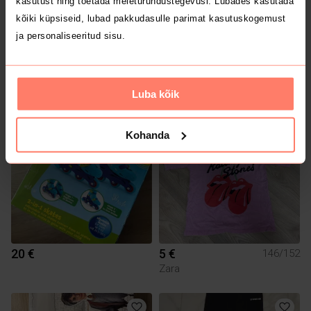
kasutust ning toetada meieturundustegevusi. Lubades kasutada
kõiki küpsiseid, lubad pakkudasulle parimat kasutuskogemust
ja personaliseeritud sisu.
3 €
75 €
128/134
Zara
Luba kõik
Kohanda
20 €
5 €
146/152
Zara