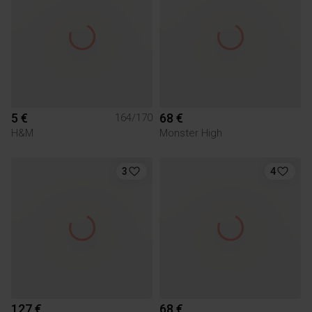
5 €
68 €
164/170
H&M
Monster High
3
4
127 €
68 €