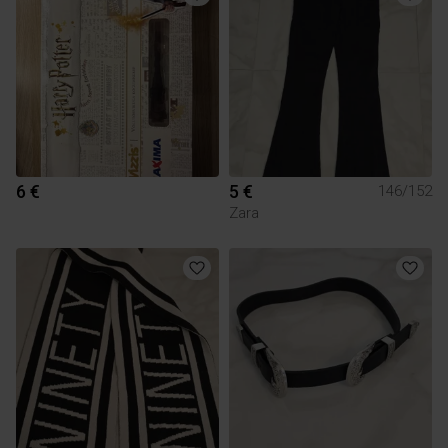
6 €
5 €
146/152
Zara