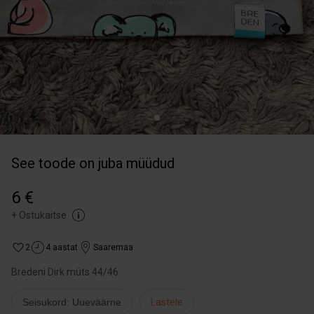
See toode on juba müüdud
6 €
+
Ostukaitse
2
4 aastat
Saaremaa
Bredeni Dirk müts 44/46
Seisukord: Uueväärne
Lastele