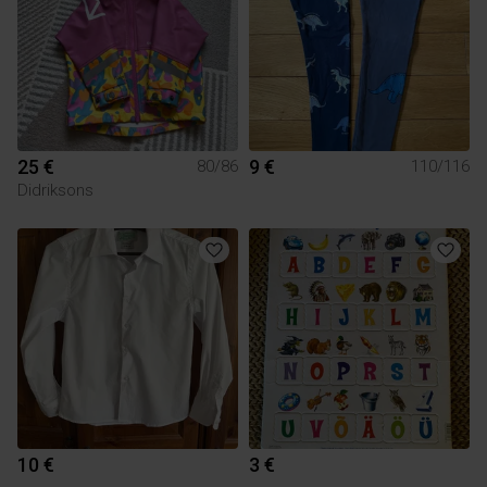
25 €
9 €
80/86
110/116
Didriksons
10 €
3 €