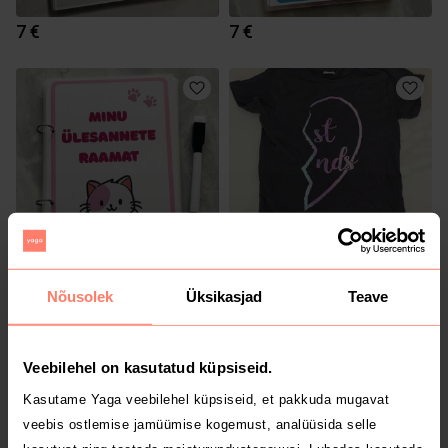
7 €
7 €
7 €
3 €
152/158
Nõusolek
Üksikasjad
Teave
Veebilehel on kasutatud küpsiseid.
Kasutame Yaga veebilehel küpsiseid, et pakkuda mugavat
veebis ostlemise jamüümise kogemust, analüüsida selle