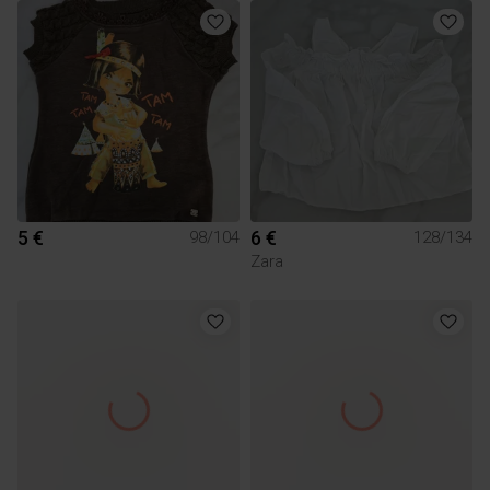
5 €
6 €
98/104
128/134
Zara