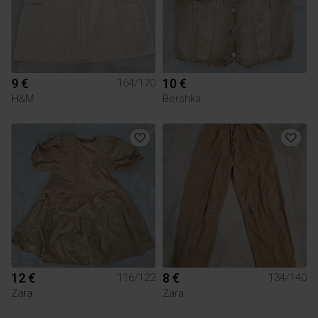
9 €
10 €
164/170
H&M
Bershka
12 €
8 €
116/122
134/140
Zara
Zara