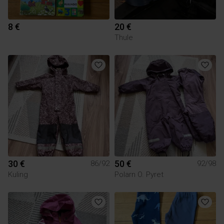
8 €
20 €
Thule
30 €
50 €
86/92
92/98
Kuling
Polarn O. Pyret