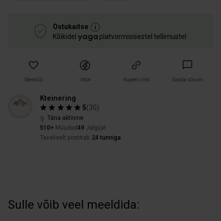
Ostukaitse
Kõikidel
platvormisisestel tellimustel
Jaga
Meeldib
Kopeeri link
Saada sõnum
Kteinering
5
(
30
)
Täna aktiivne
510+
Müüdud
49
Jälgijat
Tavaliselt postitab
24 tunniga
Sulle võib veel meeldida: