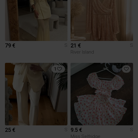
79 €
21 €
S
S
River Island
1
25 €
9.5 €
S
S
Miss Selfridge