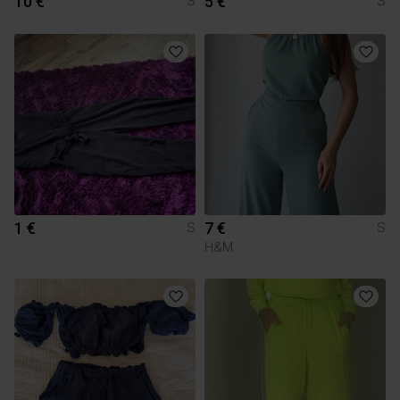
10 €
5 €
S
S
1 €
7 €
S
S
H&M