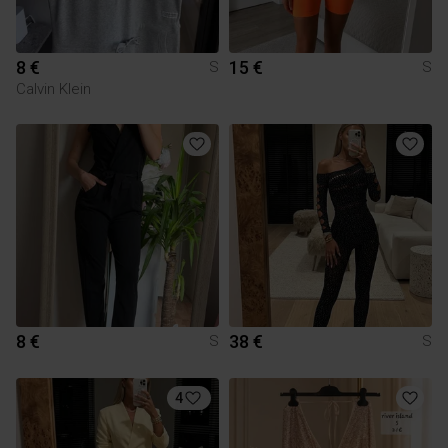
8 €
15 €
S
S
Calvin Klein
8 €
38 €
S
S
4