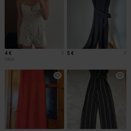
4 €
5 €
S
S
H&M