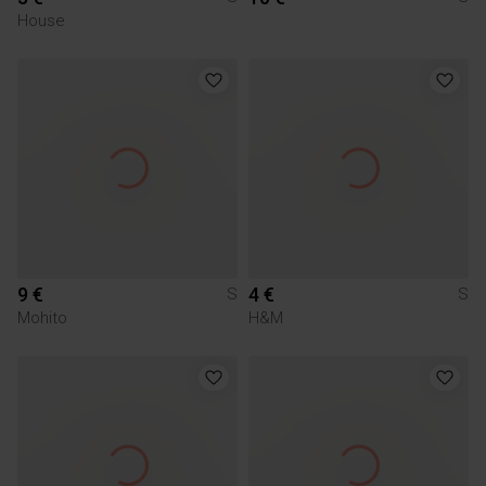
House
9 €
4 €
S
S
Mohito
H&M