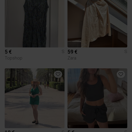
5 €
59 €
S
S
Topshop
Zara