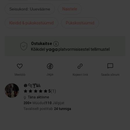
Seisukord: Uueväärne
Naistele
Kleidid & pükskostüümid
Pükskostüümid
Ostukaitse
Kõikidel
platvormisisestel tellimustel
Jaga
Meeldib
Kopeeri link
Saada sõnum
🪩🐆🍸🎱
5
(
1
)
Täna aktiivne
200+
Müüdud
110
Jälgijat
Tavaliselt postitab
24 tunniga