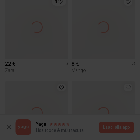
3
22 €
8 €
S
S
Zara
Mango
Yaga
Laadi alla äpp
Lisa toode & müü tasuta