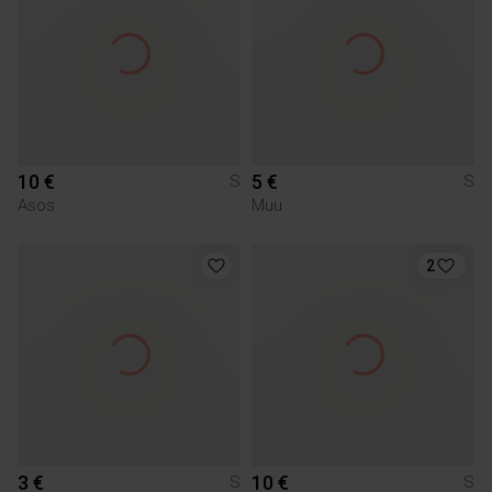
10 €
5 €
S
S
Asos
Muu
2
3 €
10 €
S
S