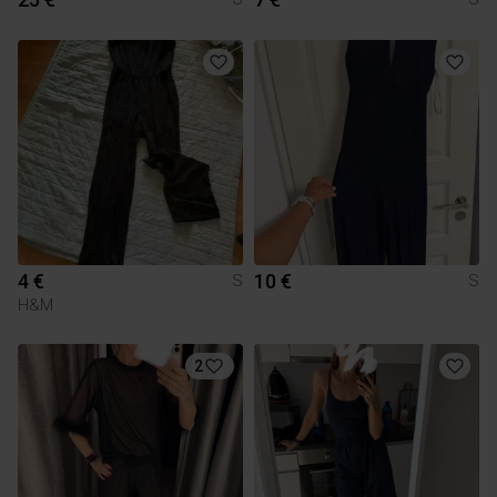
4 €
10 €
S
S
H&M
2