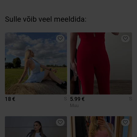
Sulle võib veel meeldida:
18 €
5.99 €
S
S
Muu