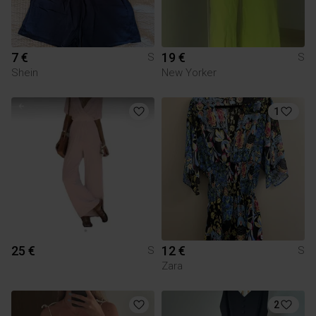
7 €
19 €
S
S
Shein
New Yorker
1
25 €
12 €
S
S
Zara
2