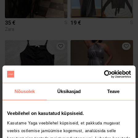
35 €
19 €
S
S
Zara
Nõusolek
Üksikasjad
Teave
4 €
9 €
S
S
Veebilehel on kasutatud küpsiseid.
H&M
Gina Tricot
Kasutame Yaga veebilehel küpsiseid, et pakkuda mugavat
veebis ostlemise jamüümise kogemust, analüüsida selle