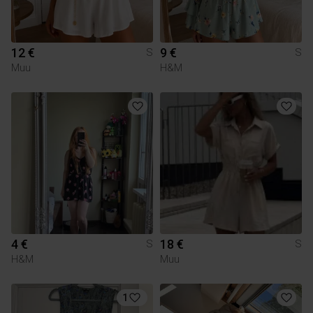
12 €
9 €
S
S
Muu
H&M
4 €
18 €
S
S
H&M
Muu
1