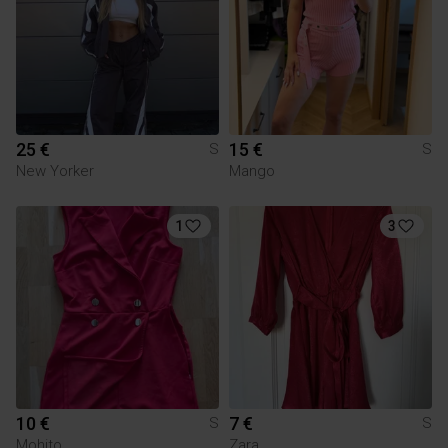
25 €
15 €
S
S
New Yorker
Mango
1
3
10 €
7 €
S
S
Mohito
Zara