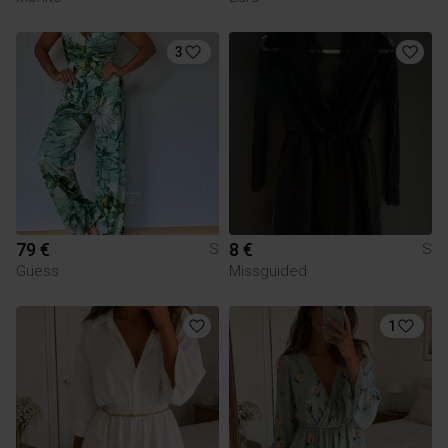
3
79 €
8 €
S
S
Guess
Missguided
1