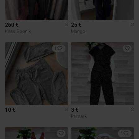
260 €
25 €
S
S
Kriss Soonik
Mango
1
10 €
3 €
S
S
Primark
1