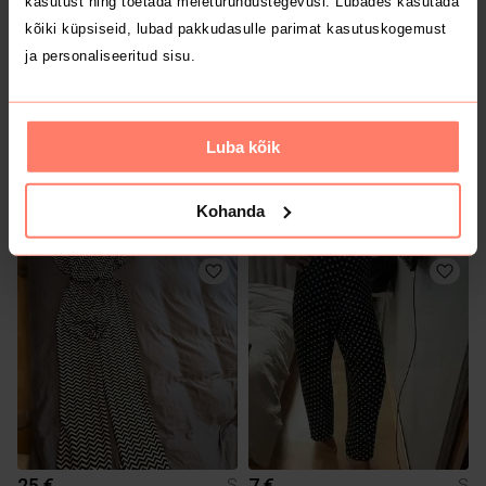
kasutust ning toetada meieturundustegevusi. Lubades kasutada
kõiki küpsiseid, lubad pakkudasulle parimat kasutuskogemust
ja personaliseeritud sisu.
Luba kõik
7 €
6.5 €
S
S
Kohanda
Only
25 €
7 €
S
S