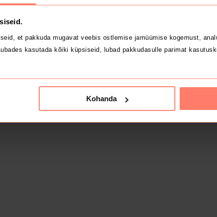
siseid.
seid, et pakkuda mugavat veebis ostlemise jamüümise kogemust, analü
ubades kasutada kõiki küpsiseid, lubad pakkudasulle parimat kasutusk
Kohanda