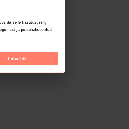
üsida selle kasutust ning
ogemust ja personaliseeritud
Luba kõik