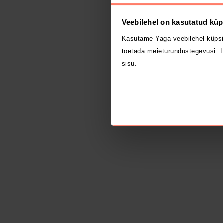
Veebilehel on kasutatud küp
Kasutame Yaga veebilehel küpsi
toetada meieturundustegevusi. L
sisu.