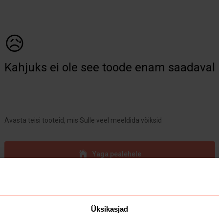
😥
Kahjuks ei ole see toode enam saadaval
Avasta teisi tooteid, mis Sulle veel meeldida võiksid
Yaga pealehele
Üksikasjad