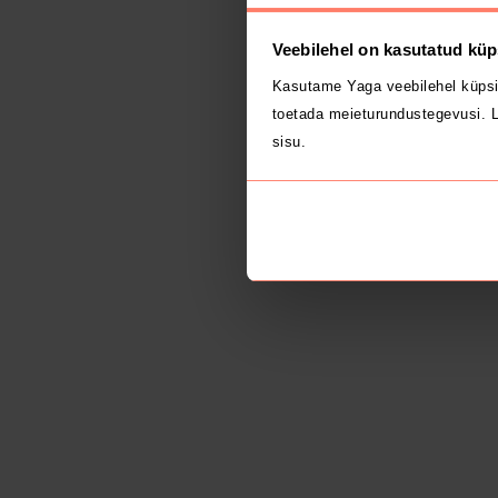
Veebilehel on kasutatud küp
Kasutame Yaga veebilehel küpsi
toetada meieturundustegevusi. L
sisu.