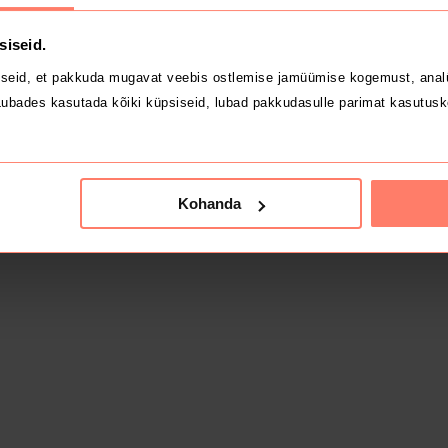
siseid.
seid, et pakkuda mugavat veebis ostlemise jamüümise kogemust, analü
ubades kasutada kõiki küpsiseid, lubad pakkudasulle parimat kasutusk
Kohanda