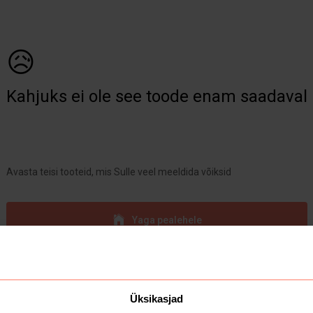
😥
Kahjuks ei ole see toode enam saadaval
Avasta teisi tooteid, mis Sulle veel meeldida võiksid
Yaga pealehele
Üksikasjad