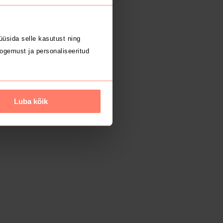
üsida selle kasutust ning
ogemust ja personaliseeritud
Luba kõik