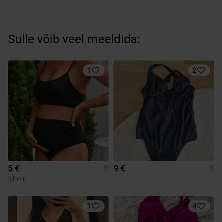
Sulle võib veel meeldida:
1
2
5 €
9 €
S
S
Shein
1
4