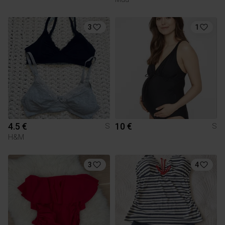
3
1
4.5 €
10 €
S
S
H&M
3
4