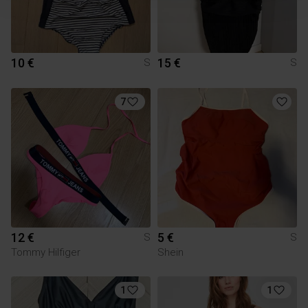
10 €
15 €
S
S
7
12 €
5 €
S
S
Tommy Hilfiger
Shein
1
1