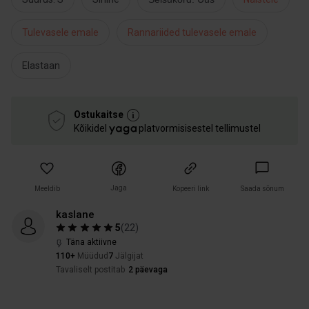
Tulevasele emale
Rannariided tulevasele emale
Elastaan
Ostukaitse
Kõikidel
platvormisisestel tellimustel
Jaga
Meeldib
Kopeeri link
Saada sõnum
kaslane
5
(
22
)
Täna aktiivne
110+
Müüdud
7
Jälgijat
Tavaliselt postitab
2 päevaga