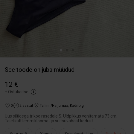
See toode on juba müüdud
12 €
+
Ostukaitse
0
2 aastat
Tallinn/Harjumaa
,
Kadriorg
Uus siltidega trikoo rasedale S. Üldpikkus venitamata 73 cm.
Täielikult lemmiklooma- ja suitsuvabast kodust.
Suurus: S
Sinine
Seisukord: Uus
Naistele