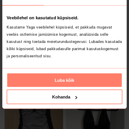
Shein
Veebilehel on kasutatud küpsiseid.
Kasutame Yaga veebilehel küpsiseid, et pakkuda mugavat
veebis ostlemise jamüümise kogemust, analüüsida selle
kasutust ning toetada meieturundustegevusi. Lubades kasutada
kõiki küpsiseid, lubad pakkudasulle parimat kasutuskogemust
ja personaliseeritud sisu.
5 €
7 €
S
S
Luba kõik
Muu
Muu
Kohanda
2