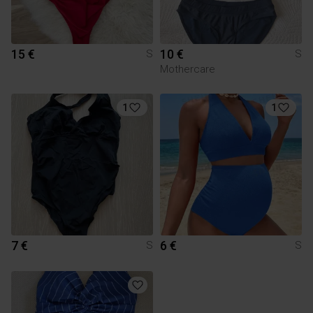
15 €
10 €
S
S
Mothercare
1
1
7 €
6 €
S
S