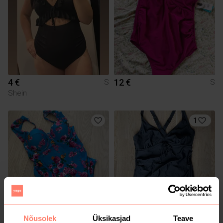
4 €
12 €
S
S
Shein
1
5 €
10 €
Nõusolek
Üksikasjad
Teave
S
S