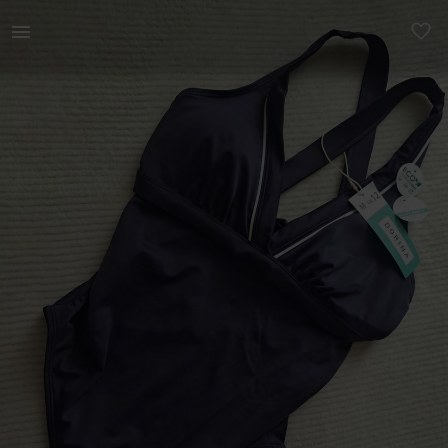
Naistele | Uus siltidega trikoo rasedale S. Üldpik | YAGA