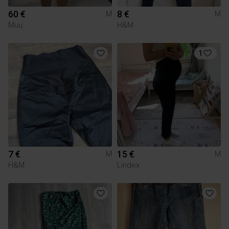
60 €
8 €
M
M
Muu
H&M
1
7 €
15 €
M
M
H&M
Lindex