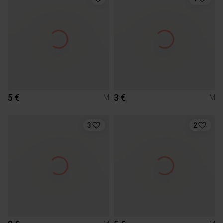
5 €
3 €
M
M
3
2