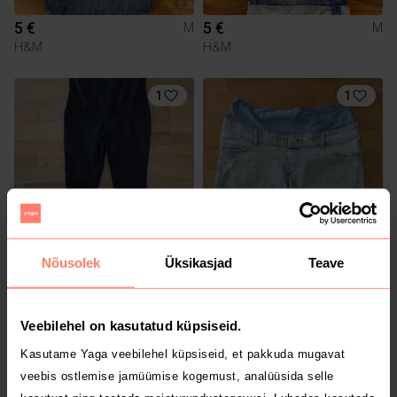
5 €
5 €
M
M
H&M
H&M
1
1
Nõusolek
Üksikasjad
Teave
10 €
10 €
M
M
H&M
H&M
Veebilehel on kasutatud küpsiseid.
Kasutame Yaga veebilehel küpsiseid, et pakkuda mugavat
veebis ostlemise jamüümise kogemust, analüüsida selle