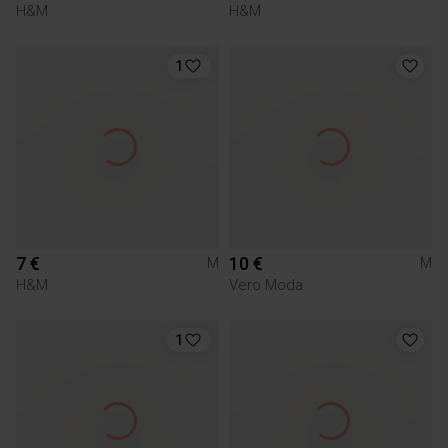
H&M
H&M
1
7 €
10 €
M
M
H&M
Vero Moda
1