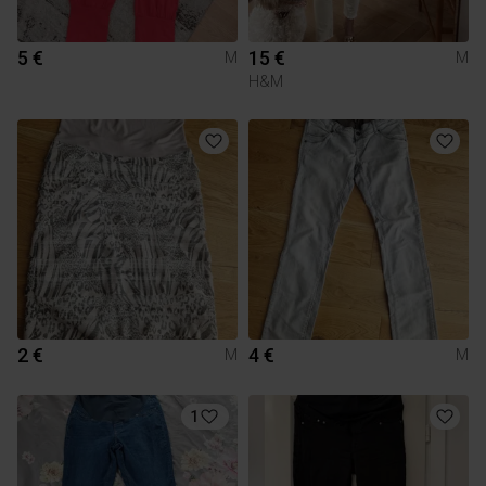
5 €
15 €
M
M
H&M
2 €
4 €
M
M
1