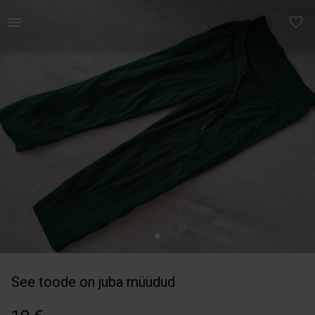
Naistele | Raseda püksid, ülimugavad, suurus M. Vä | YAGA
See toode on juba müüdud