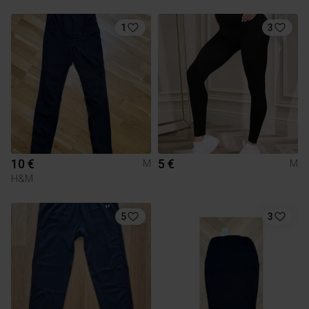
1
3
10 €
5 €
M
M
H&M
5
3