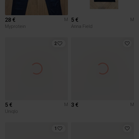
28 €
5 €
M
M
Myprotein
Anna Field
2
5 €
3 €
M
M
Uniqlo
1