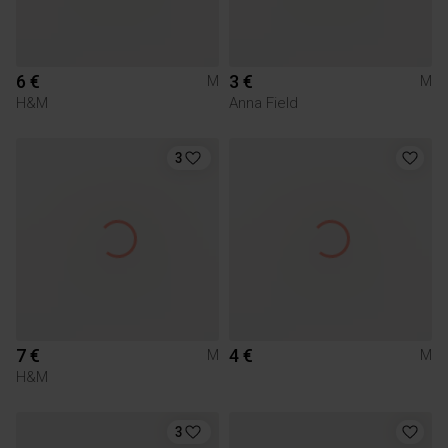
6 €
3 €
M
M
H&M
Anna Field
3
7 €
4 €
M
M
H&M
3