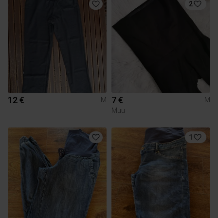
2
12 €
7 €
M
M
Muu
1