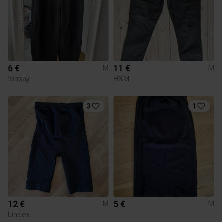
6 €
11 €
M
M
Sinsay
H&M
3
1
12 €
5 €
M
M
Lindex