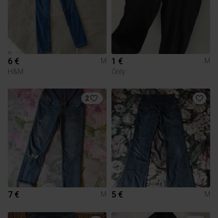
6 €
1 €
M
M
H&M
Only
2
7 €
5 €
M
M