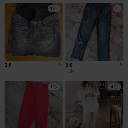
1
3 €
6 €
M
M
H&M
1
4