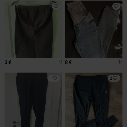
3 €
8 €
M
M
1
2