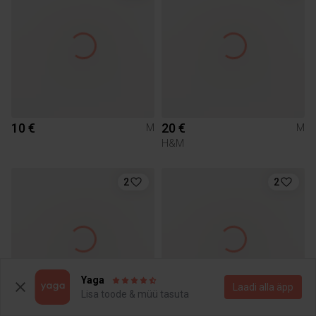
10 €
20 €
M
M
H&M
2
2
Yaga
Laadi alla äpp
Lisa toode & müü tasuta