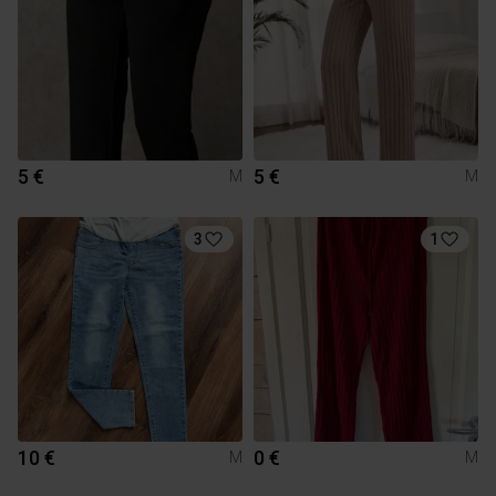
5 €
5 €
M
M
3
1
10 €
0 €
M
M