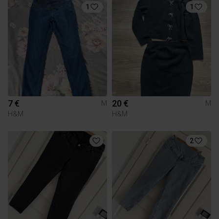
1
1
7 €
20 €
M
M
H&M
H&M
2