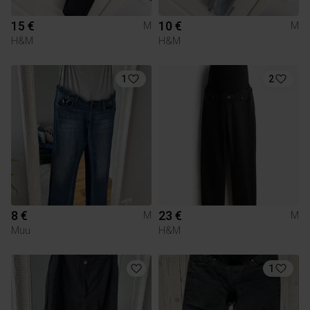
15 €
10 €
M
M
H&M
H&M
1
2
8 €
23 €
M
M
Muu
H&M
1