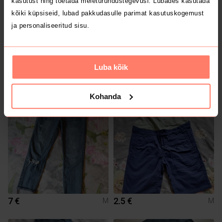
kasutust ning toetada meieturundustegevusi. Lubades kasutada
kõiki küpsiseid, lubad pakkudasulle parimat kasutuskogemust
ja personaliseeritud sisu.
5 €
4 €
M
M
Luba kõik
H&M
Kohanda
3
7 €
2.5 €
M
M