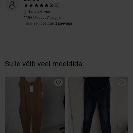
5
(
22
)
Täna aktiivne
110+
Müüdud
7
Jälgijat
Tavaliselt postitab
2 päevaga
Sulle võib veel meeldida: