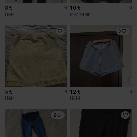
8 €
10 €
M
M
H&M
Myprotein
3
5 €
12 €
M
M
H&M
H&M
2