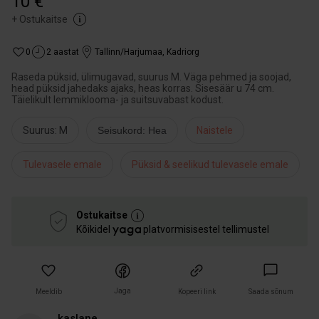
10 €
+
Ostukaitse
0
2 aastat
Tallinn/Harjumaa
,
Kadriorg
Raseda püksid, ülimugavad, suurus M. Väga pehmed ja soojad,
head püksid jahedaks ajaks, heas korras. Sisesäär u 74 cm.
Täielikult lemmiklooma- ja suitsuvabast kodust.
Suurus: M
Seisukord: Hea
Naistele
Tulevasele emale
Püksid & seelikud tulevasele emale
Ostukaitse
Kõikidel
platvormisisestel tellimustel
Jaga
Meeldib
Kopeeri link
Saada sõnum
kaslane