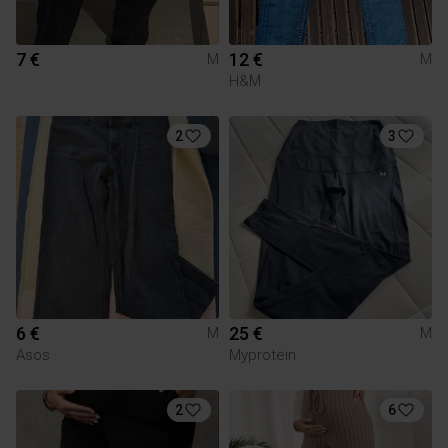
7 €
12 €
M
M
H&M
2
3
6 €
25 €
M
M
Asos
Myprotein
2
6