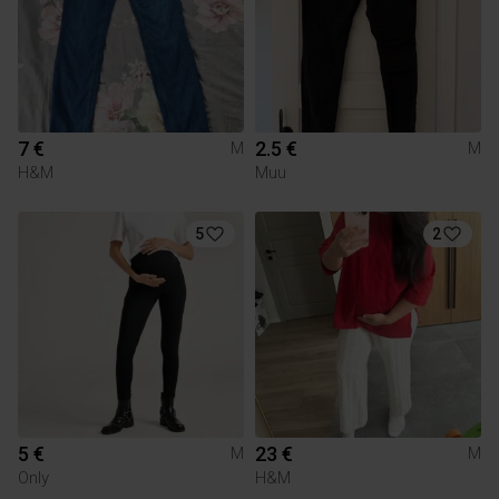
7 €
2.5 €
M
M
H&M
Muu
5
2
5 €
23 €
M
M
Only
H&M