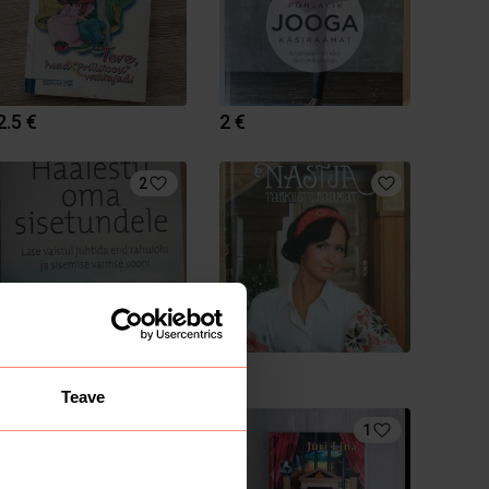
2.5 €
2 €
2
11 €
7 €
Teave
1