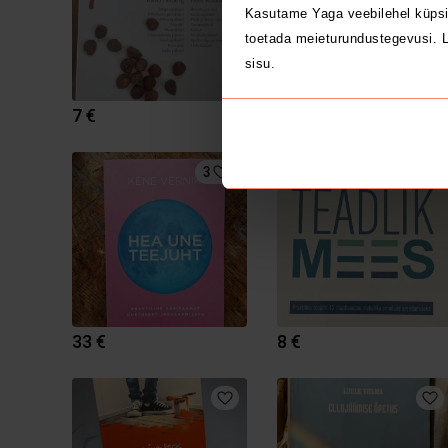
Kasutame Yaga veebilehel küpsi
toetada meieturundustegevusi. L
sisu.
7 €
9 €
3
33 €
8 €