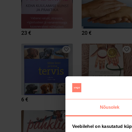
23 €
20 €
6 €
6 €
Nõusolek
1
Veebilehel on kasutatud küp