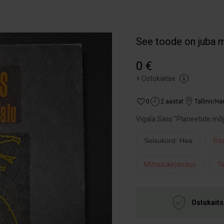
See toode on juba 
0 €
+
Ostukaitse
0
2 aastat
Tallinn/H
Vigala Sass "Planeetide mõj
Seisukord: Hea
Raa
Mitteilukirjandus
Te
Ostukaits