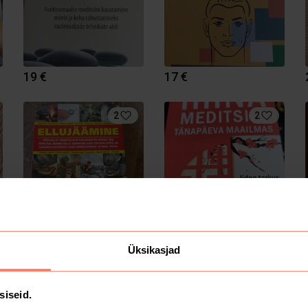
19 €
17 €
2
2
5 €
27 €
Üksikasjad
siseid.