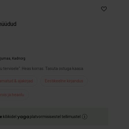
müüdud
arjumaa
,
Kadriorg
u tervisele". Heas korras. Tasuta ostuga kaasa.
matud & ajakirjad
Eestikeelne kirjandus
rvis ja heaolu
e
kõikidel
platvormisisestel tellimustel