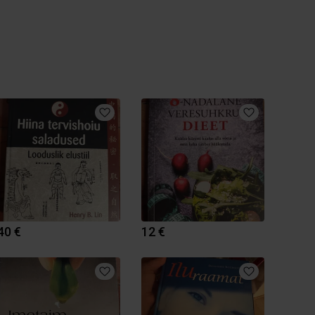
40 €
12 €