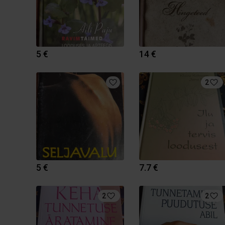
5 €
14 €
2
5 €
7.7 €
2
2