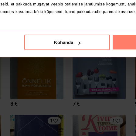
seid, et pakkuda mugavat veebis ostlemise jamüümise kogemust, analü
ubades kasutada kõiki küpsiseid, lubad pakkudasulle parimat kasutusk
5 €
12 €
Kohanda
8 €
7 €
1
1