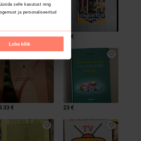
üsida selle kasutust ning
ogemust ja personaliseeritud
10 €
25 €
Luba kõik
9.33 €
23 €