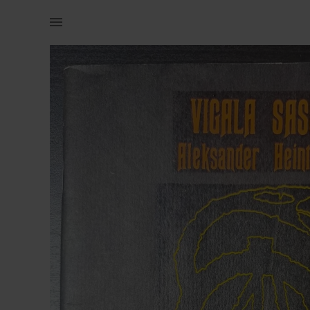
Raamatud & ajakirjad | Vigala Sass &quot;Planeetide mõju tervi | YAGA