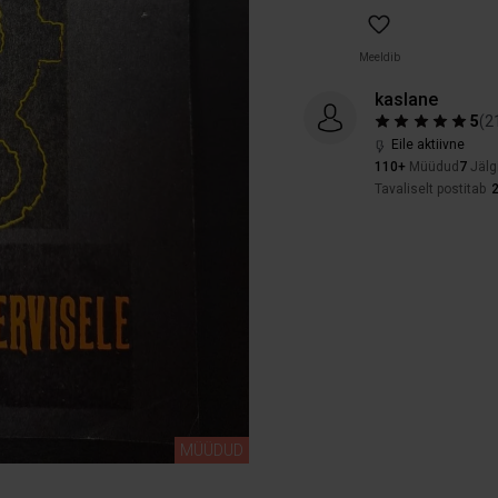
Meeldib
kaslane
5
(
2
Eile aktiivne
110+
Müüdud
7
Jälg
Tavaliselt postitab
MÜÜDUD