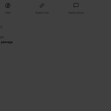
Jaga
Kopeeri link
Saada sõnum
1
)
ijat
2 päevaga