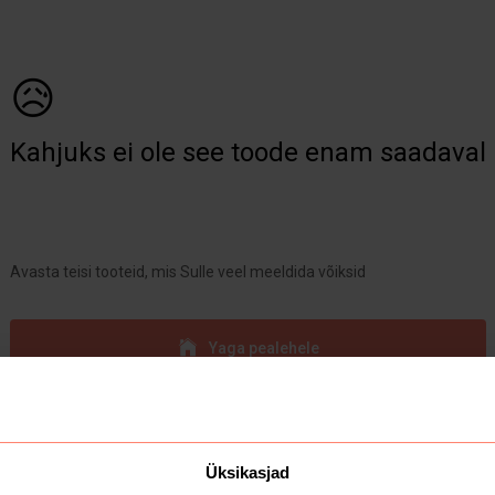
😥
Kahjuks ei ole see toode enam saadaval
Avasta teisi tooteid, mis Sulle veel meeldida võiksid
Yaga pealehele
Üksikasjad