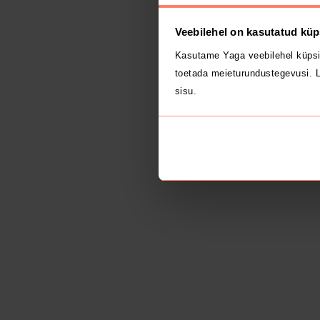
Veebilehel on kasutatud küp
Kasutame Yaga veebilehel küpsi
toetada meieturundustegevusi. L
sisu.