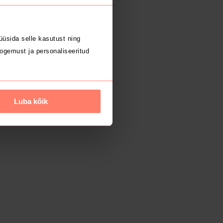
üsida selle kasutust ning
ogemust ja personaliseeritud
Luba kõik