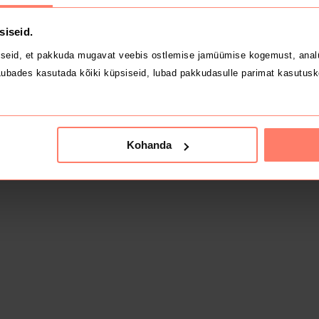
siseid.
seid, et pakkuda mugavat veebis ostlemise jamüümise kogemust, analü
ubades kasutada kõiki küpsiseid, lubad pakkudasulle parimat kasutusk
Kohanda