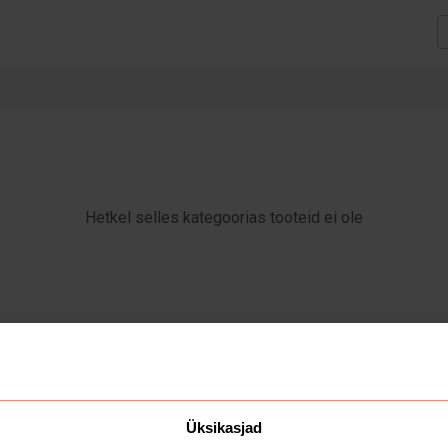
Hetkel selles kategoorias tooteid ei ole
Üksikasjad