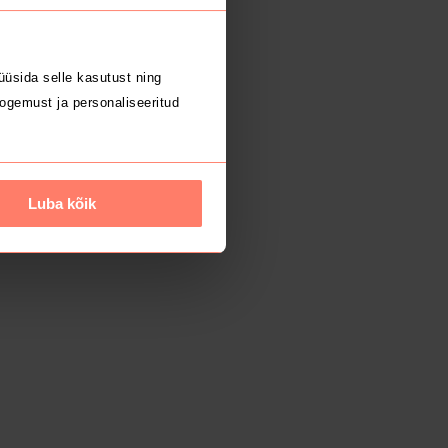
üsida selle kasutust ning
ogemust ja personaliseeritud
Luba kõik