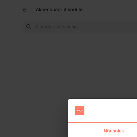
Aksessuaarid kodule
Nõusolek