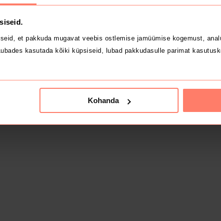
siseid.
seid, et pakkuda mugavat veebis ostlemise jamüümise kogemust, analü
ubades kasutada kõiki küpsiseid, lubad pakkudasulle parimat kasutusk
Kohanda