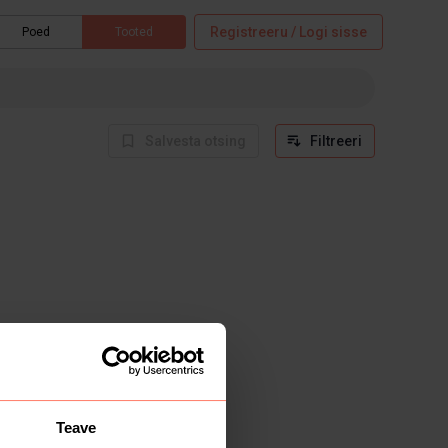
Registreeru / Logi sisse
Poed
Tooted
Salvesta otsing
Filtreeri
Teave