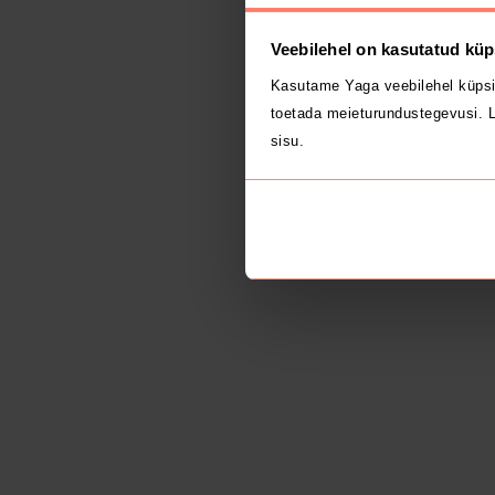
Veebilehel on kasutatud küp
Kasutame Yaga veebilehel küpsi
toetada meieturundustegevusi. L
sisu.