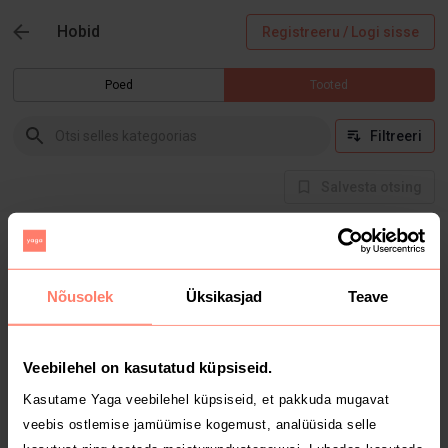
Hobid
Registreeru / Logi sisse
Poed
Tooted
Filtreeri
Salvesta otsing
Hetkel selles kategoorias tooteid ei ole
Nõusolek
Üksikasjad
Teave
Veebilehel on kasutatud küpsiseid.
Kasutame Yaga veebilehel küpsiseid, et pakkuda mugavat
veebis ostlemise jamüümise kogemust, analüüsida selle