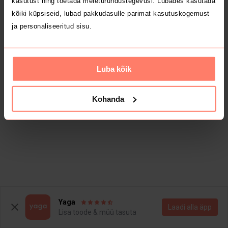
kasutust ning toetada meieturundustegevusi. Lubades kasutada
kõiki küpsiseid, lubad pakkudasulle parimat kasutuskogemust
ja personaliseeritud sisu.
Luba kõik
Kohanda
Yaga
Laadi alla äpp
Lisa toode & müü tasuta