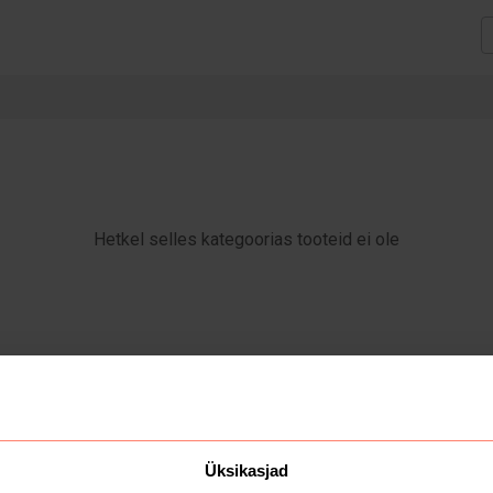
Hetkel selles kategoorias tooteid ei ole
Üksikasjad