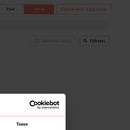
Registreeru / Logi sisse
Poed
Tooted
Salvesta otsing
Filtreeri
Teave