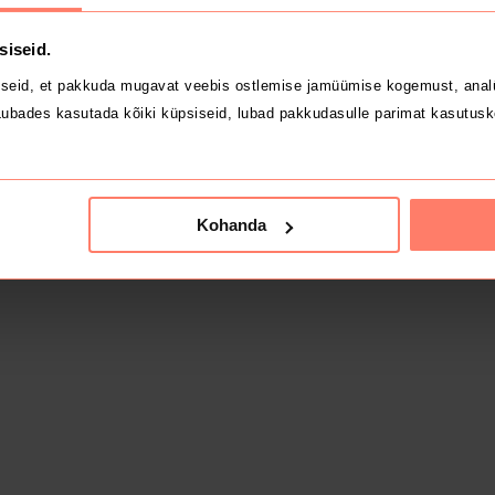
siseid.
seid, et pakkuda mugavat veebis ostlemise jamüümise kogemust, analü
ubades kasutada kõiki küpsiseid, lubad pakkudasulle parimat kasutusk
Kohanda