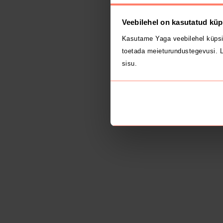
Veebilehel on kasutatud küp
Kasutame Yaga veebilehel küpsi
toetada meieturundustegevusi. L
sisu.