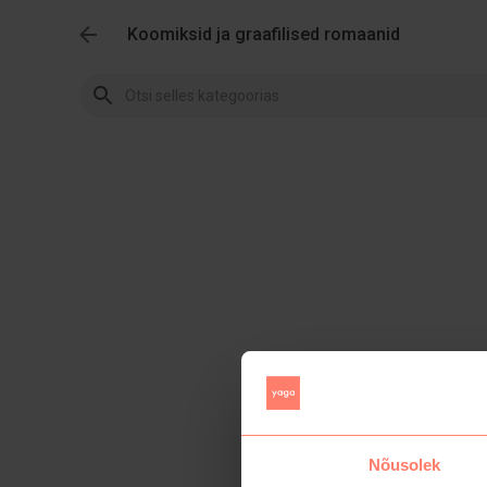
Koomiksid ja graafilised romaanid
Nõusolek