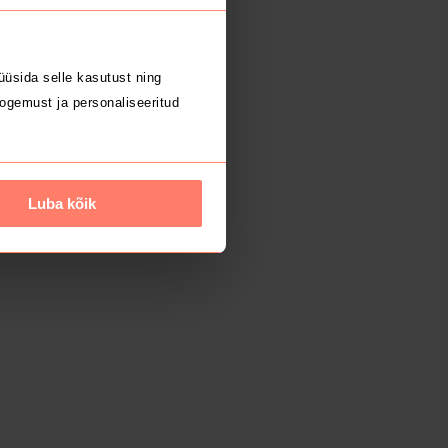
üsida selle kasutust ning
ogemust ja personaliseeritud
Luba kõik