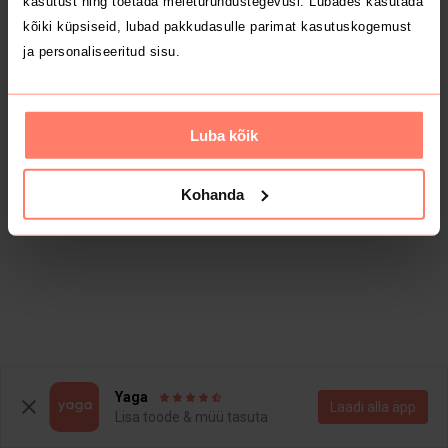
kasutust ning toetada meieturundustegevusi. Lubades kasutada
kõiki küpsiseid, lubad pakkudasulle parimat kasutuskogemust
ja personaliseeritud sisu.
Luba kõik
Kohanda
Yaga
Laadi alla äpp
Lisa toode & müü tasuta