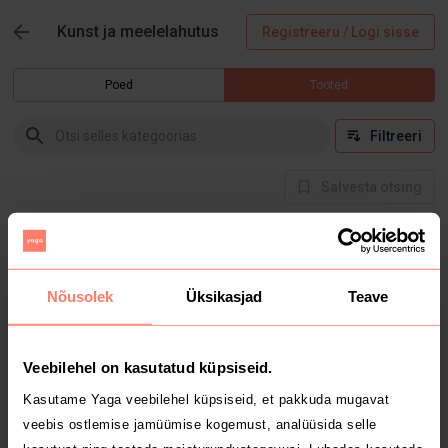
Kunst ja meelelahutus
Registreeru / Logi sisse
Poed
Tooted
Filtreeri
Salvesta otsing
Hetkel selles kategoorias tooteid ei ole
Nõusolek
Üksikasjad
Teave
Veebilehel on kasutatud küpsiseid.
Kasutame Yaga veebilehel küpsiseid, et pakkuda mugavat
veebis ostlemise jamüümise kogemust, analüüsida selle